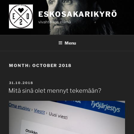
Skip
to
ESKOSAKARIKYRÖ
content
vivahteikas elämä
Menu
MONTH:
OCTOBER 2018
POSTED
31.10.2018
ON
Mitä sinä olet mennyt tekemään?