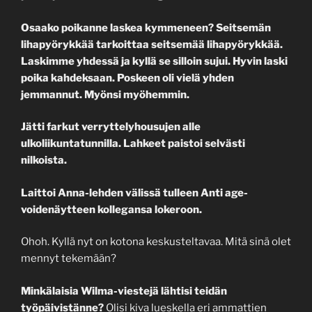
Osaako poikanne laskea kymmeneen? Seitsemän
lihapyörykkää tarkoittaa seitsemää lihapyörykkää.
Laskimme yhdessä ja kyllä se silloin sujui. Hyvin laski
poika kahdeksaan. Poskeen oli vielä yhden
jemmannut. Myönsi myöhemmin.
Jätti farkut verryttelyhousujen alle
ulkoliikuntatunnilla. Lahkeet paistoi selvästi
nilkoista.
Laittoi Anna-lehden välissä tulleen Anti age-
voidenäytteen kollegansa lokeroon.
Ohoh. Kyllä nyt on kotona keskusteltavaa. Mitä sinä olet
mennyt tekemään?
Minkälaisia Wilma-viestejä lähtisi teidän
työpäivistänne?
Olisi kiva lueskella eri ammattien