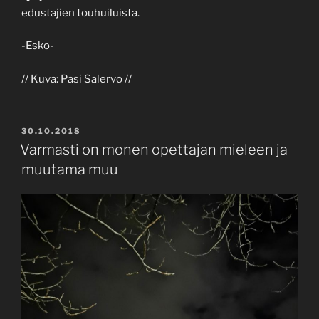
edustajien touhuiluista.
-Esko-
// Kuva: Pasi Salervo //
POSTED
30.10.2018
ON
Varmasti on monen opettajan mieleen ja
muutama muu