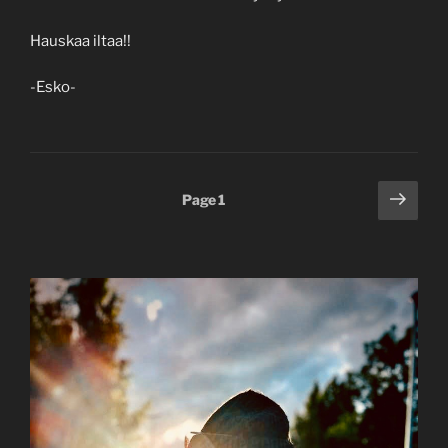
Hauskaa iltaa!!
-Esko-
Posts
Next
Page
1
page
pagination