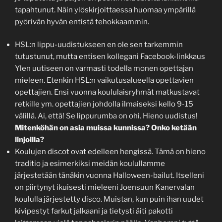
tapahtunut. Näin ylöskirjoittaessa huomaa ympärillä
pyörivän hyvän entistä tehokkaammin.
HSL:n lippu-uudistukseen en ole sen tarkemmin
tutustunut, mutta entisen kollegani Facebook-linkkaus
Ylen uutiseen on varmasti todella monen opettajan
mieleen. Etenkin HSL:n vaikutusalueella opettavien
opettajien. Ensi vuonna koululaisryhmät matkustavat
retkille ym. opettajien johdolla ilmaiseksi kello 9-15
välillä. Ai, että! Se lippurumba on ohi. Hieno uudistus!
Mitenköhän on asia muissa kunnissa? Onko ketään
linjoilla?
Koulujen discot ovat edelleen hengissä. Tämä on hieno
traditio ja esimerkiksi meidän koulullamme
järjestetään tänäkin vuonna Halloween-bailut. Itselleni
on piirtynyt ikuisesti mieleeni Joensuun Kanervalan
koululla järjestetty disco. Muistan, kun puin ihan uudet
kivipestyt farkut jalkaani ja tietysti äiti pakotti