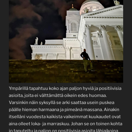
Ympärillä tapahtuu koko ajan paljon hyviä ja positiivisia
asioita, joita ei välttämättä oikein edes huomaa.
Varsinkin näin syksyllä se arki saattaa usein puskea
päälle hieman harmaana ja pimeänä massana. Ainakin
itselläni vuodesta kaikista vaikeimmat kuukaudet ovat
aina olleet loka- ja marraskuu. Johan se on toinen kohta
jo taputeltu ja paljon on positiivisia asioita lähiaikoina