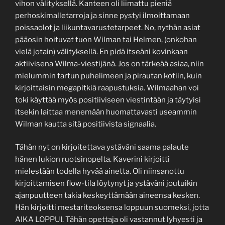
vihon välityksellä. Kanteen oli liimattu pieniä
perhoskimalletarroja ja sinne pystyi ilmoittamaan
poissaolot ja liikuntavarustetarpeet. No, nythän asiat
pääosin hoituvat tuon Wilman tai Helmen, (onkohan
vielä jotain) välityksellä. En pidä itseäni kovinkaan
aktiivisena Wilma-viestijänä. Jos on tärkeää asiaa, niin
mielummin tartun puhelimeen ja pirautan kotiin, kuin
kirjoittaisin megapitkiä raapustuksia. Wilmaahan voi
toki käyttää myös positiiviseen viestintään ja täytyisi
itsekin laittaa menemään huomattavasti useammin
Wilman kautta sitä positiivista signaalia.
Tähän nyt on kirjoitettava ystäväni saama palaute
hänen lukion ruotsinopelta. Kaverini kirjoitti
mielestään todella hyvää ainetta. Oli niinsanottu
kirjoittamisen flow-tila löytynyt ja ystäväni joutuikin
ajanpuutteen takia keskeyttämään aineensa kesken.
Hän kirjoitti mestariteoksensa loppuun suomeksi, jotta
AIKA LOPPUI. Tähän opettaja oli vastannut lyhyesti ja