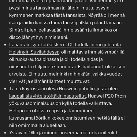
laittamaan vielä toppahaalarin päälle. Vanhempi tyttö
pyysi minua tanssimaan ja lähdin, mutta pyysin
kymmenen markkaa tästä tanssista. Nöyrää oli mennä
isän ja äidin kanssa tämä tanssipalkkio palauttamaan.
Siinä oli pieni pellavapää ihmeissään ja ilmankos on
disco jäänyt hyvin mieleeni.
Lauantain synttärikekkerit. Oli todella hieno juhlatila
Helsingin Suvilahdessa
, oli mahtavia ihmisiä ympärillä,
oli ruoka-autoa pihassa ja oli todella hidas ja
niinsanottu hiljainen sunnuntai. Ei haitannut, oli se sen
arvoista. Ei muutu meininki mihinkään, vaikka vuodet
vierivät ja elämäntilanteet muuttuvat.
Tämä käytössäni oleva Huawein puhelin, josta olen
kaupallisia yhteistöitäkin naputellut
. Huawei P20 Pro:n
yökuvausominaisuus on kyllä todella vaikuttava.
Helppo on otoksia napsia ja tämmöinen
kuvausamatöörikin kokee onnistumisen hetkiä tällä ei
niin omimmalla alueellaan.
Ystäväni Ollin ja minun lanseeraamat urbaanilenkit.