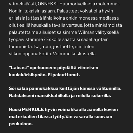
ytimekkäästi, ONNEKSI. Huumoriveikkoja molemmat.
Noniin, takaisin asiaan. Palautteet voivat olla hyvin
erilaisia ja tässä lähiaikoina onkin monessa mediassa
ollut esillä hauskalla tavalla vertaus, jotta minkämoista
palautetta me aikuiset saisimme Wilman välityksellä
työpäivistämme? Eskolle saattaisi sadella jotain
tämmöistä. Isä ja äiti, jos luette, niin tulen
viikonloppuna kotiin. Voimme keskustella.
“Lainasi” opehuoneen pöydältä viimeisen
kuulakärkikynän. Ei palauttanut.
Söi salaa pannukakkua keittäjän kanssa välitunnilla.
Nähdäkseni mansikkahillolla ja reilulla sokerilla.
Huusi PERKULE hyvin voimakkaalla äänellä kovien
materiaalien tilassa lyötyään vasaralla suoraan
peukaloon.