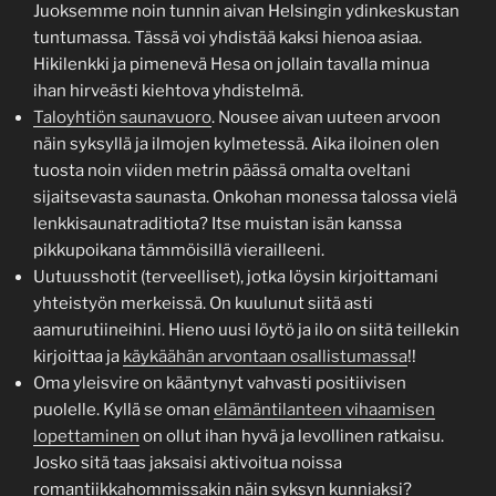
Juoksemme noin tunnin aivan Helsingin ydinkeskustan
tuntumassa. Tässä voi yhdistää kaksi hienoa asiaa.
Hikilenkki ja pimenevä Hesa on jollain tavalla minua
ihan hirveästi kiehtova yhdistelmä.
Taloyhtiön saunavuoro
. Nousee aivan uuteen arvoon
näin syksyllä ja ilmojen kylmetessä. Aika iloinen olen
tuosta noin viiden metrin päässä omalta oveltani
sijaitsevasta saunasta. Onkohan monessa talossa vielä
lenkkisaunatraditiota? Itse muistan isän kanssa
pikkupoikana tämmöisillä vierailleeni.
Uutuusshotit (terveelliset), jotka löysin kirjoittamani
yhteistyön merkeissä. On kuulunut siitä asti
aamurutiineihini. Hieno uusi löytö ja ilo on siitä teillekin
kirjoittaa ja
käykäähän arvontaan osallistumassa
!!
Oma yleisvire on kääntynyt vahvasti positiivisen
puolelle. Kyllä se oman
elämäntilanteen vihaamisen
lopettaminen
on ollut ihan hyvä ja levollinen ratkaisu.
Josko sitä taas jaksaisi aktivoitua noissa
romantiikkahommissakin näin syksyn kunniaksi?