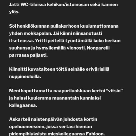
Jätti WC-tiloissa kehikon/istuinosan sekä kannen
ylös.
Söi henkilökunnan pullakerhoon kuulumattomana
yhden mokkapalan. Jäi kiinni niinsanotusti
itseteossa. Yritti peitellä työntämällä koko herkun
suuhunsa ja hymyilemällä vienosti. Nonparelli
parrassa paljasti.
Kiinnitti kuvataiteen töitä seinälle erivärisillä
nuppineuloilla.
Meni koputtamatta naapuriluokkaan kertoi “vitsin”
ja halasi kuulemma maanantain kunniaksi
kollegaansa.
Askarteli naistenpäivän johdosta kortin
opehuoneeseen, jossa vertasi hieman
pidempihiuksista mieskollegaansa Fabioon.