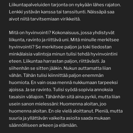
Liikuntapalveluiden tarjonta on nykyään lähes rajaton.
Lenkki ystävän kanssa tai tanssitunti. Näissäpä saa
aivot niitä tarvitsemiaan virikkeitä.
Mitä on hyvinvointi? Kokonaisuus, jossa yhdistyvät
liikunta, ravinto ja riittävä uni. Mitä minulle merkitsee
hyvinvointi? Se merkitsee paljon ja toki tiedostan
minkälaisia valintoja minun tulisi tehdä hyvinvointini
eteen. Liikuntaa harrastan paljon, riittävästi. Ja
siihenhän se sitten jääkin. Nukun auttamatta liian
vähän. Tähän tulisi kiinnittää paljon enemmän
huomiota. En vain osaa mennä nukkumaan tarpeeksi
ajoissa. Ja se ravinto. Tulisi syödä sopivia annoksia
tasaisin väliajoin. Tähänhän sitä aina pyrkii, mutta liian
usein sanon mielessäni: Huomenna aloitan, joo
huomenna aloitan. En ole vielä aloittanut. Pieniä, mutta
suuria ja yllättävän vaikeita asioita saada mukaan
säännölliseen arkeen ja elämään.