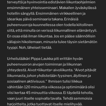
terveyttä ja hyvinvointia edistävien liikuntaohjelmien
ensimmäinen yhteisseminaari. Makailen Jyväskylässä
hotellin sängyllä. Ensimmäinen virikkeellinen ja
idearikas päivä seminaaria takana. Erinäisiä
puheenvuoroja kuunnellessa olen todella kiitollinen
siitä, että minulla on verissä liikunnallinen elämäntyyli.
En osaa elää ilman liikuntaa. Jos en pääse säännöllisin
väliajoin hikoilemaan, minusta tulee täysin sietämätön
tyyppi. Noh, läheiset tietää.
Urheilulääkäri Pippa Laukka piti erittäin hyvän
puheenvuoron aivojen toiminnan ja liikunnan
yhteydestä. Aivot+liikunta= aivoliikunta.
“Aivot pitävät
liikunnasta, johon yhdistetään fyysinen, älyllinen ja
sosiaalinen aktiivisuus.”
Ihmisen tulisi liikkua
vähintään 120 minuuttia viikossa ja optimimäärä olisi
viisi kertaa 45 minuuttia viikossa. Ei täydellä teholla,
vaan juuri itselle sopivalla tavalla. Tehdä semmoisia
harjoitteita, jotka tuottavat itselle mielihyvää.