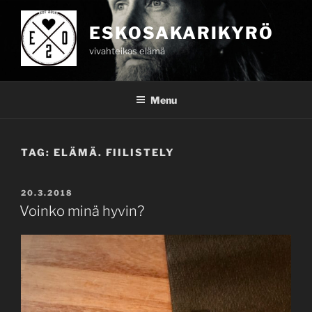
Skip
to
ESKOSAKARIKYRÖ
content
vivahteikas elämä
Menu
TAG:
ELÄMÄ. FIILISTELY
POSTED
20.3.2018
ON
Voinko minä hyvin?