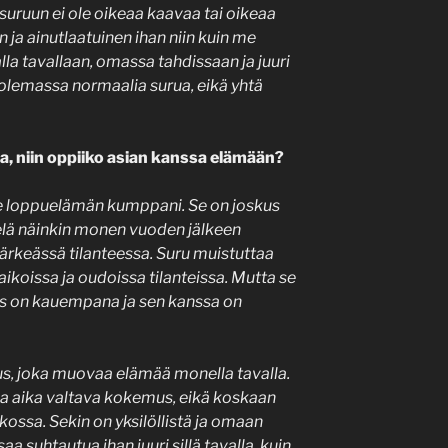
suruun ei ole oikeaa kaavaa tai oikeaa
 ja ainutlaatuinen ihan niin kuin me
la tavallaan, omassa tahdissaan ja juuri
le olemassa normaalia surua, eikä yhtä
, niin oppiiko asian kanssa elämään?
ulee loppuelämän kumppani. Se on joskus
vielä näinkin monen vuoden jälkeen
tärkeässä tilanteessa. Suru muistuttaa
paikoissa ja oudoissa tilanteissa. Mutta se
aas on kauempana ja sen kanssa on
, joka muovaa elämää monella tavalla.
ina aika valtava kokemus, eikä koskaan
ssa. Sekin on yksilöllistä ja omaan
suhtautua ihan juuri sillä tavalla, kuin