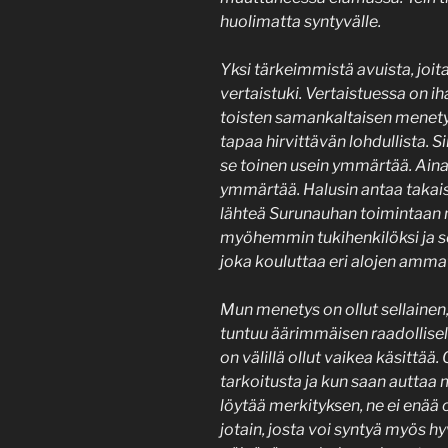
huolimatta syntyvälle.
Yksi tärkeimmistä avuista, joit
vertaistuki. Vertaistuessa on ih
toisten samankaltaisen menety
tapaa hirvittävän lohdullista. 
se toinen usein ymmärtää. Aina e
ymmärtää. Halusin antaa takaisin 
lähteä Surunauhan toimintaan m
myöhemmin tukihenkilöksi ja se
joka kouluttaa eri alojen amma
Mun menetys on ollut sellainen
tuntuu äärimmäisen raadollise
on välillä ollut vaikea käsittää
tarkoitusta ja kun saan auttaa 
löytää merkityksen, ne ei enää
jotain, josta voi syntyä myös hy