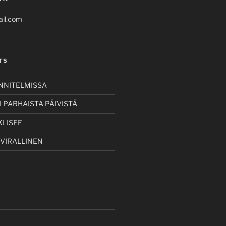
il.com
TS
UNNITELMISSA
 PARHAISTA PÄIVISTÄ
KLISEE
 VIRALLINEN