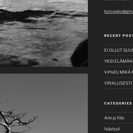
kyro.esko@gma
RECENT POS
EI OLLUT SU
YKSI ELÄMÄNI
V#%€U MIKÄ 
VIRALLISESTI
CATEGORIES
Arki ja fiilis
faijatyyli