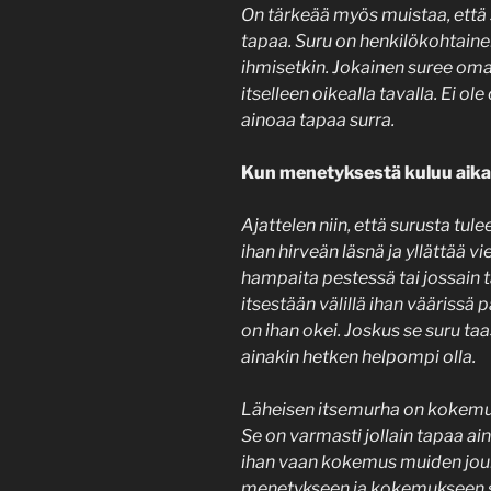
On tärkeää myös muistaa, että 
tapaa. Suru on henkilökohtainen
ihmisetkin. Jokainen suree omal
itselleen oikealla tavalla. Ei o
ainoaa tapaa surra.
Kun menetyksestä kuluu aikaa
Ajattelen niin, että surusta t
ihan hirveän läsnä ja yllättää 
hampaita pestessä tai jossain 
itsestään välillä ihan väärissä 
on ihan okei. Joskus se suru t
ainakin hetken helpompi olla.
Läheisen itsemurha on kokemus
Se on varmasti jollain tapaa a
ihan vaan kokemus muiden jouko
menetykseen ja kokemukseen saa 