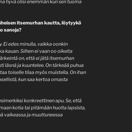
a hyvä olisi enemmän kun sen tuoma
heisen itsemurhan kautta, löytyykö
ko sanoja?
y. Ei edes minulla, vaikka oonkin
a kauan. Siihen ei vaan oo oikeita
Tärkeintä on, että ei jätä itsemurhan
sti läsnä ja kuuntelee. On tärkeää puhua
taa toiselle tilaa myös muistella. On ihan
ksellistä, kun saa kertoa omasta
imerkiksi konkreettinen apu. Se, että
aan kotia tai pitämään huolta lapsista,
inä vaikeassa ja muuttuneessa