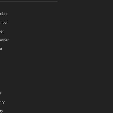
mber
mber
er
ember
t
h
ary
ry