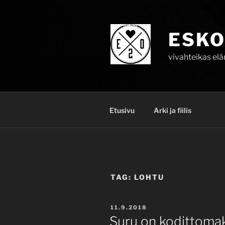
Skip
to
content
ESKO
vivahteikas el
Etusivu
Arki ja fiilis
TAG:
LOHTU
POSTED
11.9.2018
ON
Suru on kodittomak