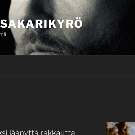
SAKARIKYRÖ
ämä
si jäänyttä rakkautta