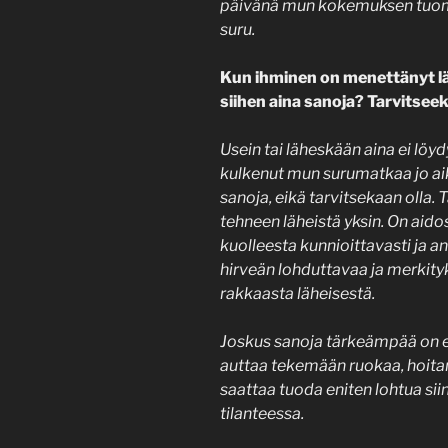
päivänä mun kokemuksen tuom
suru.
Kun ihminen on menettänyt lä
siihen aina sanoja? Tarvitsee
Usein tai läheskään aina ei löyd
kulkenut mun surumatkaa jo aik
sanoja, eikä tarvitsekaan olla. 
tehneen läheistä yksin. On aido
kuolleesta kunnioittavasti ja an
hirveän lohduttavaa ja merkity
rakkaasta läheisestä.
Joskus sanoja tärkeämpää on es
auttaa tekemään ruokaa, hoitam
saattaa tuoda eniten lohtua si
tilanteessa.