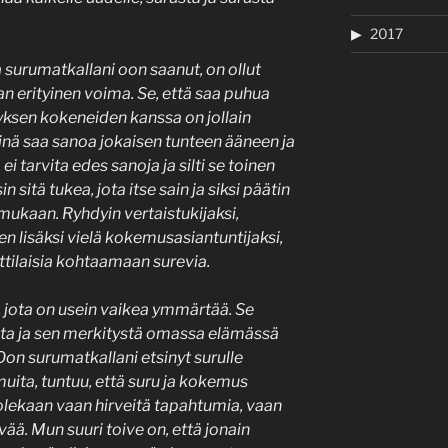
2017
a surumatkallani oon saanut, on ollut
an erityinen voima. Se, että saa puhua
ksen kokeneiden kanssa on jollain
Siinä saa sanoa jokaisen tunteen ääneen ja
i tarvita edes sanoja ja silti se toinen
sitä tukea, jota itse sain ja siksi päätin
ukaan. Ryhdyin vertaistukijaksi,
n lisäksi vielä kokemusasiantuntijaksi,
ttilaisia kohtaamaan surevia.
, jota on usein vaikea ymmärtää. Se
lta ja sen merkitystä omassa elämässä
. Oon surumatkallani etsinyt surulle
muita, tuntuu, että suru ja kokemus
 olekaan vaan hirveitä tapahtumia, vaan
vää. Mun suuri toive on, että jonain