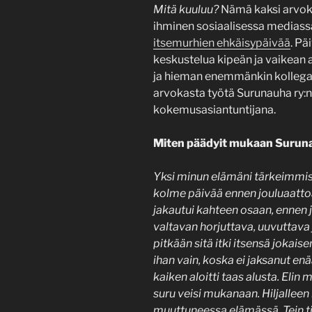
Mitä kuuluu?
Nämä kaksi arvokas
ihminen sosiaalisessa mediassa.
itsemurhien ehkäisypäivää
. Pä
keskustelua kipeän ja vaikean 
ja hieman enemmänkin kollega
arvokasta työtä Surunauha ry:n
kokemusasiantuntijana.
Miten päädyit mukaan Surun
Yksi minun elämäni tärkeimmist
kolme päivää ennen jouluaatto
jakautui kahteen osaan, ennen j
valtavan horjuttava, uuvuttava j
pitkään sitä itki itsensä jokais
ihan vain, koska ei jaksanut en
kaiken aloitti taas alusta. Elin m
suru veisi mukanaan. Hiljalleen 
muuttuneessa elämässä. Tein til