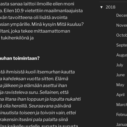
ta sanaa laittoi ilmoille eilen moni
2018
 Eilen 10.9 vietettiin maailmanlaajuista
Dece
ivän tavoitteena oli lisätä avointa
asian ympärille. Minä kysyin
Mitä kuuluu?
Nove
ltani, joka tekee mittaamattoman
Octob
 tukihenkilönä ja
Sept
Augus
auhan toimintaan?
July
ä ihmisistä kuoli itsemurhan kautta
June
a kahdeksan vuotta sitten. Elämä
May
a jälkeen ja elämään asettui ihan
a ravisteleva suru. Sellainen, että
April
ena iltana ihan loppuun ja lopulta nukahti
Marc
ää olla hereillä. Seuraavana päivänä
inuutista toiseen ja toivoin vain, ettei
Febru
rakensin itseäni pala palalta siinä
Janua
aa kaikelle uudelle, surusta ja surusta