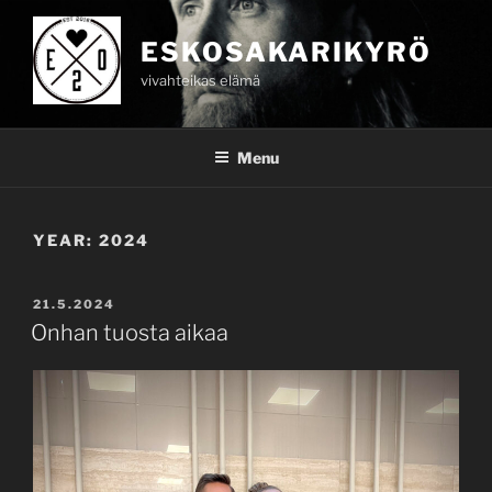
Skip
to
ESKOSAKARIKYRÖ
content
vivahteikas elämä
Menu
YEAR:
2024
POSTED
21.5.2024
ON
Onhan tuosta aikaa