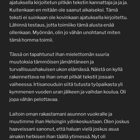
ajatuksella kirjoitetun pitkän tekstin kannattaja ja ja ja.
Kuitenkaan en mitään ole saanut aikaiseksi. Tämä
teksti ei suinkaan ole kovinkaan ajatuksella kirjoitettu.
Lähinnä testaus, jotta toimiiko tämä alusta enää
ollenkaan. Myönnän, olin jo vähän unohtanut miten
tämä homma toimii.
Tässä on tapahtunut ihan mielettomän suuria
muutoksia tämmöisen jämähtäneen ja
turvallisuushakuisen ukon elämässä. Näistä on kyllä
rakennettava ne ihan omat pitkät tekstit jossain
vaiheessa. Irtisanouduin siitä tutusta työpaikasta yli
kymmenen vuoden uran jälkeen ja vaihdan koulua. Oli
jopa vähän pelottavaa.
Laitoin oman rakastamani asunnon vuokralle ja
muutimme ihan Helsingin ydinkeskustaan. Olen joskus
haaveissani sanonut, että haluan vielä joskus asua
ainakin hetkisen ihan täällä ytimessä. Nyt oli