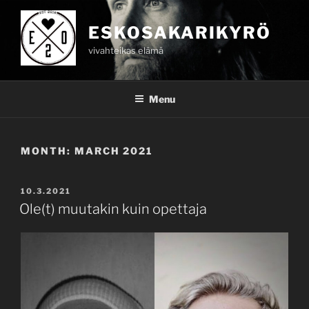
Skip
to
ESKOSAKARIKYRÖ
content
vivahteikas elämä
Menu
MONTH:
MARCH 2021
POSTED
10.3.2021
ON
Ole(t) muutakin kuin opettaja