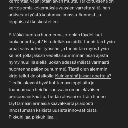
kerrontaa, vaan jotain aivan muuta. Tarkoituksena on
kertoa omia kokemuksia vuosien varrelta siitä ihan
arkisesta työstä koulumaailmassa. Rennosti ja
leppoisasti keskustellen.
Pitääkö luentoa huomenna jotenkin täydelliset
luokanopettajat? Ei todellakaan pidä. Tunnistan hyvin
omat vahvuuteni työssäni ja tunnistan myös hyvin
keinot, jolla jaksan vedellä suurimman osan ajasta
hymy huulilla siellä luokan edessä (näistä varmasti
huomenna paljon puhumme). Tästä olen aiemmin
kirjoitellutkin otsikolla:
Kuinka sinä jaksat opettaja?
Tiedän olevani hyvä kohtamaan oppilaita ja
touhuamaan heidän kanssaan oman eläväisen
persoonani kautta. Tiedän olevani erittäin huono
täyttämään erinäisiä kaavakkeita ja aidosti
innostumaan kaikista uusista innovaatioista.
Pikkuhiljaa, pikkuhiljaa…