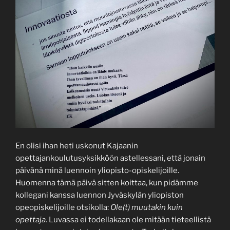
En olisi ihan heti uskonut Kajaanin
opettajankoulutusyksikköön astellessani, että jonain
päivänä minä luennoin yliopisto-opiskelijoille.
Huomenna tämä päivä sitten koittaa, kun pidämme
kollegani kanssa luennon Jyväskylän yliopiston
opeopiskelijoille otsikolla:
Ole(t) muutakin kuin
opettaja.
Luvassa ei todellakaan ole mitään tieteellistä