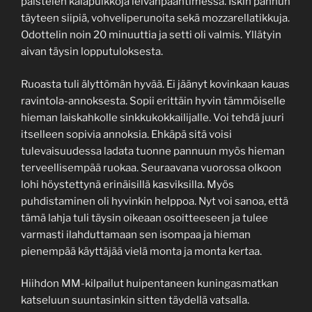
paistelen kalapuikkoja leivänpaahtimessa. Iskin pannun
täyteen siipiä, vohveliperunoita sekä mozzarellatikkuja.
Odottelin noin 20 minuuttia ja setti oli valmis. Yllätyin
aivan täysin lopputuloksesta.
Ruoasta tuli älyttömän hyvää. Ei jäänyt kovinkaan kauas
ravintola-annoksesta. Sopii erittäin hyvin tämmöiselle
hieman laiskahkolle sinkkukokkailijalle. Voi tehdä juuri
itselleen sopivia annoksia. Ehkäpä sitä voisi
tulevaisuudessa ladata tuonne pannuun myös hieman
terveellisempää ruokaa. Seuraavana vuorossa olkoon
lohi höystettynä erinäisillä kasviksilla. Myös
puhdistaminen oli hyvinkin helppoa. Nyt voi sanoa, että
tämä lahja tuli täysin oikeaan osoitteeseen ja tulee
varmasti ilahduttamaan sen isompaa ja hieman
pienempää käyttäjää vielä monta ja monta kertaa.
Hiihdon MM-kilpailut huipentaneen kuningasmatkan
katseluun suuntasinkin sitten täydellä vatsalla.