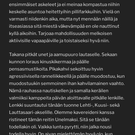
ensimmäiset askeleet ja ei meinaa kompastua niihin
keskelle asuntoa heitettyihin pillifarkkuihin. Vielä on
varmasti niidenkin aika, mutta nyt mennään näillä ja
itseasiassa sitä miestä väkevämpää en ole nauttinut
kyllä aikoihin. Tarjoaa mahdollisuuden melkoisen
aktiivisille vapaapäiville ja toistaiseksi hyvä niin.
Takana pitkät unet ja aamupuuro lautaselle. Sekaan
kunnon loraus kinuskikermaa ja päälle
pensasmustikoita. Pikakahvi sekoittuu hyvin
agressiivisella ranneliikkeellä ja päälle muodostuu, kun
muodostuukin semmoinen ihan kahvilamainen vaahto.
Nämä rauhassa nautiskellen ja samalla keräilen
valmiiksi kamppeita päivän aloittavalle pitkälle lenkille.
Lenkki suuntautui tänään tuonne Lehti-, Kuusi- sekä
Lauttasaari-akselille. Olemme kavereideni kanssa
ristineet tämän reitin Unelmaksi. Sitä se tänään
todellakin oli. Vaikka lunta pyrytti, niin jalka nousi
todella hyvin. On aivan mielettömän hyvä olo, kun