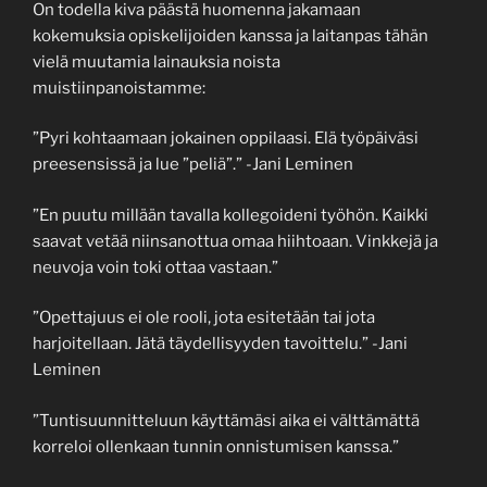
On todella kiva päästä huomenna jakamaan
kokemuksia opiskelijoiden kanssa ja laitanpas tähän
vielä muutamia lainauksia noista
muistiinpanoistamme:
”Pyri kohtaamaan jokainen oppilaasi. Elä työpäiväsi
preesensissä ja lue ”peliä”.” -Jani Leminen
”En puutu millään tavalla kollegoideni työhön. Kaikki
saavat vetää niinsanottua omaa hiihtoaan. Vinkkejä ja
neuvoja voin toki ottaa vastaan.”
”Opettajuus ei ole rooli, jota esitetään tai jota
harjoitellaan. Jätä täydellisyyden tavoittelu.” -Jani
Leminen
”Tuntisuunnitteluun käyttämäsi aika ei välttämättä
korreloi ollenkaan tunnin onnistumisen kanssa.”