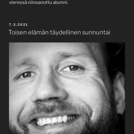
vieressä niinsanottu alumni.
POSTED
7.3.2021
ON
Toisen elämän täydellinen sunnuntai