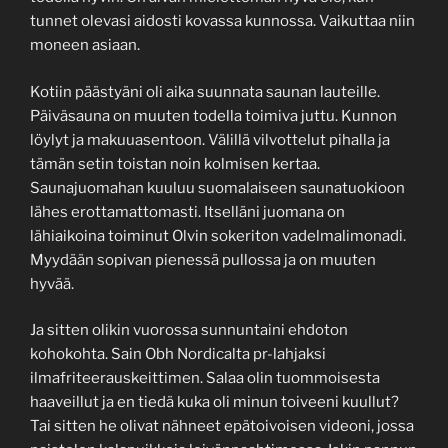
tunnet olevasi aidosti kovassa kunnossa. Vaikuttaa niin
moneen asiaan.
Kotiin päästyäni oli aika suunnata saunan lauteille.
Päiväsauna on muuten todella toimiva juttu. Kunnon
löylyt ja makuuasentoon. Välillä vilvottelut pihalla ja
tämän setin toistan noin kolmisen kertaa.
Saunajuomahan kuuluu suomalaiseen saunatuokioon
lähes erottamattomasti. Itselläni juomana on
lähiaikoina toiminut Olvin sokeriton vadelmalimonadi.
Myydään sopivan pienessä pullossa ja on muuten
hyvää.
Ja sitten olikin vuorossa sunnuntaini ehdoton
kohokohta. Sain Obh Nordicalta pr-lahjaksi
ilmafriteerauskeittimen. Salaa olin tuommoisesta
haaveillut ja en tiedä kuka oli minun toiveeni kuullut?
Tai sitten he olivat nähneet epätoivoisen videoni, jossa