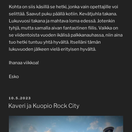
Kohta on siis käsillä se hetki, jonka vain opettajille voi
selittää. Saavut puku päällä kotiin. Kevätjuhla takana.
Lukuvuosi takana ja mahtava loma edessä. Jotenkin
tyhjä, mutta samalla aivan fantastinen fiilis. Vaikka on
se viidentoista vuoden ikälisä palkkanauhassa, niin aina
tuo hetki tuntuu yhtä hyvältä. Itselläni tämän
lukuvuoden jälkeen vielä erityisen hyvältä.
Ihanaa viikkoa!
Esko
POSTED
10.5.2023
ON
Kaveri ja Kuopio Rock City