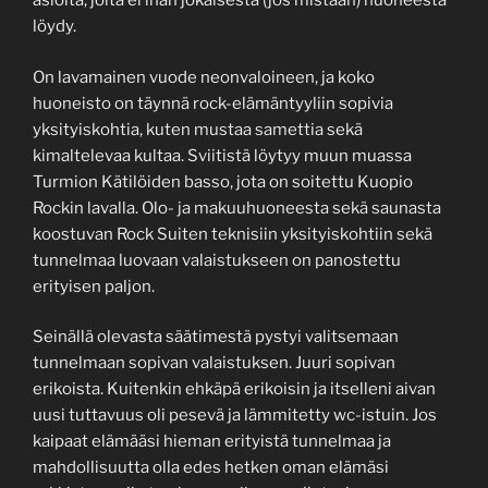
asioita, joita ei ihan jokaisesta (jos mistään) huoneesta
löydy.
On lavamainen vuode neonvaloineen, ja koko
huoneisto on täynnä rock-elämäntyyliin sopivia
yksityiskohtia, kuten mustaa samettia sekä
kimaltelevaa kultaa. Sviitistä löytyy muun muassa
Turmion Kätilöiden basso, jota on soitettu Kuopio
Rockin lavalla. Olo- ja makuuhuoneesta sekä saunasta
koostuvan Rock Suiten teknisiin yksityiskohtiin sekä
tunnelmaa luovaan valaistukseen on panostettu
erityisen paljon.
Seinällä olevasta säätimestä pystyi valitsemaan
tunnelmaan sopivan valaistuksen. Juuri sopivan
erikoista. Kuitenkin ehkäpä erikoisin ja itselleni aivan
uusi tuttavuus oli pesevä ja lämmitetty wc-istuin. Jos
kaipaat elämääsi hieman erityistä tunnelmaa ja
mahdollisuutta olla edes hetken oman elämäsi