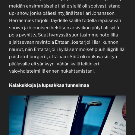
meidän ensimmäiselle illalle siellä oli sopivasti stand
up- show, jonka pääesiintyjänä itse Ilari Johansson.
Herrasmies tarjolili täydelle salille todella repäisevän
shown ja hienoisen hektisen arkiviikon pölyt oli kyllä
pois pyyhitty. Suut hymyssä suuntasimme hotellilla
sijaitsevaan ravintola Ehtaan. Jos tarjoili Ilari kunnon
naurut, niin Ehta tarjoili kyllä semmoiset puuhiiligrillillä
paistetut burgerit, että nam. Siitä oli mukava siirtyä
päälavalle eli sänkyyn. Vähän kyllä leikin eri
valoyhdistelmillä ennen nukahtamistani.
Kalakukkoja ja lupsakkaa tunnelmaa