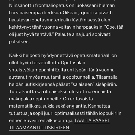
Niinsanottu frontaaliopetus on luokassani hieman
harvinaisempaa herkkua. Oikean ja juuri sopivasti
haastavan opetusmateriaalin löytämisessä olen
kehittynyt tänä vuonna valtavin harppauksin. ”Ope, tää
oli just hyvä tehtävä.” Palaute aina juuri sopivasti
palkitsee.
Kaikki helposti hyödynnettävä opetusmateriaali on
ollut hyvin tervetullutta. Opetusalan
yhteistyökumppanini Edita on itseäni tänä vuonna
auttanut myös muutamilla oppitunneilla. Tilaamalla
heidän uutiskirjeensä pääset ”salaiseen” sisäpiiriin.
Tuota kautta saa ilmaiseksi tulostettua erinäistä
makupalaa oppitunneille. On eritasoista
matematiikkaa, suk:ia sekä englantia. Kannattaa
tutustua ja sopii juuri optimaalisesti tähän loppukiriin
ennen Suvivirren alkusointuja.
TÄÄLTÄ PÄÄSET
TILAAMAAN UUTISKIRJEEN.