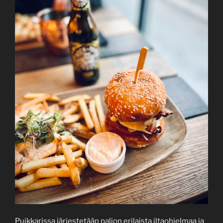
Puikkarissa järjestetään paljon erilaista iltaohjelmaa ja