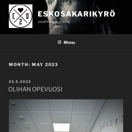
Skip
to
ESKOSAKARIKYRÖ
content
vivahteikas elämä
Menu
MONTH:
MAY 2023
POSTED
23.5.2023
ON
OLIHAN OPEVUOSI