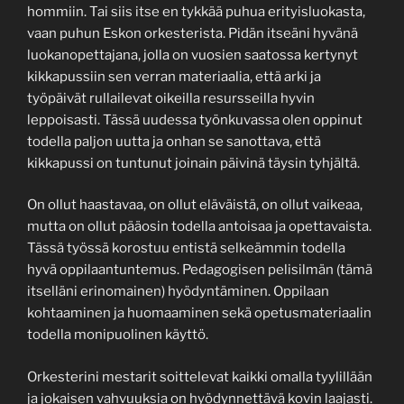
hommiin. Tai siis itse en tykkää puhua erityisluokasta,
vaan puhun Eskon orkesterista. Pidän itseäni hyvänä
luokanopettajana, jolla on vuosien saatossa kertynyt
kikkapussiin sen verran materiaalia, että arki ja
työpäivät rullailevat oikeilla resursseilla hyvin
leppoisasti. Tässä uudessa työnkuvassa olen oppinut
todella paljon uutta ja onhan se sanottava, että
kikkapussi on tuntunut joinain päivinä täysin tyhjältä.
On ollut haastavaa, on ollut eläväistä, on ollut vaikeaa,
mutta on ollut pääosin todella antoisaa ja opettavaista.
Tässä työssä korostuu entistä selkeämmin todella
hyvä oppilaantuntemus. Pedagogisen pelisilmän (tämä
itselläni erinomainen) hyödyntäminen. Oppilaan
kohtaaminen ja huomaaminen sekä opetusmateriaalin
todella monipuolinen käyttö.
Orkesterini mestarit soittelevat kaikki omalla tyylillään
ja jokaisen vahvuuksia on hyödynnettävä kovin laajasti.