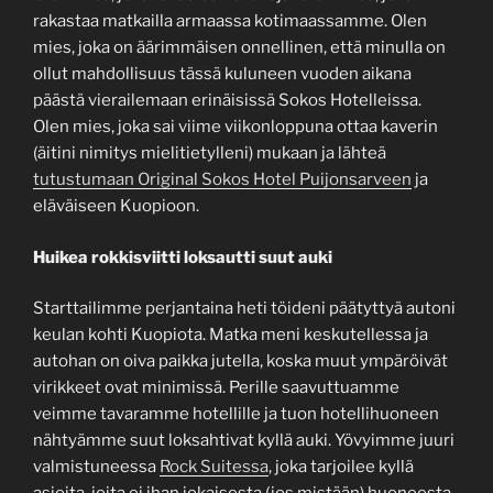
rakastaa matkailla armaassa kotimaassamme. Olen
mies, joka on äärimmäisen onnellinen, että minulla on
ollut mahdollisuus tässä kuluneen vuoden aikana
päästä vierailemaan erinäisissä Sokos Hotelleissa.
Olen mies, joka sai viime viikonloppuna ottaa kaverin
(äitini nimitys mielitietylleni) mukaan ja lähteä
tutustumaan Original Sokos Hotel Puijonsarveen
ja
eläväiseen Kuopioon.
Huikea rokkisviitti loksautti suut auki
Starttailimme perjantaina heti töideni päätyttyä autoni
keulan kohti Kuopiota. Matka meni keskutellessa ja
autohan on oiva paikka jutella, koska muut ympäröivät
virikkeet ovat minimissä. Perille saavuttuamme
veimme tavaramme hotellille ja tuon hotellihuoneen
nähtyämme suut loksahtivat kyllä auki. Yövyimme juuri
valmistuneessa
Rock Suitessa
, joka tarjoilee kyllä