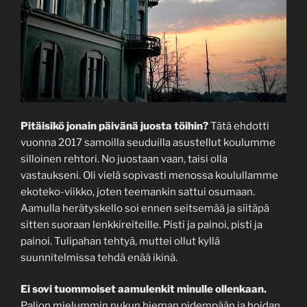
Pitäisikö jonain päivänä juosta töihin?
Tätä ehdotti
vuonna 2017 samoilla seuduilla asustellut koulumme
silloinen rehtori. No juostaan vaan, taisi olla
vastaukseni. Oli vielä sopivasti menossa koulullamme
ekoteko-viikko, joten teemankin sattui osumaan.
Aamulla herätyskello soi ennen seitsemää ja siitäpä
sitten suoraan lenkkireiteille. Pisti ja painoi, pisti ja
painoi. Tulipahan tehtyä, muttei ollut kyllä
suunnitelmissa tehdä enää ikinä.
Ei sovi tuommoiset aamulenkit minulle ollenkaan.
Paljon mielummin nukun hieman pidempään ja hoidan