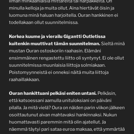
ilman minkäänlaisia mittareita tai härpäkkeitä. On
minulla kelloja ja muita ollut. Aina hiertävät öisin ja
luomuna minä haluan harjoitella. Ouran hankkinen ei
todellakaan ollut suunnitelmissa.
Korkea kuume ja vierailu Gigantti Outletissa
kuitenkin muuttivat tämän suunnitelman.
Sieltä minä
mustan Ouran ostoskoriin raahasin. Elämäni
ensimmäinen rengastettu liitto oli syntynyt. Ei ole ollut
suunnitelmissa muunlaisia liittoja solmiakaan.
Poistomyynneistä ei onneksi näitä muita liittoja
raahaillakkaan.
Ouran hankittuani pelkäsi eniten untani.
Pelkäsin,
että katsoessani aamulla unituloksiani on päiväni
pilalla. Ja mitä vielä? Oura on näiden parin viikon jälkeen
osoittautunut aivan mahtavaksi hankinnaksi. Nukun
huomattavasti paremmin mitä olin ajatellut. Ja
näemmä täytyi pari sataa euroa maksaa, että ymmärtää