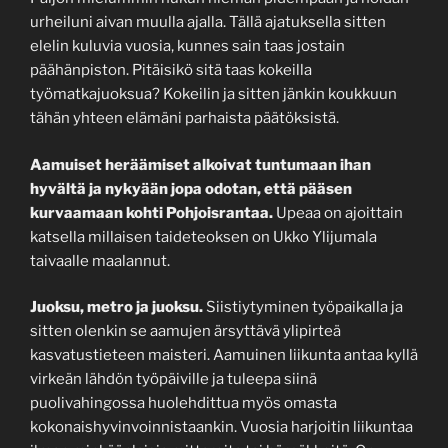
urheiluni aivan muulla ajalla. Tällä ajatuksella sitten
elelin kuluvia vuosia, kunnes sain taas jostain
päähänpiston. Pitäisikö sitä taas kokeilla
työmatkajuoksua? Kokeilin ja sitten jänkin koukkuun
tähän yhteen elämäni parhaista päätöksistä.
Aamuiset heräämiset alkoivat tuntumaan ihan
hyvältä ja nykyään jopa odotan, että pääsen
kurvaamaan kohti Pohjoisrantaa.
Upeaa on ajoittain
katsella millaisen taideteoksen on Ukko Ylijumala
taivaalle maalannut.
Juoksu, metro ja juoksu.
Siistiytyminen työpaikalla ja
sitten olenkin se aamujen ärsyttävä ylipirteä
kasvatustieteen maisteri. Aamuinen liikunta antaa kyllä
virkeän lähdön työpäiville ja tuleepa siinä
puolivahingossa huolehdittua myös omasta
kokonaishyvinvoinnistaankin. Vuosia harjoitin liikuntaa