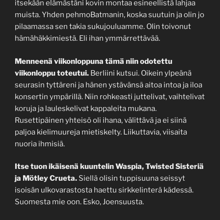
itsekään elämästäni kovin montaa esineellistä lahjaa
muista. Yhden pehmoBatmanin, koska suutuin ja olin jo
pilaamassa sen takia sukujouluamme. Olin toivonut
hämähäkkimiestä. Eli ihan ymmärrettävää.
Menneenä viikonloppuna tämä niin odotettu
viikonloppu toteutui.
Berliini kutsui. Oikein ylpeänä
seurasin tyttäreni ja hänen ystävänsä aitoa intoa ja iloa
konsertin ympärillä. Niin rohkeasti juttelivat, vaihtelivat
koruja ja lauleskelivat kappaleita mukana.
Rusettipäinen yhteisö oli ihana, välittävä ja ei siinä
paljoa kielimuureja mietiskelty. Liikuttavia, viisaita
nuoria ihmisiä.
Itse tuon ikäisenä kuuntelin Waspia, Twisted Sisteriä
ja Mötley Crueta.
Siellä olisin tuppisuuna seissyt
isoisän ulkovarastosta haettu sirkkelinterä kädessä.
Suomesta mie oon. Esko, Joensuusta.