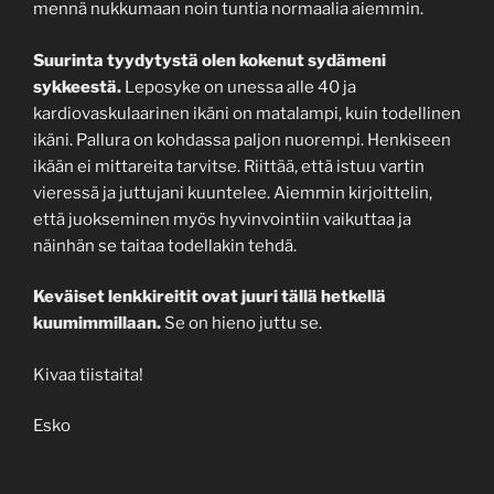
mennä nukkumaan noin tuntia normaalia aiemmin.
Suurinta tyydytystä olen kokenut sydämeni
sykkeestä.
Leposyke on unessa alle 40 ja
kardiovaskulaarinen ikäni on matalampi, kuin todellinen
ikäni. Pallura on kohdassa paljon nuorempi. Henkiseen
ikään ei mittareita tarvitse. Riittää, että istuu vartin
vieressä ja juttujani kuuntelee. Aiemmin kirjoittelin,
että juokseminen myös hyvinvointiin vaikuttaa ja
näinhän se taitaa todellakin tehdä.
Keväiset lenkkireitit ovat juuri tällä hetkellä
kuumimmillaan.
Se on hieno juttu se.
Kivaa tiistaita!
Esko