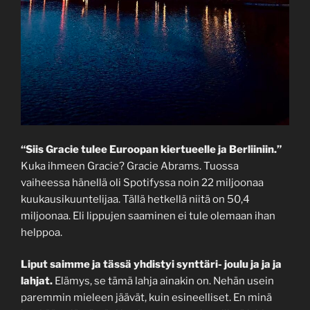
“Siis Gracie tulee Euroopan kiertueelle ja Berliiniin.”
Kuka ihmeen Gracie? Gracie Abrams. Tuossa
vaiheessa hänellä oli Spotifyssa noin 22 miljoonaa
kuukausikuuntelijaa. Tällä hetkellä niitä on 50,4
miljoonaa. Eli lippujen saaminen ei tule olemaan ihan
helppoa.
Liput saimme ja tässä yhdistyi synttäri- joulu ja ja ja
lahjat.
Elämys, se tämä lahja ainakin on. Nehän usein
paremmin mieleen jäävät, kuin esineelliset. En minä