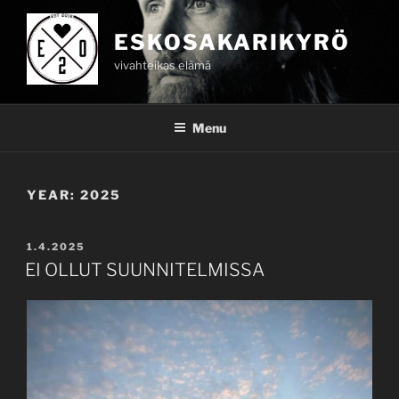
Skip
to
ESKOSAKARIKYRÖ
content
vivahteikas elämä
Menu
YEAR:
2025
POSTED
1.4.2025
ON
EI OLLUT SUUNNITELMISSA