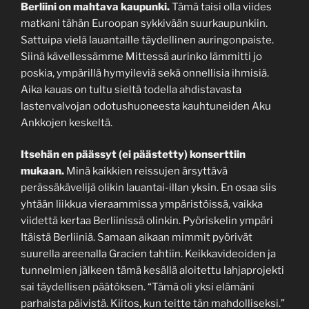
Berliini on mahtava kaupunki.
Tämä taisi olla viides
matkani tähän Euroopan sykkivään suurkaupunkiin.
Sattuipa vielä lauantaille täydellinen auringonpaiste.
Siinä kävellessämme Mittessä aurinko lämmitti jo
poskia, ympärillä hymyileviä sekä onnellisia ihmisiä.
Aika kauas on tultu sieltä todella ahdistavasta
lastenvalvojan odotushuoneesta kauhtuneiden Aku
Ankkojen keskeltä.
Itsehän en päässyt (ei päästetty) konserttiin
mukaan.
Minä kaikkien reissujen ärsyttävä
perässäkävelijä olikin lauantai-illan yksin. En osaa siis
yhtään liikkua vieraammissa ympäristöissä, vaikka
viidettä kertaa Berliinissä olinkin. Pyöriskelin ympäri
Itäistä Berliiniä. Samaan aikaan mimmit pyörivät
suurella areenalla Gracien tahtiin. Keikkavideoiden ja
tunnelmien jälkeen tämä kesällä aloitettu lahjaprojekti
sai täydellisen päätöksen. “Tämä oli yksi elämäni
parhaista päivistä. Kiitos, kun teitte tän mahdolliseksi.”