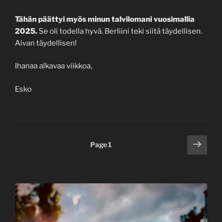
Tähän päättyi myös minun talvilomani vuosimallia
2025.
Se oli todella hyvä. Berliini teki siitä täydellisen.
Aivan täydellisen!
Ihanaa alkavaa viikkoa,
Esko
Posts
Next
Page
1
page
pagination