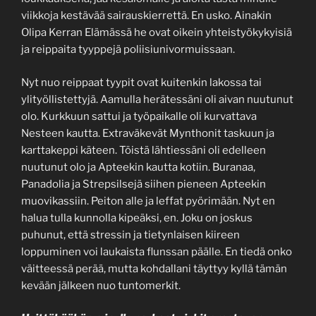
viikkoja kestävää sairauskierrettä. En usko. Ainakin
Olipa Kerran Elämässä he ovat oikein yhteistyökykyisiä
ja reippaita tyyppejä poliisiunivormuissaan.
Nyt nuo reippaat tyypit ovat kuitenkin lakossa tai
ylityöllistettyjä. Aamulla herätessäni oli aivan nuutunut
olo. Kurkkuun sattui ja työpaikalle oli kurvattava
Nesteen kautta. Extraväkevät Mynthonit taskuun ja
karttakeppi käteen. Töistä lähtiessäni oli edelleen
nuutunut olo ja Apteekin kautta kotiin. Buranaa,
Panadolia ja Strepsilsejä siihen pieneen Apteekin
muovikassiin. Peiton alle ja leffat pyörimään. Nyt en
halua tulla kunnolla kipeäksi, en. Joku on joskus
puhunut, että stressin ja tietynlaisen kiireen
loppuminen voi laukaista flunssan päälle. En tiedä onko
väitteessä perää, mutta kohdallani täyttyy kyllä tämän
kevään jälkeen nuo tuntomerkit.