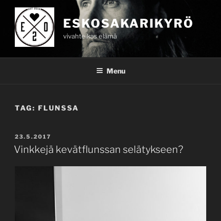
Skip
to
ESKOSAKARIKYRÖ
content
vivahteikas elämä
Menu
TAG:
FLUNSSA
POSTED
23.5.2017
ON
Vinkkejä kevätflunssan selätykseen?