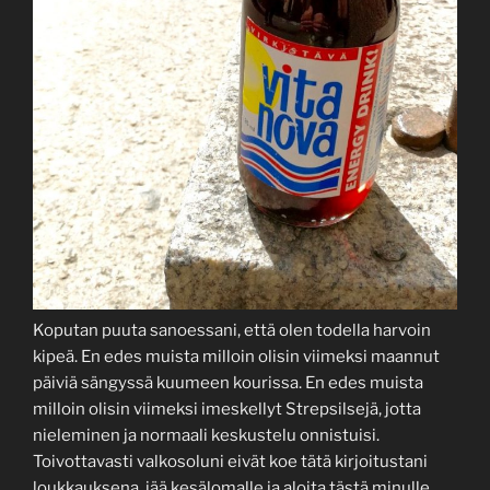
Koputan puuta sanoessani, että olen todella harvoin
kipeä. En edes muista milloin olisin viimeksi maannut
päiviä sängyssä kuumeen kourissa. En edes muista
milloin olisin viimeksi imeskellyt Strepsilsejä, jotta
nieleminen ja normaali keskustelu onnistuisi.
Toivottavasti valkosoluni eivät koe tätä kirjoitustani
loukkauksena, jää kesälomalle ja aloita tästä minulle