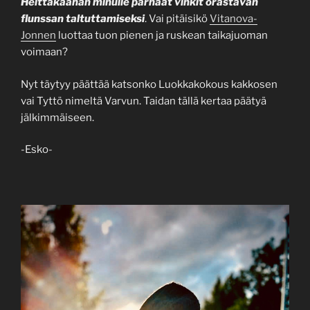
Heittäkäähän minulle parhaat vinkit orastavan
flunssan taltuttamiseksi
. Vai pitäisikö
Vitanova-
Jonnen
luottaa tuon pienen ja ruskean taikajuoman
voimaan?
Nyt täytyy päättää katsonko Luokkakokous kakkosen
vai Tyttö nimeltä Varvun. Taidan tällä kertaa päätyä
jälkimmäiseen.
-Esko-