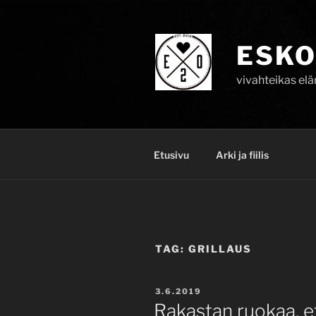
Skip
to
content
ESKO
vivahteikas el
Etusivu
Arki ja fiilis
TAG:
GRILLAUS
POSTED
3.6.2019
ON
Rakastan ruokaa, 