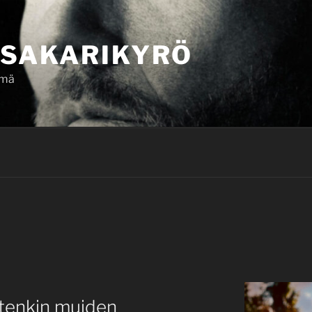
SAKARIKYRÖ
ämä
etenkin muiden