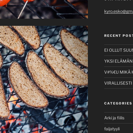
kyro.esko@gma
RECENT POS
EI OLLUT SU
YKSI ELÄMÄNI
V#%€U MIKÄ 
VIRALLISESTI
CATEGORIES
Arki ja fiilis
faijatyyli