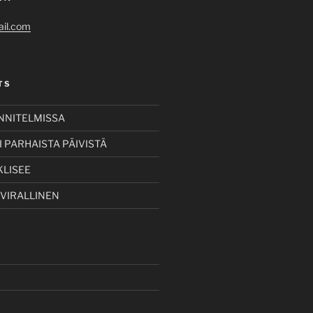
il.com
TS
UNNITELMISSA
 PARHAISTA PÄIVISTÄ
KLISEE
 VIRALLINEN