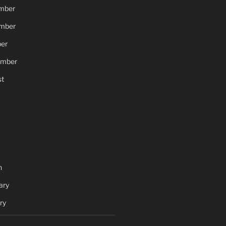
mber
mber
er
ember
t
h
ary
ry