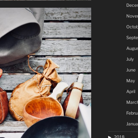
Dece
Nove
Octob
Sept
Augus
July
June
May
April
Marc
Febru
Janua
2018