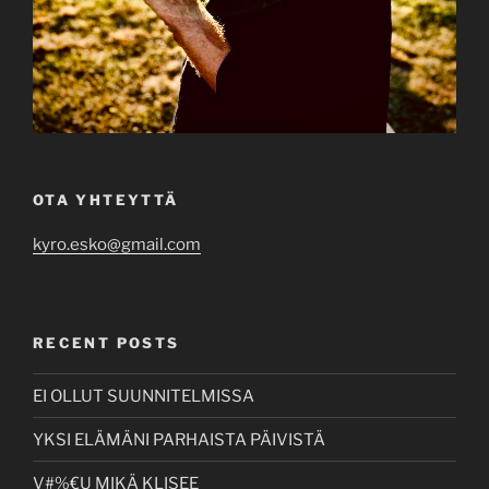
OTA YHTEYTTÄ
kyro.esko@gmail.com
RECENT POSTS
EI OLLUT SUUNNITELMISSA
YKSI ELÄMÄNI PARHAISTA PÄIVISTÄ
V#%€U MIKÄ KLISEE