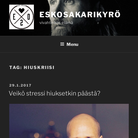
Skip
to
ESKOSAKARIKYRÖ
content
vivahteikas elämä
Menu
TAG:
HIUSKRIISI
POSTED
29.1.2017
ON
Veikö stressi hiuksetkin päästä?