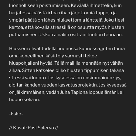
luonnolliseen poistumiseen. Keväällä ihmettelin, kun
harjatessa päästä irtoaa ihan järjettömiä tuppoja ja
ympäri päätä on lähes hiuksettomia länttejä. Joku tiesi
kertoa, että kovalla stressillä on osuutta myös hiusten
putoamiseen. Uskon ainakin osittain tuohon teoriaan.
Hiukseni olivat todella huonossa kunnossa, joten tämä
oma koneellinen käsittely varmasti tekee
hiuspohjalleni hyvää. Tällä mallilla mennään nyt vähän
aikaa. Sitten katselee oliko hiusten tippumisen takana
stressi vai luonto. Jos kyseessä on ensimmäinen syy,
aloitan kahden vuoden kasvatusprojektin. Jos kyseessä
on jälkimmäinen, vedän Juha Tapiona loppuelämäni. ei
huono sekään.
-Esko-
// Kuvat: Pasi Salervo //