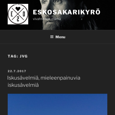
Skip
to
ESKOSAKARIKYRÖ
content
vivahteikas elämä
Menu
TAG:
JVG
POSTED
22.7.2017
ON
Iskusävelmiä, mieleenpainuvia
iskusävelmiä