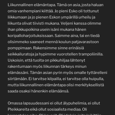
Liikunnallinen elämäntapa. Tämä on asia, josta haluan
omia vanhempiani kiittää. Jo pieni Esko oli tottunut
liikkumaan ja jo pienen Eskon ympärillä urheilu ja
liikunta olivat tiivisti mukana. Veljeni kanssa olimme
ihan pikkupoikina usein isäni mukana hänen
koripalloharjoituksissaan. Saimme aina, tai en tiedä
olisimmeko saaneet mennä koulun patjavarastoon
pomppimaan. Rakensimme sinne erinäisiä
seikkailuratoja ja hypimme vuorotellen trampoliinilla.
Uskoisin, että tuolta on pikkuhiljaa lähtenyt
rakentumaan myös liikunnan tärkeys minun
elämässäni. Tämän asian pyrin myös omalle tyttärelleni
siirtämään. Ei tarvitse kilpailla, ei tarvitse olla huipulla,
mutta liikunnallinen elämäntapa olisi merkityksellistä
saada osaksi hänenkin elämäänsä.
Omassa lapsuudessani ei ollut älypuhelimia, ei ollut
Pleikkareita eikä ollut sosiaalista mediaa. Oli