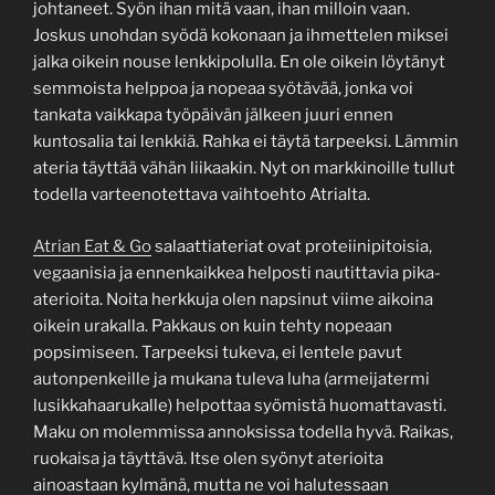
johtaneet. Syön ihan mitä vaan, ihan milloin vaan.
Joskus unohdan syödä kokonaan ja ihmettelen miksei
jalka oikein nouse lenkkipolulla. En ole oikein löytänyt
semmoista helppoa ja nopeaa syötävää, jonka voi
tankata vaikkapa työpäivän jälkeen juuri ennen
kuntosalia tai lenkkiä. Rahka ei täytä tarpeeksi. Lämmin
ateria täyttää vähän liikaakin. Nyt on markkinoille tullut
todella varteenotettava vaihtoehto Atrialta.
Atrian Eat & Go
salaattiateriat ovat proteiinipitoisia,
vegaanisia ja ennenkaikkea helposti nautittavia pika-
aterioita. Noita herkkuja olen napsinut viime aikoina
oikein urakalla. Pakkaus on kuin tehty nopeaan
popsimiseen. Tarpeeksi tukeva, ei lentele pavut
autonpenkeille ja mukana tuleva luha (armeijatermi
lusikkahaarukalle) helpottaa syömistä huomattavasti.
Maku on molemmissa annoksissa todella hyvä. Raikas,
ruokaisa ja täyttävä. Itse olen syönyt aterioita
ainoastaan kylmänä, mutta ne voi halutessaan