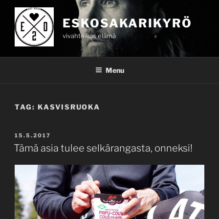
Skip
to
ESKOSAKARIKYRÖ
content
vivahteikas elämä
Menu
TAG:
KASVISRUOKA
POSTED
15.5.2017
ON
Tämä asia tulee selkärangasta, onneksi!