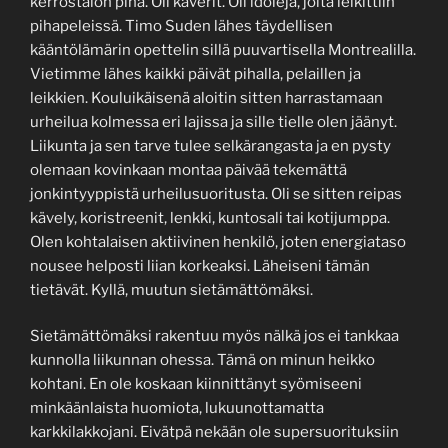
kerrostalon piha. Oli kaverit. Oli idoleja, joita leikittiin
pihapeleissä. Timo Suden lähes täydellisen
kääntölämärin opettelin sillä puuvartisella Montrealilla.
Vietimme lähes kaikki päivät pihalla, pelaillen ja
leikkien. Kouluikäisenä aloitin sitten harrastamaan
urheilua kolmessa eri lajissa ja sille tielle olen jäänyt.
Liikunta ja sen tarve tulee selkärangasta ja en pysty
olemaan kovinkaan montaa päivää tekemättä
jonkintyyppistä urheilusuoritusta. Oli se sitten reipas
kävely, koristreenit, lenkki, kuntosali tai kotijumppa.
Olen kohtalaisen aktiivinen henkilö, joten energiataso
nousee helposti liian korkeaksi. Läheiseni tämän
tietävät. Kyllä, muutun sietämättömäksi.
Sietämättömäksi rakentuu myös nälkä jos ei tankkaa
kunnolla liikunnan ohessa. Tämä on minun heikko
kohtani. En ole koskaan kiinnittänyt syömiseeni
minkäänlaista huomiota, lukuunottamatta
karkkilakkojani. Eivätpä nekään ole supersuorituksiin