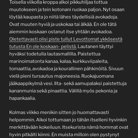
Toisella viikolla kroppa alkoi pikkuhiljaa tottua
muutokseen ja tein kotonani ruokaa paljon. Nyt osaan
löytää kaupasta jo niitä lähes täydellisiä avokadoja.
Ovat muuten hyviä ja uskokaa tai älkää. En ole tätä
aiemmin koskaan ostanut itse yhtään avokadoa.
Oletettavasti olisi piste tullut Levottomat ykkösestä
tutusta En ole koskaan- pelistä.
Lautanen täyttyi
hyväksi todetulla lautasmallilla. Paistettua
marinoimatonta kanaa, kalaa, kurkkuviipaleita,
tomaattia, avokadoa ja kourallinen pähkinöitä. Sivuun
vielä pieni tursautus majoneesia. Ruokajuomana
jääkaappikylmä vesi. Ilta- sekä aamupalaksi paistettuja
kananmunia sekä pinaattia. Välillä myös pekonia ja
hapankaalia.
Kolmas viikko menikin sitten jo huomattavasti
helpommin. Alkoi tottumaan jo tähän itselleni hyvinkin
merkittävään kokeiluun. Itsekurista nämä hommat ovat
hyvin pitkälti kiinni. En muista milloin olen pystynyt