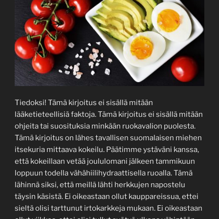
Tiedoksi! Tämä kirjoitus ei sisällä mitään
lääketieteellisiä faktoja. Tämä kirjoitus ei sisällä mitään
ohjeita tai suosituksia minkään ruokavalion puolesta.
Tämä kirjoitus on lähes tavallisen suomalaisen miehen
itsekuria mittaava kokeilu. Päätimme ystäväni kanssa,
että kokeillaan vetää joululomani jälkeen tammikuun
loppuun todella vähähiilihydraattisella ruoalla. Tämä
lähinnä siksi, että meillä lähti herkkujen napostelu
täysin käsistä. Ei oikeastaan ollut kauppareissua, ettei
sieltä olisi tarttunut irtokarkkeja mukaan. Ei oikeastaan