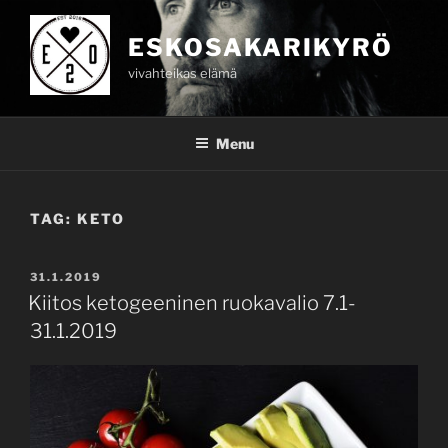
Skip
to
ESKOSAKARIKYRÖ
content
vivahteikas elämä
Menu
TAG:
KETO
POSTED
31.1.2019
ON
Kiitos ketogeeninen ruokavalio 7.1-
31.1.2019