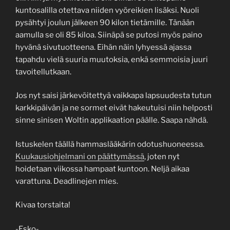
kuntosalilla otettava niiden vyöreikien lisäksi. Nuoli
pysähtyi joulun jälkeen 90 kilon tietämille. Tänään
aamulla se oli 85 kiloa. Siinäpä se putosi myös paino
hyvänä sivutuotteena. Eihän näin lyhyessä ajassa
tapahdu vielä suuria muutoksia, enkä semmoisia juuri
tavoitellutkaan.
Jos nyt saisi järkevöitettyä vaikkapa lapsuudesta tutun
karkkipäivän ja ne sormet eivät hakeutuisi niin helposti
sinne sinisen Woltin applikaation päälle. Saapa nähdä.
Istuskelen täällä hammaslääkärin odotushuoneessa.
Kuukausiohjelmani on päättymässä
, joten nyt
hoidetaan viikossa hampaat kuntoon. Neljä aikaa
varattuna. Deadlinejen mies.
Kivaa torstaita!
-Esko-