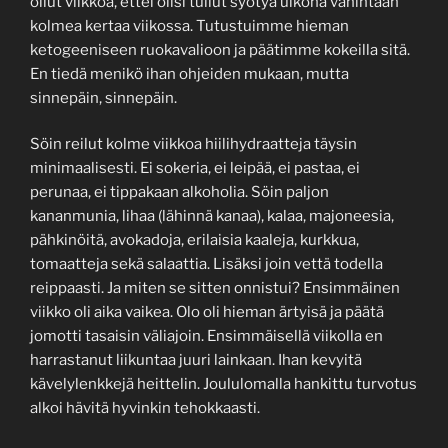
ollut viikkoa, ettei olisi tullut syötyä ulkona vähintään
kolmea kertaa viikossa. Tutustuimme hieman
ketogeeniseen ruokavalioon ja päätimme kokeilla sitä.
En tiedä menikö ihan ohjeiden mukaan, mutta
sinnepäin, sinnepäin.
Söin reilut kolme viikkoa hiilihydraatteja täysin
minimaalisesti. Ei sokeria, ei leipää, ei pastaa, ei
perunaa, ei tippakaan alkoholia. Söin paljon
kananmunia, lihaa (lähinnä kanaa), kalaa, majoneesia,
pähkinöitä, avokadoja, erilaisia kaaleja, kurkkua,
tomaatteja sekä salaattia. Lisäksi join vettä todella
reippaasti. Ja miten se sitten onnistui? Ensimmäinen
viikko oli aika vaikea. Olo oli hieman ärtyisä ja päätä
jomotti tasaisin väliajoin. Ensimmäisellä viikolla en
harrastanut liikuntaa juuri lainkaan. Ihan kevyitä
kävelylenkkejä heittelin. Joululomalla hankittu turvotus
alkoi hävitä hyvinkin tehokkaasti.