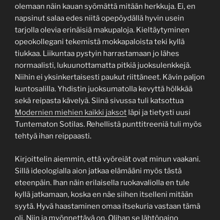
olemaan näin kauan syömättä mitään herkkuja. Ei, en
napsinut salaa edes niitä opepöydällä hyvin usein
tarjolla olevia erinäisiä makupaloja. Kieltäytyminen
opeokollegani tekemistä mokkapaloista teki kyllä
tiukkaa. Liikuntaa pystyin harrastamaan jo lähes
normaalisti, lukuunottamatta pitkiä juoksulenkkejä.
Niihin ei yksinkertaisesti paukut riittäneet. Kävin paljon
kuntosalilla. Yhdistin juoksumatolla kevyttä hölkkää
sekä reipasta kävelyä. Siinä sivussa tuli katsottua
Modernien miehien kaikki jaksot
läpi ja tietysti uusi
Tuntematon Sotilas. Rehellistä punttitreeniä tuli myös
tehtyä ihan reippaasti.
Kirjoittelin aiemmin, että vyöreiät ovat minun vaakani.
Sillä ideologialla aion jatkaa elämääni myös tästä
eteenpäin. Ihan näin erilaisella ruokavaliolla en tule
kyllä jatkamaan, koska en näe siihen itselleni mitään
syytä. Hyvä haastaminen omaa itsekuria vastaan tämä
oli. Niin ja myönnettävä on. Olihan se lähtöpaino