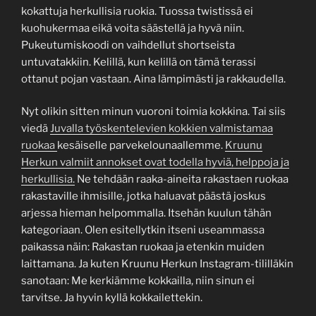
kokattuja herkullisia ruokia. Tuossa twistissä ei
kuohukermaa eikä voita säästellä ja hyvä niin.
Pukeutumiskoodi on vaihdellut shortseista
untuvatakkiin. Kelillä, kun kelillä on tämä terassi
ottanut pojan vastaan. Aina lämpimästi ja rakkaudella.
Nyt olikin sitten minun vuoroni toimia kokkina. Tai siis
viedä
Juvalla työskentelevien kokkien valmistamaa
ruokaa
kesäiselle parvekelounaallemme.
Kruunu
Herkun valmiit annokset ovat todella hyviä, helppoja ja
herkullisia.
Ne tehdään raaka-aineita rakastaen ruokaa
rakastaville ihmisille, jotka haluavat päästä joskus
arjessa hieman helpommalla. Itsehän kuulun tähän
kategoriaan. Olen esitellytkin itseni useammassa
paikassa näin: Rakastan ruokaa ja etenkin muiden
laittamana. Ja kuten Kruunu Herkun Instagram-tililläkin
sanotaan: Me kerkiämme kokkailla, niin sinun ei
tarvitse. Ja hyvin kyllä kokkailettekin.