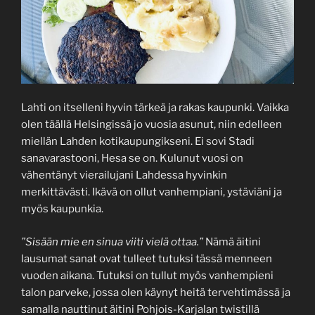
Lahti on itselleni hyvin tärkeä ja rakas kaupunki. Vaikka
olen täällä Helsingissä jo vuosia asunut, niin edelleen
miellän Lahden kotikaupungikseni. Ei sovi Stadi
sanavarastooni, Hesa se on. Kulunut vuosi on
vähentänyt vierailujani Lahdessa hyvinkin
merkittävästi. Ikävä on ollut vanhempiani, ystäviäni ja
myös kaupunkia.
”Sisään mie en sinua viiti vielä ottaa.”
Nämä äitini
lausumat sanat ovat tulleet tutuksi tässä menneen
vuoden aikana. Tutuksi on tullut myös vanhempieni
talon parveke, jossa olen käynyt heitä tervehtimässä ja
samalla nauttinut äitini Pohjois-Karjalan twistillä