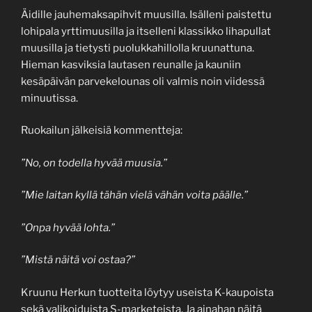
Äidille jauhemaksapihvit muusilla. Isälleni paistettu
lohipala yrttimuusilla ja itselleni klassikko lihapullat
muusilla ja tietysti puolukkahillolla kruunattuna.
Hieman kasviksia lautasen reunalle ja kauniin
kesäpäivän parvekelounas oli valmis noin viidessä
minuutissa.
Ruokailun jälkeisiä kommentteja:
”No, on todella hyvää muusia.”
”Mie laitan kyllä tähän vielä vähän voita päälle.”
”Onpa hyvää lohta.”
”Mistä näitä voi ostaa?”
Kruunu Herkun tuotteita löytyy useista K-kaupoista
sekä valikoiduista S-marketeista. Ja ainahan näitä