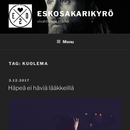
Skip
to
ESKOSAKARIKYRÖ
content
vivahteikas elämä
Menu
TAG:
KUOLEMA
POSTED
3.12.2017
ON
Häpeä ei häviä lääkkeillä