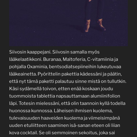
Siivosin kaappejani. Siivosin samalla myös
lääkelaatikkoni. Buranaa, Maltoferia, C-vitamiinia ja
pohjalla Oxaminia, bentsodiatsepiineihin lukeutuvaa
lääkeainetta. Pyörittelin pakettia kädessäni ja päätin,
että nyt tämä paketti palautuu sinne mistä on tullutkin.
Käsi sydämellä toivon, etten enää koskaan joudu
tuommoista tablettia napsauttamaan alumiinifolion
läpi. Totesin mielessäni, että olin taannoin kyllä todella
huonossa kunnossa. Läheisen ihmisen kuolema,
tulevaisuuden haaveiden kuolema ja viimeisimpänä
uuden etuliitteen saaminen isä-sanan eteen oli liian
kova cocktail. Se oli semmoinen sekoitus, joka sai