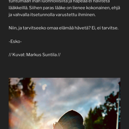
tuntumaan ihan luonnollisilta ja häpeää ei hävitetä
lääkkeillä. Siihen paras lääke on lienee kokonainen, ehjä
ja vahvalla itsetunnolla varustettu ihminen.
Niin, ja tarvitseeko omaa elämää hävetä? Ei, ei tarvitse.
-Esko-
// Kuvat: Markus Suntila //