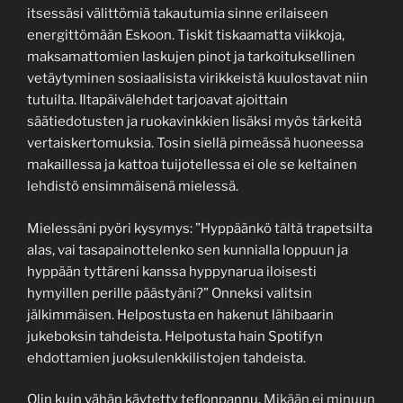
itsessäsi välittömiä takautumia sinne erilaiseen
energittömään Eskoon. Tiskit tiskaamatta viikkoja,
maksamattomien laskujen pinot ja tarkoituksellinen
vetäytyminen sosiaalisista virikkeistä kuulostavat niin
tutuilta. Iltapäivälehdet tarjoavat ajoittain
säätiedotusten ja ruokavinkkien lisäksi myös tärkeitä
vertaiskertomuksia. Tosin siellä pimeässä huoneessa
makaillessa ja kattoa tuijotellessa ei ole se keltainen
lehdistö ensimmäisenä mielessä.
Mielessäni pyöri kysymys: ”Hyppäänkö tältä trapetsilta
alas, vai tasapainottelenko sen kunnialla loppuun ja
hyppään tyttäreni kanssa hyppynarua iloisesti
hymyillen perille päästyäni?” Onneksi valitsin
jälkimmäisen. Helpostusta en hakenut lähibaarin
jukeboksin tahdeista. Helpotusta hain Spotifyn
ehdottamien juoksulenkkilistojen tahdeista.
Olin kuin vähän käytetty teflonpannu.
Mikään ei minuun