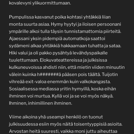
kovalevyni ylikuormittumaan.
Pumpulissa kasvanut poika kohtasi yhtäkkiä liian
monta suurta asiaa. Hymy hyytyi ja iloisen persoonani
ympärille alkoi tulla täysin tunnistamattomia piirteitä.
Ajaessani yksin pidempiä automatkoja saattoi
sydämeni alkaa yhtäkkiä hakkaamaan tuhatta ja sataa.
Hiki valui ja oli pakko pysähtyä levähdyspaikalle
tuulettumaan. Elokuvateattereissa ja julkisissa
kulkuneuvoissa ahdisti niin, että mietin viiden minuutin
välein kuinka h#######ä pääsen pois täältä. Tuijotin
vihreää exit-valoa enemmän kuin valkokangasta.
Sosiaalisessa mediassa yritin hymyillä, koska eihän
ihminen voi murtua. Kyllä voi ja se voi myös näkyä.
Ihminen, inhimillinen ihminen.
Viime aikoina yhä useampi henkilö on tuonut
julkisuudessa esiin myös näitä toisentyyppisiä asioita.
Arvostan heitä suuresti, vaikka moni juttu aiheuttaa