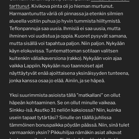
tarttunut
. Kivikova pinta oli jo hieman murtunut.
Harmaantunutta väriä oli pinnassa ja etenkin silmien
alueella voitiin puhua jo hyvin tummista hiiltymistä.
Teflonpannuja saa uusia. Ihmisiä ei saa uusia, mutta
ihminen voi uudistua ja oppia. Kuoret pysyvät samana,
mutta sisällä voi tapahtua paljon. Niin paljon. Nykyään
käyn elokuvissa. Tuntemattoman sotilaan valitsen
kuitenkin väliaikaversiona (rakko). Nykyään voin ajaa
vaikka Lappiin. Nykyään nuo taannoiset ajat
näyttäytyvät enää ajoittaisena yksinäisyyden tunteena,
jonka kanssa osaa jo elää. Ainiin, ja se häpeä.
Yksi suurimmista asioista tällä ”matkallani” on ollut
häpeän kohtaaminen. Se on ollut minulle vaikeaa.
Sinkku-isä. Asutko 31 neliön kaksiossa? Niin, kuinka
usein tapaat tytärtäsi? Sinulle on täällä juhlissa
tämmöinen bonuspaikka pöydän päässä. Niin, sinä tulet
varmaankin yksin? Pikkuhiljaa nämäkin asiat alkavat