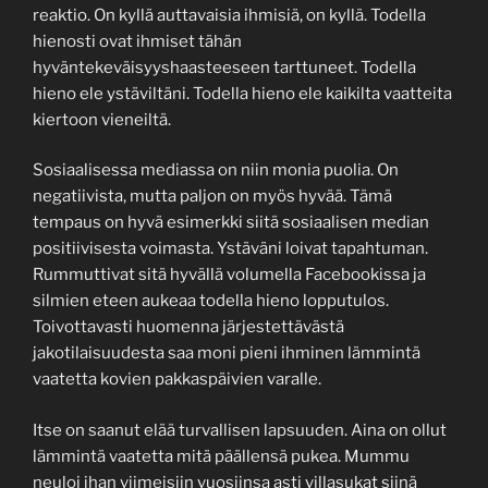
reaktio. On kyllä auttavaisia ihmisiä, on kyllä. Todella
hienosti ovat ihmiset tähän
hyväntekeväisyyshaasteeseen tarttuneet. Todella
hieno ele ystäviltäni. Todella hieno ele kaikilta vaatteita
kiertoon vieneiltä.
Sosiaalisessa mediassa on niin monia puolia. On
negatiivista, mutta paljon on myös hyvää. Tämä
tempaus on hyvä esimerkki siitä sosiaalisen median
positiivisesta voimasta. Ystäväni loivat tapahtuman.
Rummuttivat sitä hyvällä volumella Facebookissa ja
silmien eteen aukeaa todella hieno lopputulos.
Toivottavasti huomenna järjestettävästä
jakotilaisuudesta saa moni pieni ihminen lämmintä
vaatetta kovien pakkaspäivien varalle.
Itse on saanut elää turvallisen lapsuuden. Aina on ollut
lämmintä vaatetta mitä päällensä pukea. Mummu
neuloi ihan viimeisiin vuosiinsa asti villasukat siinä