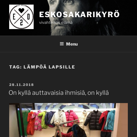
Skip
to
ESKOSAKARIKYRÖ
content
vivahteikas elämä
Menu
TAG:
LÄMPÖÄ LAPSILLE
POSTED
28.11.2018
ON
On kyllä auttavaisia ihmisiä, on kyllä