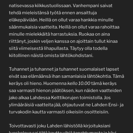
natisevassa kiikkustuolissaan. Vanhempani saivat
tehdä mieleistänsä työtä ennen ansaittuja
eläkepäiviään. Heillä on ollut varaa hankkia minulle
säänmukaisia vaatteita. Heillä on ollut varaa rahoittaa
minulle mielekkäitä harrastuksia. Ruokaa on aina
riittänyt, joskin veljen kanssa on ajoittain tullut kinaa
siitä viimeisestä lihapullasta. Täytyy olla todella
kiitollinen näistä omista lähtökohdistani.
Tuhannet ja tuhannet ja tuhannet suomalaiset lapset
eivät saa elämäänsä ihan samanlaisia lähtökohtia. Tämä
keräys oli hieno. Huomenna
kello 10.00
tämä keräys
saa varmasti hienon päätöksen, kun näiden vaatteiden
jako alkaa Lahdessa Kelttikorujen toimistolla. Jos
ylimääräisiä vaatteita jää, ohjautuvat ne Lahden Ensi- ja
turvakodin kautta varmasti oikeisiin osoitteisiin.
Toivottavasti joku Lahden lähistöllä kirjoituksiani
lueskeleva sai tätä kautta vihiä tapahtumasta ja kävi