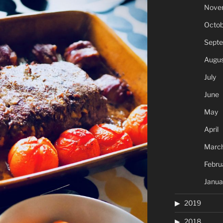
Nove
Octob
Sept
Augus
July
June
May
April
Marc
Febru
Janua
2019
2018