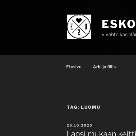
Skip
to
content
ESKO
vivahteikas el
Etusivu
Arki ja fiilis
TAG:
LUOMU
POSTED
25.10.2020
ON
Lapsi mukaan keitt