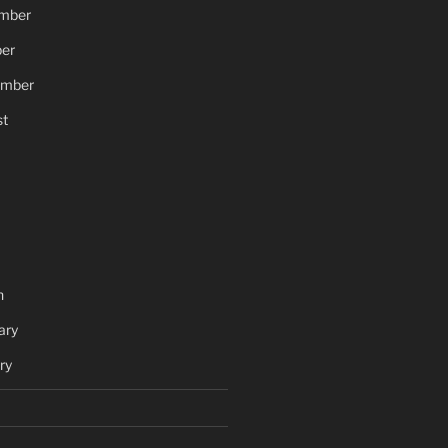
mber
er
ember
t
h
ary
ry