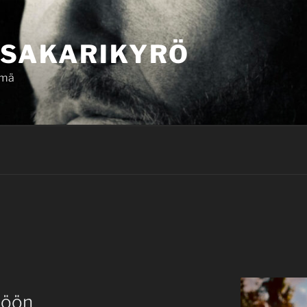
SAKARIKYRÖ
ämä
iöön