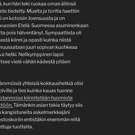
ä, kun hän teki ruokaa oman äitinsä
a tiedetty. Mualta ja torilta haettiin
i on kotoisin Joensuusta ja on
 vuosien Etelä-Suomessa asuminenkaan
ta pois hälventänyt. Sympaattista oli
estä kiinni ja opasti kuinka niistä
muussataan juuri sopivan kuohkeaa
ava hetki. Nelikymppinen lapsi
itsee vielä vähän kädestä pitäen
ä tämmöisiä yhteisiä kokkaushetkiä olisi
olville ja ties kuinka kauas tuonne
tannossa kiinnitetään huomiota
ttöön.
Tämänkin asian takia täytyy siis
n kangistuneita askelmerkkejäni
 ostoskoriin entistäkin enemmän niitä
ttuja tuotteita.