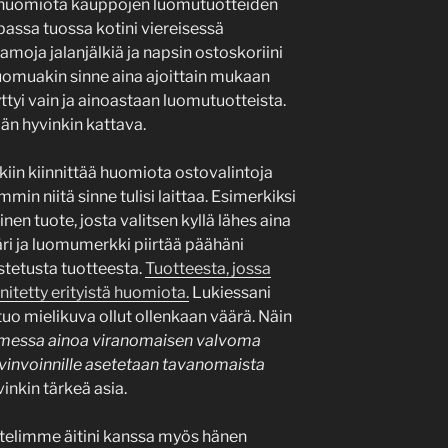
n huomiota kauppojen luomutuotteiden
assa tuossa kotini viereisessä
amoja jalanjälkiä ja napsin ostoskoriini
Luomuakin sinne aina ajoittain mukaan
yttyi vain ja ainoastaan luomutuotteista.
ään hyvinkin kattava.
iin kiinnittää huomiota ostovalintoja
in niitä sinne tulisi laittaa. Esimerkiksi
en tuote, josta valitsen kyllä lähes aina
ri ja luomumerkki piirtää päähäni
stetusta tuotteesta.
Tuotteesta, jossa
nitetty erityistä huomiota.
Lukiessani
tuo mielikuva ollut ollenkaan väärä. Näin
messa ainoa viranomaisen valvoma
yvinvoinnille asetetaan tavanomaista
inkin tärkeä asia.
ttelimme äitini kanssa myös hänen