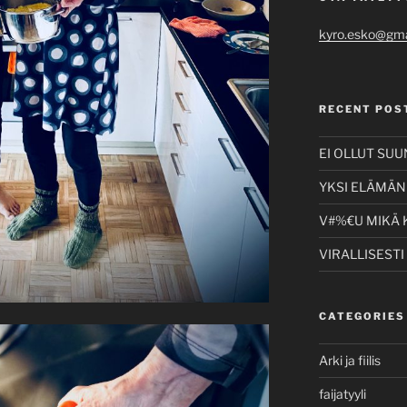
kyro.esko@gma
RECENT POS
EI OLLUT SU
YKSI ELÄMÄNI
V#%€U MIKÄ 
VIRALLISESTI
CATEGORIES
Arki ja fiilis
faijatyyli