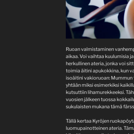
Ruoan valmistaminen vanhempi
aikaa. Voi vaihtaa kuulumisia j
herkullinen ateria, jonka voi s
toimia äitini apukokkina, ku
isoäitini vakioruoan: Mummun 
yhtään miksi esimerkiksi kaikil
kutsuttiin lihamurekkeeksi. T
vuosien jälkeen tuossa kokkai
sukulaisten mukana tämä färssi
Tällä kertaa Kyröjen ruokapöyt
luomupainotteinen ateria. Tä