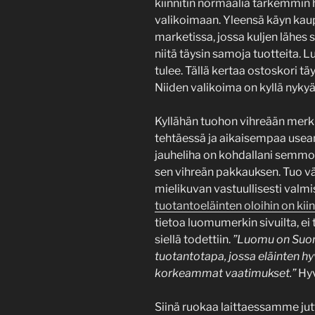
kiinnitin normaalia tarkemmi
valikoimaan. Yleensä käyn kaup
marketissa, jossa kuljen lähes s
niitä täysin samoja tuotteita. 
tulee. Tällä kertaa ostoskori tä
Niiden valikoima on kyllä nyky
Kyllähän tuohon vihreään merkk
tehtäessä ja aikaisempaa useamm
jauheliha on kohdallani semmoin
sen vihreän pakkauksen. Tuo vä
mielikuvan vastuullisesti valmi
tuotantoeläinten oloihin on kiin
tietoa luomumerkin sivuilta, ei 
siellä todettiin.
”Luomu on Suo
tuotantotapa, jossa eläinten h
korkeammat vaatimukset.”
Hyv
Siinä ruokaa laittaessamme ju