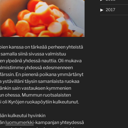
2017
en kanssa on tärkeää perheen yhteistä
a samalla siinä sivussa valmistuu
itten ylpeänä yhdessä nauttia. Oli mukava
n valmistimme yhdessä edesmenneen
färssin. En pienenä poikana ymmärtänyt
la ystävilläni täysin samanlaista ruokaa
ähänkin sain vastauksen kymmenien
lun ohessa. Mummun ruotsalaisten
 oli Kyröjen ruokapöytiin kulkeutunut.
ään kulkeutui hyvinkin
män
luomumerkki
-kampanjan yhteydessä