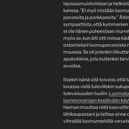
lapsuusmuistoistaan ja hetkist
kanssa.
”Ei myö mistään luomust
perunoita ja porkkanoita.”
Äitin
sympaattista, että kymmenien
ei ole hänen puheestaan murret
myös se, kun äiti otti minua käd
ostamistani luomuperunoista 
muussia. Se oli jotenkin liikutt
apukokkina, jota kuitenkin tarv
avustaa.
Itsekin isänä sitä toivoisi, ett
luvassa vielä tulevillekin sukup
tulevaisuuden tuuliin.
Luomutuo
luonnonvarojen kestävään käy
hieman muuttaa niitä kaavoihi
lähikaupassani ja laittaa sinne
vihreällä luomumerkillä varuste