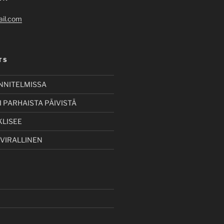
il.com
TS
UNNITELMISSA
 PARHAISTA PÄIVISTÄ
KLISEE
 VIRALLINEN