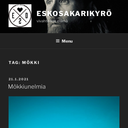
Skip
to
ESKOSAKARIKYRÖ
content
vivahteikas elämä
Menu
TAG:
MÖKKI
POSTED
21.1.2021
ON
Mökkiunelmia