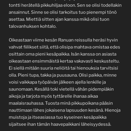
tontti herätellä pikkuhiljaa eloon. Sen se olisi todellakin
ansainnut. Sinne se olisi tarkoitus tuo pienempi tönö
asettaa. Miettiä sitten ajan kanssa mikä olisi tuon
talovanhuksen kohtalo.
Oikeastaan viime kesän Ranuan reissulla heräsi hyvin
vahvat fiilikset siitä, että olisipa mahtava omistaa edes
osittain oma pieni kesäpaikka. Isän kanssa on asiasta
oikeastaan ensimmäistä kertaa vakavasti keskusteltu.
Ei siellä mitään suuria neliöitä tai hienouksia tarvitsisi
olla. Pieni tupa, takka ja puusauna. Olisi paikka, minne
voisi vaikkapa työpäivän jälkeen ajella lenkille ja
saunomaan. Kesällä toki vietellä vähän pidempiäkin
aikoja ja tarjota myös tyttärelle ihanaa aikaa
maalaisrauhassa. Tuosta minä pikkupoikana pääsin
nauttimaan lähes jokaisena lapsuuden kesänä. Hienoja
muistoja ja itseasiassa tuo kyseinen kesäpaikka
sijaitsee ihan tämän haavepaikkani läheisyydessä.