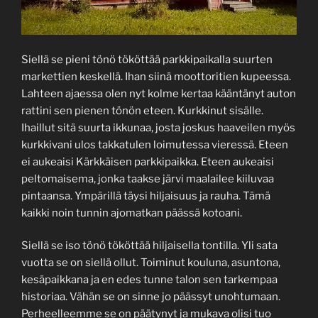
Siellä se pieni tönö tököttää parkkipaikalla suurten
markettien keskellä. Ihan siinä moottoritien kupeessa.
Lahteen ajaessa olen nyt kolme kertaa kääntänyt auton
rattini sen pienen tönön eteen. Kurkkinut sisälle.
Ihaillut sitä suurta ikkunaa, josta joskus haaveilen myös
kurkkivani ulos takkatulen loimutessa vieressä. Eteen
ei aukeaisi Kärkkäisen parkkipaikka. Eteen aukeaisi
peltomaisema, jonka taakse järvi maalailee kiiluvaa
pintaansa. Ympärillä täysi hiljaisuus ja rauha. Tämä
kaikki noin tunnin ajomatkan päässä kotoani.
Siellä se iso tönö tököttää hiljaisella tontilla. Yli sata
vuotta se on siellä ollut. Toiminut kouluna, asuntona,
kesäpaikkana ja en edes tunne talon sen tarkempaa
historiaa. Vähän se on sinne jo päässyt unohtumaan.
Perheelleemme se on päätynyt ja mukava olisi tuo