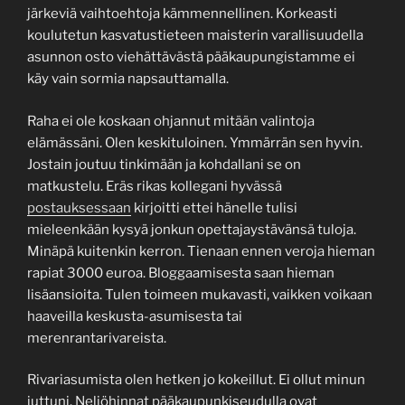
järkeviä vaihtoehtoja kämmennellinen. Korkeasti
koulutetun kasvatustieteen maisterin varallisuudella
asunnon osto viehättävästä pääkaupungistamme ei
käy vain sormia napsauttamalla.
Raha ei ole koskaan ohjannut mitään valintoja
elämässäni. Olen keskituloinen. Ymmärrän sen hyvin.
Jostain joutuu tinkimään ja kohdallani se on
matkustelu. Eräs rikas kollegani hyvässä
postauksessaan
kirjoitti ettei hänelle tulisi
mieleenkään kysyä jonkun opettajaystävänsä tuloja.
Minäpä kuitenkin kerron. Tienaan ennen veroja hieman
rapiat 3000 euroa. Bloggaamisesta saan hieman
lisäansioita. Tulen toimeen mukavasti, vaikken voikaan
haaveilla keskusta-asumisesta tai
merenrantarivareista.
Rivariasumista olen hetken jo kokeillut. Ei ollut minun
juttuni. Neliöhinnat pääkaupunkiseudulla ovat