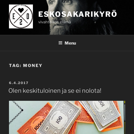
Skip
to
ESKOSAKARIKYRÖ
content
vivahteikas elämä
Menu
TAG:
MONEY
POSTED
6.4.2017
ON
Olen keskituloinen ja se ei nolota!