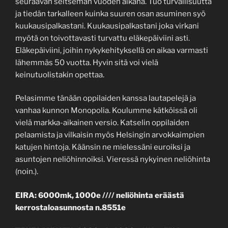
seuraavan seitsemän vuoden aikana. Tuo turvallisuutta
ja tiedän tarkalleen kuinka suuren osan asuminen syö
kuukausipalkastani. Kuukausipalkastani joka virkani
myötä on toivottavasti turvattu eläkepäiviini asti.
Eläkepäiviini, joihin nykykehityksellä on aikaa varmasti
lähemmäs 50 vuotta. Hyvin sitä voi vielä
keinutuolistakin opettaa.
Pelasimme tänään oppilaiden kanssa lautapelejä ja
vanhaa kunnon Monopolia. Koulumme kätköissä oli
vielä markka-aikainen versio. Katselin oppilaiden
pelaamista ja vilkaisin myös Helsingin arvokkaimpien
katujen hintoja. Käänsin ne mielessäni euroiksi ja
asuntojen neliöhinnoiksi. Vieressä nykyinen neliöhinta
(noin.).
EIRA: 6000mk, 1000e //// neliöhinta eräästä
kerrostaloasunnosta n.8551e