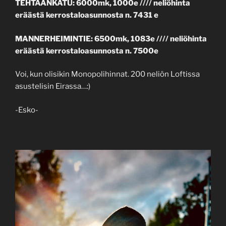
TEHTAANKATU: 6000mk, 1000e //// neliöhinta
eräästä kerrostaloasunnosta n. 7431 e
MANNERHEIMINTIE: 6500mk, 1083e //// neliöhinta
eräästä kerrostaloasunnosta n. 7500e
Voi, kun olisikin Monopolihinnat. 200 neliön Loftissa
asustelisin Eirassa…:)
-Esko-