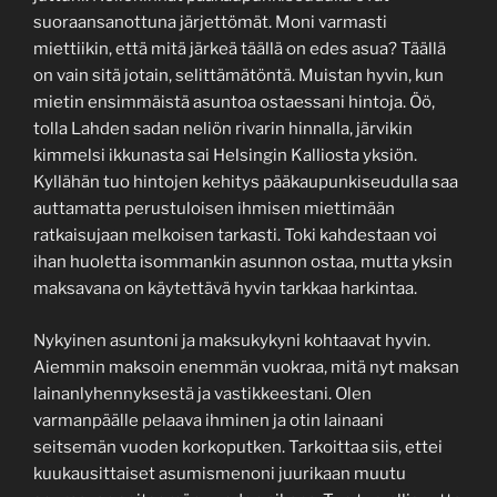
suoraansanottuna järjettömät. Moni varmasti
miettiikin, että mitä järkeä täällä on edes asua? Täällä
on vain sitä jotain, selittämätöntä. Muistan hyvin, kun
mietin ensimmäistä asuntoa ostaessani hintoja. Öö,
tolla Lahden sadan neliön rivarin hinnalla, järvikin
kimmelsi ikkunasta sai Helsingin Kalliosta yksiön.
Kyllähän tuo hintojen kehitys pääkaupunkiseudulla saa
auttamatta perustuloisen ihmisen miettimään
ratkaisujaan melkoisen tarkasti. Toki kahdestaan voi
ihan huoletta isommankin asunnon ostaa, mutta yksin
maksavana on käytettävä hyvin tarkkaa harkintaa.
Nykyinen asuntoni ja maksukykyni kohtaavat hyvin.
Aiemmin maksoin enemmän vuokraa, mitä nyt maksan
lainanlyhennyksestä ja vastikkeestani. Olen
varmanpäälle pelaava ihminen ja otin lainaani
seitsemän vuoden korkoputken. Tarkoittaa siis, ettei
kuukausittaiset asumismenoni juurikaan muutu