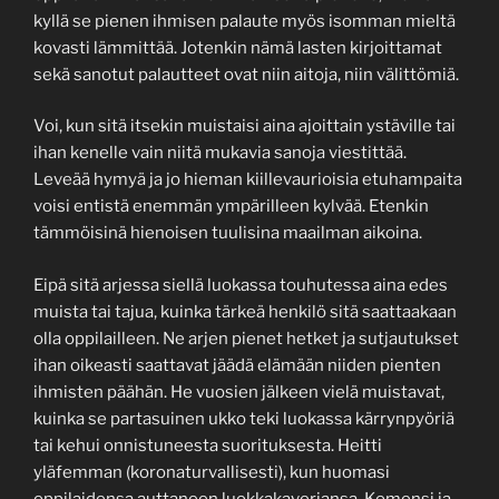
kyllä se pienen ihmisen palaute myös isomman mieltä
kovasti lämmittää. Jotenkin nämä lasten kirjoittamat
sekä sanotut palautteet ovat niin aitoja, niin välittömiä.
Voi, kun sitä itsekin muistaisi aina ajoittain ystäville tai
ihan kenelle vain niitä mukavia sanoja viestittää.
Leveää hymyä ja jo hieman kiillevaurioisia etuhampaita
voisi entistä enemmän ympärilleen kylvää. Etenkin
tämmöisinä hienoisen tuulisina maailman aikoina.
Eipä sitä arjessa siellä luokassa touhutessa aina edes
muista tai tajua, kuinka tärkeä henkilö sitä saattaakaan
olla oppilailleen. Ne arjen pienet hetket ja sutjautukset
ihan oikeasti saattavat jäädä elämään niiden pienten
ihmisten päähän. He vuosien jälkeen vielä muistavat,
kuinka se partasuinen ukko teki luokassa kärrynpyöriä
tai kehui onnistuneesta suorituksesta. Heitti
yläfemman (koronaturvallisesti), kun huomasi
oppilaidensa auttaneen luokkakaveriansa. Komensi ja