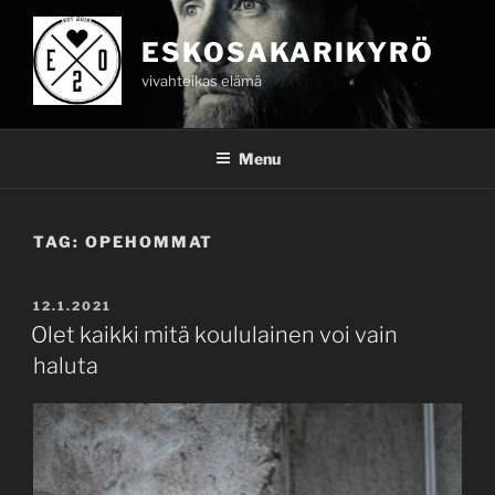
Skip
to
ESKOSAKARIKYRÖ
content
vivahteikas elämä
Menu
TAG:
OPEHOMMAT
POSTED
12.1.2021
ON
Olet kaikki mitä koululainen voi vain
haluta