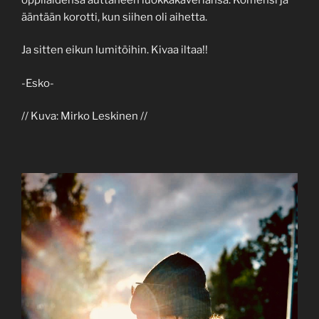
ääntään korotti, kun siihen oli aihetta.
Ja sitten eikun lumitöihin. Kivaa iltaa!!
-Esko-
// Kuva: Mirko Leskinen //