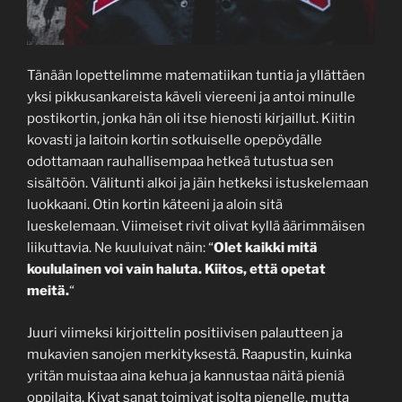
Tänään lopettelimme matematiikan tuntia ja yllättäen
yksi pikkusankareista käveli viereeni ja antoi minulle
postikortin, jonka hän oli itse hienosti kirjaillut. Kiitin
kovasti ja laitoin kortin sotkuiselle opepöydälle
odottamaan rauhallisempaa hetkeä tutustua sen
sisältöön. Välitunti alkoi ja jäin hetkeksi istuskelemaan
luokkaani. Otin kortin käteeni ja aloin sitä
lueskelemaan. Viimeiset rivit olivat kyllä äärimmäisen
liikuttavia. Ne kuuluivat näin: “
Olet kaikki mitä
koululainen voi vain haluta. Kiitos, että opetat
meitä.
“
Juuri viimeksi kirjoittelin positiivisen palautteen ja
mukavien sanojen merkityksestä. Raapustin, kuinka
yritän muistaa aina kehua ja kannustaa näitä pieniä
oppilaita. Kivat sanat toimivat isolta pienelle, mutta