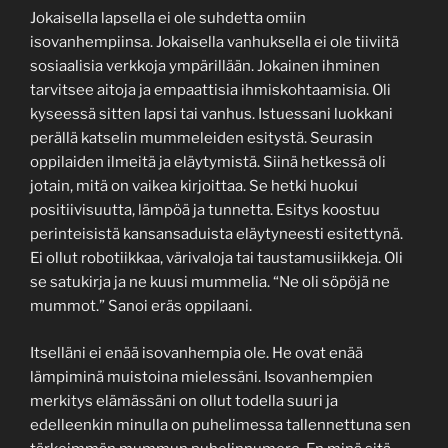
Jokaisella lapsella ei ole suhdetta omiin
isovanhempiinsa. Jokaisella vanhuksella ei ole tiiviitä
sosiaalisia verkkoja ympärillään. Jokainen ihminen
tarvitsee aitoja ja empaattisia ihmiskohtaamisia. Oli
kyseessä sitten lapsi tai vanhus. Istuessani luokkani
perällä katselin mummeleiden esitystä. Seurasin
oppilaiden ilmeitä ja eläytymistä. Siinä hetkessä oli
jotain, mitä on vaikea kirjoittaa. Se hetki huokui
positiivisuutta, lämpöä ja tunnetta. Esitys koostuu
perinteisistä kansansaduista eläytyneesti esitettynä.
Ei ollut robotiikkaa, värivaloja tai taustamusiikkeja. Oli
se satukirja ja ne kuusi mummelia. “Ne oli söpöjä ne
mummot.” Sanoi eräs oppilaani.
Itselläni ei enää isovanhempia ole. He ovat enää
lämpiminä muistoina mielessäni. Isovanhempien
merkitys elämässäni on ollut todella suuri ja
edelleenkin minulla on puhelimessa tallennettuna sen