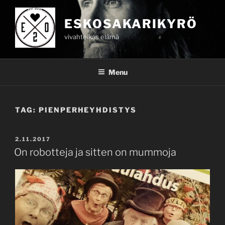
Skip
to
ESKOSAKARIKYRÖ
content
vivahteikas elämä
Menu
TAG:
PIENPERHEYHDISTYS
POSTED
2.11.2017
ON
On robotteja ja sitten on mummoja