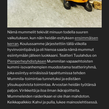
Nämä mummelit tekivät minuun todella suuren
vaikutuksen, kun näin heidän esityksen
ensimmäisen
kerran
. Koulussamme järjestettiin tällä viikolla
hyvinvointipäivä ja oli hienoa saada nämä mummut
esiintymään jälleen luokkaani. Teatteri Tuulahdus on
Pienperheyhdistyksen
Mummilan vapaaehtoisten
kummi-isovanhempien muodostama teatteriryhmä,
joka esiintyy erinäisissä tapahtumissa tehden
Mummila-toimintaa tunnetuksi ja edistäen
ylisukupolvista toimintaa. Arvostan heidän työtänsä
paljon. Virikkeitä ja iloa ilman ikärajoitteita.
Mummeleiden raiderikaan ei ole ihan mahdoton.
Keikkapalkkio: Kahvi ja pulla, lukee mainoslehtisessä.