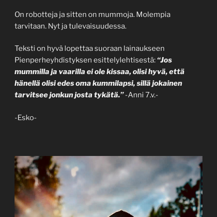
On robotteja ja sitten on mummoja. Molempia
tarvitaan. Nyt ja tulevaisuudessa.
Teksti on hyvä lopettaa suoraan lainaukseen
Pienperheyhdistyksen esittelylehtisestä:
“Jos
mummilla ja vaarilla ei ole kissaa, olisi hyvä, että
hänellä olisi edes oma kummilapsi, sillä jokainen
tarvitsee jonkun josta tykätä.”
-Anni 7.v.-
-Esko-