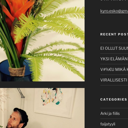
kyro.esko@gma
RECENT POS
EI OLLUT SU
YKSI ELÄMÄNI
V#%€U MIKÄ 
VIRALLISESTI
CATEGORIES
Arki ja fiilis
faijatyyli