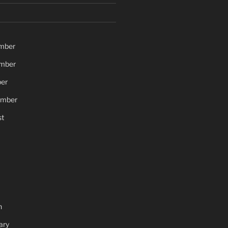
mber
mber
er
ember
t
h
ary