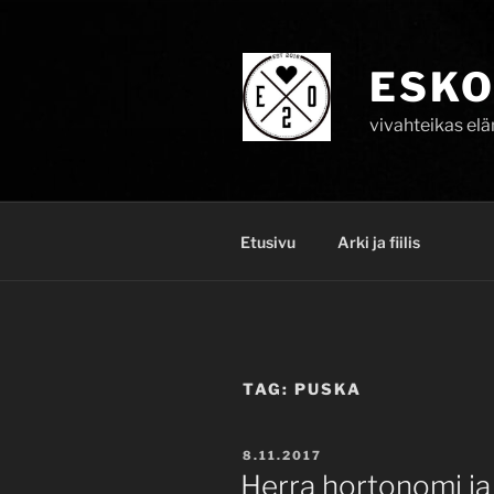
Skip
to
content
ESKO
vivahteikas el
Etusivu
Arki ja fiilis
TAG:
PUSKA
POSTED
8.11.2017
ON
Herra hortonomi ja