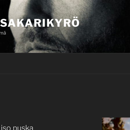
SAKARIKYRÖ
ämä
 iso puska