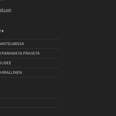
il.com
TS
UNNITELMISSA
 PARHAISTA PÄIVISTÄ
KLISEE
 VIRALLINEN