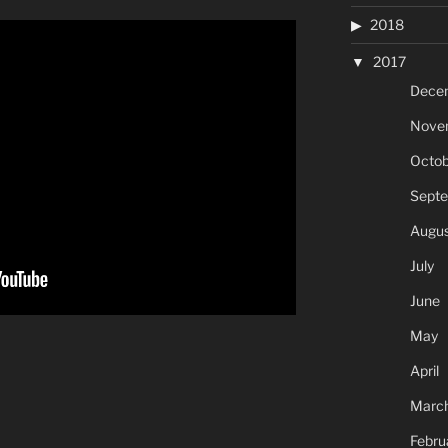
2018
2017
Dece
Nove
Octob
Sept
Augus
July
June
May
April
Marc
Febru