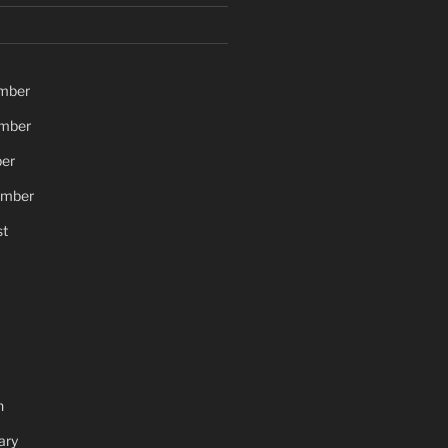
mber
mber
er
ember
t
h
ary