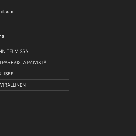
il.com
TS
UNNITELMISSA
 PARHAISTA PÄIVISTÄ
KLISEE
 VIRALLINEN