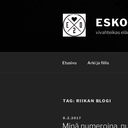
Skip
to
content
ESKO
vivahteikas el
Etusivu
Arki ja fiilis
TAG:
RIIKAN BLOGI
POSTED
8.2.2017
ON
Minä numeroina, n