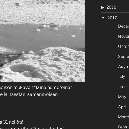
2018
2017
Dece
Nove
Octob
Sept
Augus
July
June
isen mukavan “Minä numeroina”-
tella itsestäni samanmoisen.
May
April
Marc
 31 neliötä
Febru
 espressoa (heräämistarkoitus)