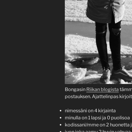
Bongasin
Riikan blogista
tämmö
postauksen. Ajattelinpas kirjoi
nimessäni on 4 kirjainta
minulla on 1 lapsi ja 0 puolisoa
kodissani/mme on 2 huonetta ja
juon joka aamu 2 hyvin vahvaa