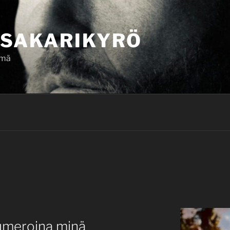
SAKARIKYRÖ
ämä
umeroina minä