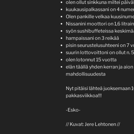
olen ollut sinkkuna miltei päiv
kuukausipalkassani on 4 nume
Olen pankille velkaa kuusinu
Nissanini moottori on 1,6 litrai
syön sushibuffeteissa keskimäär
hampaissani on 3 reikää
pisin seurustelusuhteeni on 7 
suurin lottovoittoni on ollut n. 
olen lotonnut 15 vuotta
elän täällä yhden kerran ja aion 
mahdollisuudesta
Nyt pitäisi lähteä juoksemaan 1
pakkasviikkoa!!!
-Esko-
// Kuvat: Jere Lehtonen //