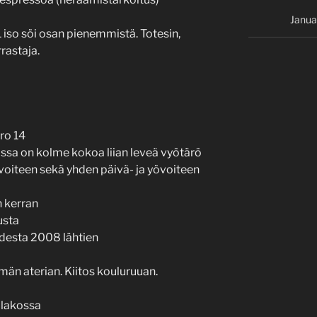
Janua
1 iso söi osan pienemmistä. Totesin,
rastaja.
ero 14
lissa on kolme kokoa liian leveä vyötärö
iteen sekä yhden päivä- ja yövoiteen
n kerran
usta
odesta 2008 lähtien
män aterian. Kiitos kouluruuan.
ilakossa