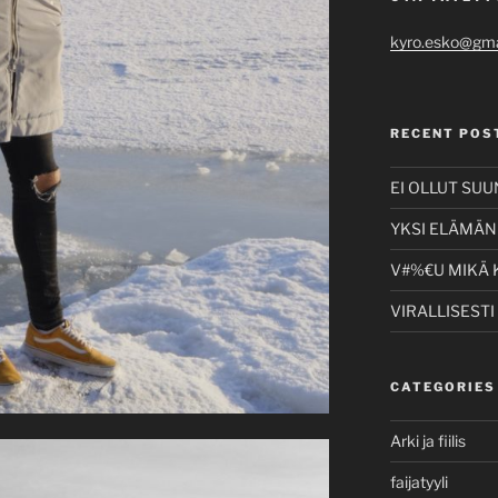
kyro.esko@gma
RECENT POS
EI OLLUT SU
YKSI ELÄMÄNI
V#%€U MIKÄ 
VIRALLISESTI
CATEGORIES
Arki ja fiilis
faijatyyli