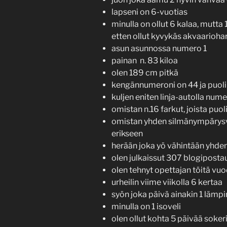
lapseni on 6-vuotias
minulla on ollut 6 kalaa, mutta 
etten ollut kyvykäs akvaariohar
asun asunnossa numero 1
painan n. 83 kiloa
olen 189 cm pitkä
kengännumeroni on 44 ja puoli
kuljen eniten linja-autolla num
omistan n.16 farkut, joista puo
omistan yhden silmänympärysvo
erikseen
herään joka yö vähintään yhde
olen julkaissut 307 blogiposta
olen tehnyt opettajan töitä vu
urheilin viime viikolla 6 kertaa
syön joka päivä ainakin 1 lämpi
minulla on 1 isoveli
olen ollut kohta 5 päivää soker