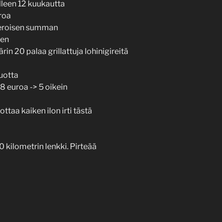
älleen 12 kuukautta
roa
meroisen summan
nen
in 20 palaa grillattuja lohinigireitä
vuotta
58 euroa -> 5 oikein
ottaa kaiken ilon irti tästä
0 kilometrin lenkki. Pirteää