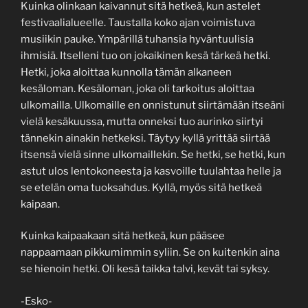
Kuinka olinkaan kaivannut sitä hetkeä, kun astelet
festivaalialueelle. Taustalla koko ajan voimistuva
musiikin pauke. Ympärillä tuhansia hyväntuulisia
ihmisiä. Itselleni tuo on jokaikinen kesä tärkeä hetki.
Hetki, joka aloittaa kunnolla tämän alkaneen
kesäloman. Kesäloman, joka oli tarkoitus aloittaa
ulkomailla. Ulkomaille en onnistunut siirtämään itseäni
vielä kesäkuussa, mutta onneksi tuo aurinko siirtyi
tännekin ainakin hetkeksi. Täytyy kyllä yrittää siirtää
itsensä vielä sinne ulkomaillekin. Se hetki, se hetki, kun
astut ulos lentokoneesta ja kasvoille tuulahtaa helle ja
se etelän oma tuoksahdus. Kyllä, myös sitä hetkeä
kaipaan.
Kuinka kaipaakaan sitä hetkeä, kun pääsee
nappaamaan pikkumimmin syliin. Se on kuitenkin aina
se hienoin hetki. Oli kesä taikka talvi, kevät tai syksy.
-Esko-