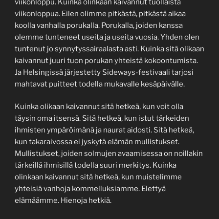
viikonloppu. Kuinka olinkaan kaivannut tuollaista
viikonloppua. Eilen olimme pitkästä, pitkästä aikaa
koolla vanhalla porukalla. Porukalla, joiden kanssa
olemme tunteneet useita ja useita vuosia. Yhden olen
tuntenut jo synnytyssairaalasta asti. Kuinka sitä olikaan
kaivannut juuri tuon porukan yhteistä kokoontumista.
Ja Helsingissä järjestetty Sideways-festivaali tarjosi
mahtavat puitteet todella mukavalle kesäpäivälle.
Kuinka olikaan kaivannut sitä hetkeä, kun voit olla
täysin oma itsensä. Sitä hetkeä, kun istut tärkeiden
ihmisten ympäröimänä ja naurat aidosti. Sitä hetkeä,
kun takaraivossa ei jyskytä elämän mullistukset.
Mullistukset, joiden solmujen avaamisessa on noillakin
tärkeillä ihmisillä todella suuri merkitys. Kuinka
olinkaan kaivannut sitä hetkeä, kun muistelimme
yhteisiä vanhoja kommelluksiamme. Elettyä
elämäämme. Hienoja hetkiä.