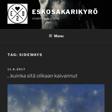
Skip
to
ESKOSAKARIKYRÖ
content
vivahteikas elämä
Menu
TAG:
SIDEWAYS
POSTED
11.6.2017
ON
…kuinka sitä olikaan kaivannut