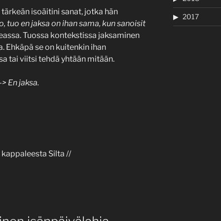
tärkeän isoäitini sanat, jotka hän
2017
, tuo en jaksa on ihan sama, kun sanoisit
eassa. Tuossa kontekstissa jaksaminen
a. Ehkäpä se on kuitenkin ihan
a tai viitsi tehdä yhtään mitään.
-> En jaksa.
kappaleesta Silta //