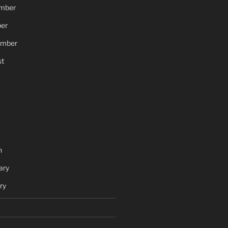
mber
er
ember
t
h
ary
ry