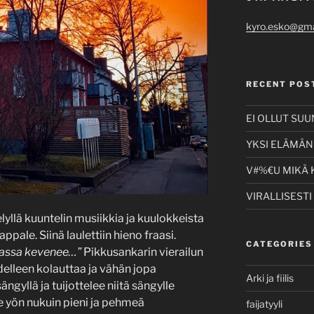
kyro.esko@gma
RECENT POS
EI OLLUT SU
YKSI ELÄMÄNI
V#%€U MIKÄ 
VIRALLISESTI
lyllä kuuntelin musiikkia ja kuulokkeista
ppale. Siinä laulettiin hieno fraasi.
CATEGORIES
ajassa kevenee…”
Pikkusankarin vierailun
 edelleen kolauttaa ja vähän jopa
Arki ja fiilis
ängyllä ja tuijottelee niitä sängylle
e yön nukuin pieni ja pehmeä
faijatyyli