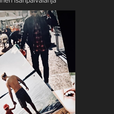
inen isänpäivälahja