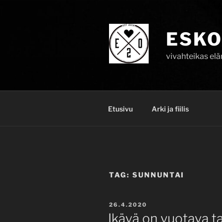
Skip
to
content
ESKO
vivahteikas el
Etusivu
Arki ja fiilis
TAG:
SUNNUNTAI
POSTED
26.4.2020
ON
Ikävä on vuotava ta