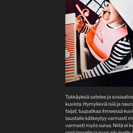
Tykkäyksiä satelee ja sosiaali
kuvista. Hymyileviä isiä ja naur
faijat, tuupatkaa ihmeessä kuvia
taustalle kätkeytyy varmasti mit
varmasti myös surua. Niitä ei ke
onni lapselle ja isyys aikuiselle