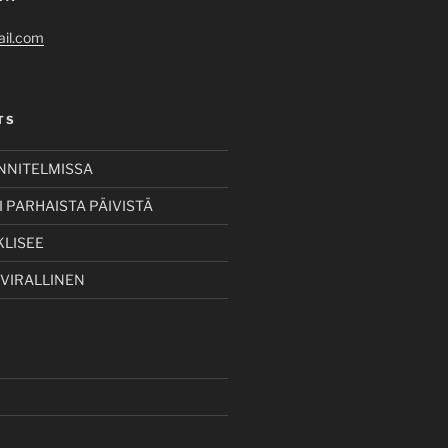
il.com
TS
UNNITELMISSA
 PARHAISTA PÄIVISTÄ
KLISEE
 VIRALLINEN