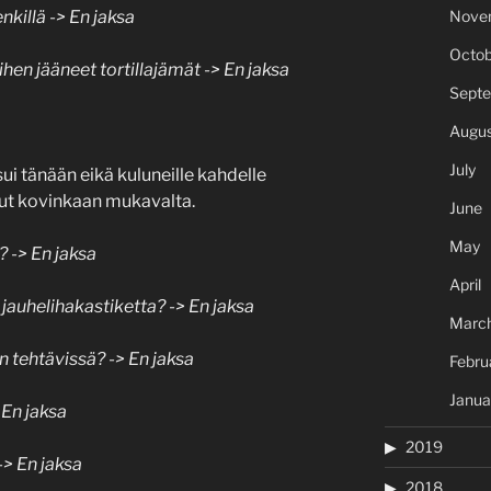
nkillä -> En jaksa
Nove
Octob
iihen jääneet tortillajämät -> En jaksa
Sept
Augus
July
ui tänään eikä kuluneille kahdelle
anut kovinkaan mukavalta.
June
May
? -> En jaksa
April
 jauhelihakastiketta? -> En jaksa
Marc
n tehtävissä? -> En jaksa
Febru
Janua
 En jaksa
2019
-> En jaksa
2018