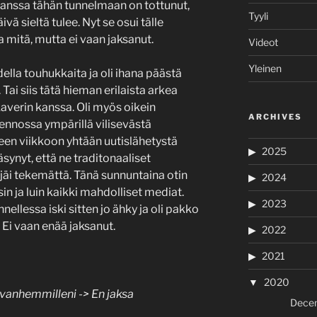
kanssa tähän tunnelmaan on tottunut,
Tyyli
ä sieltä tulee. Nyt se osui tälle
ja mitä, mutta ei vaan jaksanut.
Videot
Yleinen
della touhukkaita ja oli ihana päästä
Tai siis tätä hieman erilaista arkea
verin kanssa. Oli myös oikein
ARCHIVES
mennossa ympärillä vilisevästä
teen viikkoon yhtään uutislähetystä
2025
 väsynyt, että ne traditonaaliset
 jäi tekemättä. Tänä sunnuntaina otin
2024
in ja luin kaikki mahdolliset mediat.
2023
ellessa iski sitten jo ähky ja oli pakko
 Ei vaan enää jaksanut.
2022
2021
2020
u vanhemmilleni -> En jaksa
Dece