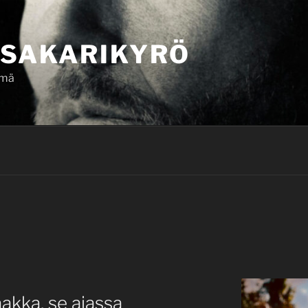
SAKARIKYRÖ
ämä
akka, se ajassa