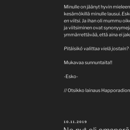
Minulle on jäänyt hyvin mieleen 
kesämökillä minulle lausui.
Esko
en viitsi.
Ja ihan oli mummu oik
ja viitsiminen ovat synonyymej
ymmärrettävää, että aina ei jaks
Pitäisikö valittaa vielä jostain? 
Mukavaa sunnuntaita!!
-Esko-
// Otsikko lainaus Happoradion 
POSTED
10.11.2019
ON