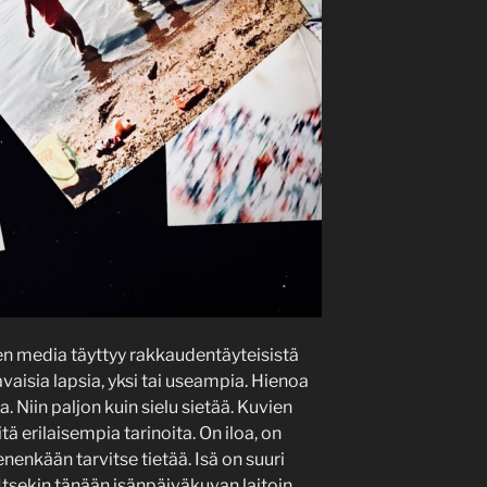
nen media täyttyy rakkaudentäyteisistä
avaisia lapsia, yksi tai useampia. Hienoa
. Niin paljon kuin sielu sietää. Kuvien
ä erilaisempia tarinoita. On iloa, on
nenkään tarvitse tietää. Isä on suuri
. Itsekin tänään isänpäiväkuvan laitoin,