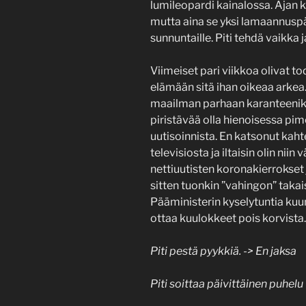
lumileopardi kainalossa. Ajan 
mutta aina se yksi lamaannuspäiv
sunnuntaille. Piti tehdä vaikka 
Viimeiset pari viikkoa olivat to
elämään sitä ihan oikeaa arkea. 
maailman parhaan karanteenika
piristävää olla hienoisessa pi
uutisoinnista. En katsonut kah
televisiosta ja iltaisin olin niin
nettiuutisten koronakierrokset
sitten tuonkin ”vahingon” takais
Pääministerin kyselytuntia kuunn
ottaa kuulokkeet pois korvista.
Piti pestä pyykkiä. -> En jaksa
Piti soittaa päivittäinen puhel