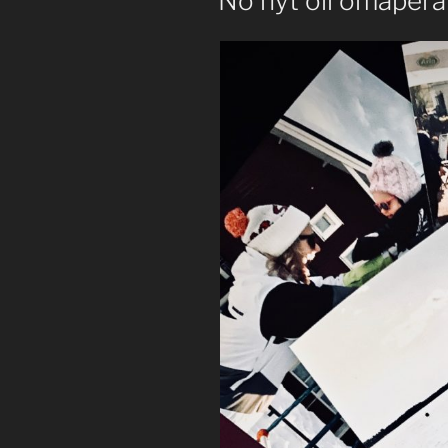
No nyt oli omaperä