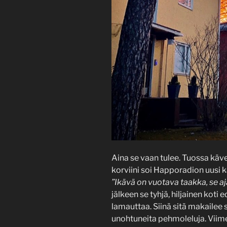
Aina se vaan tulee. Tuossa käve
korviini soi Happoradion uusi ka
”Ikävä on vuotava taakka, se 
jälkeen se tyhjä, hiljainen koti
lamauttaa. Siinä sitä makailee s
unohtuneita pehmoleluja. Viim