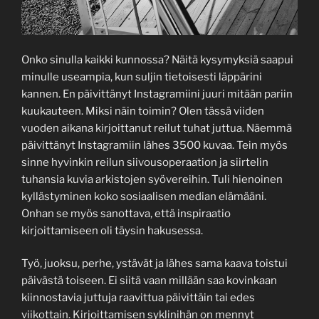
Onko sinulla kaikki kunnossa? Näitä kysymyksiä saapui
minulle useampia, kun suljin tietoisesti läppärini
kannen. En päivittänyt Instagramiini juuri mitään pariin
kuukauteen. Miksi näin toimin? Olen tässä viiden
vuoden aikana kirjoittanut reilut tuhat juttua. Näemmä
päivittänyt Instagramiin lähes 3500 kuvaa. Tein myös
sinne hyvinkin reilun siivousoperaation ja siirtelin
tuhansia kuvia arkistojen syövereihin. Tuli hienoinen
kyllästyminen koko sosiaalisen median elämääni.
Onhan se myös sanottava, että inspiraatio
kirjoittamiseen oli täysin hakusessa.
Työ, juoksu, perhe, ystävät ja lähes sama kaava toistui
päivästä toiseen. Ei siitä vaan millään saa kovinkaan
kiinnostavia juttuja raavittua päivittäin tai edes
viikottain. Kirjoittamisen syklinihän on mennyt