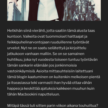
Hetkihän siinä vierähti, jotta saatiin tämä alusta taas
kuntoon. Vaikeita ovat tuommoiset haittaajat ja
feikkipuhelinarvontojaan ruuduillenne työntävät
urvelot. Nyt ne on saatu selätettyä ja kirjoittelu
jatkukoon vanhaan malliin. Se on se samainen
huhtikuu, joka nyt vuodesta toiseen tuntuu työntävän
tämän sankarin elämään jos jonkinmoisia
vastoinkäymisiä. Asioita mittasuhteisiin laitettuani
tämä blogin kaatuminen on kuitenkin melkoisen pientä
ja itseasiassa teki varmasti ihan hyvää ottaa vähän
happea ja keskittää ajatuksia kaikkeen muuhun kuin
tähän Macbookini naputteluun.
Mitäpä tässä tuli sitten parin viikon aikana touhuiltua?