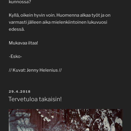
kunnossa?
Kyllä, oikein hyvin voin. Huomenna alkaa työt ja on
varmasti jälleen aika mielenkiintoinen lukuvuosi
edessä.
Mukavaa iltaa!
-Esko-
// Kuvat: Jenny Helenius //
POSTED
29.4.2018
ON
Tervetuloa takaisin!