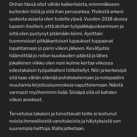
Onhan tässä ollut vähän kaikenlaista, enimmäkseen
kuitenkin töitä ja sitä ihan perusarkea. Yhdestä arkeni
uudesta asiasta olen todella ylpeä. Vuoden 2018 alussa
lupasin itselleni, että aloitan työpaikkajuoksemisen ja
siitä olen pystynyt pitämään kiinni. Ajoittain
tuommoiset pitkäkantoiset lupaukset tuppaavat
lopahtamaan jo parin viikon jälkeen. Kevätjuhla
häämöttää jo reilun kuukauden päästä ja lähes
jokaikinen viikko olen noin kolme kertaa viikossa
edestakaisin työpaikalleni hölkötellyt. Niin ja kerkesipä
sitä taas vähän elämää pohdiskelemaan ja notepadiini
muutamia kirjoitusluonnoksia naputtelemaan. Näistä
varmasti myöhemmin lisää. Siinäpä sitä oli kahden
viikon ainekset.
Tervetuloa takaisin ja toivottavati teille ei koitunut
noista ihmeellisistä varoituksista ja hälytyksistä sen
suurempia haittoja. Illalla jatketaan.