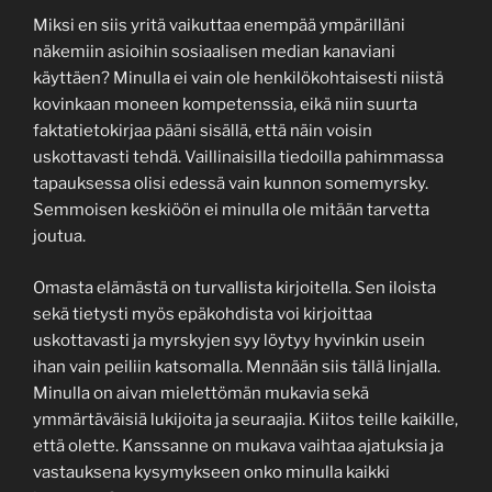
Miksi en siis yritä vaikuttaa enempää ympärilläni
näkemiin asioihin sosiaalisen median kanaviani
käyttäen? Minulla ei vain ole henkilökohtaisesti niistä
kovinkaan moneen kompetenssia, eikä niin suurta
faktatietokirjaa pääni sisällä, että näin voisin
uskottavasti tehdä. Vaillinaisilla tiedoilla pahimmassa
tapauksessa olisi edessä vain kunnon somemyrsky.
Semmoisen keskiöön ei minulla ole mitään tarvetta
joutua.
Omasta elämästä on turvallista kirjoitella. Sen iloista
sekä tietysti myös epäkohdista voi kirjoittaa
uskottavasti ja myrskyjen syy löytyy hyvinkin usein
ihan vain peiliin katsomalla. Mennään siis tällä linjalla.
Minulla on aivan mielettömän mukavia sekä
ymmärtäväisiä lukijoita ja seuraajia. Kiitos teille kaikille,
että olette. Kanssanne on mukava vaihtaa ajatuksia ja
vastauksena kysymykseen onko minulla kaikki