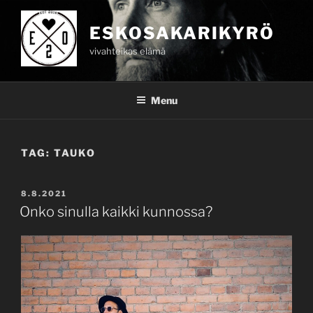
Skip
to
ESKOSAKARIKYRÖ
content
vivahteikas elämä
Menu
TAG:
TAUKO
POSTED
8.8.2021
ON
Onko sinulla kaikki kunnossa?