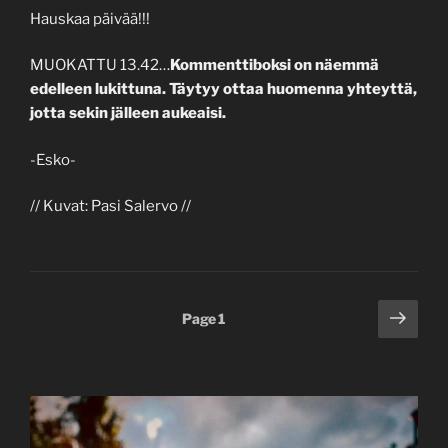
Hauskaa päivää!!!
MUOKATTU 13.42…
Kommenttiboksi on näemmä
edelleen lukittuna. Täytyy ottaa huomenna yhteyttä,
jotta sekin jälleen aukeaisi.
-Esko-
// Kuvat: Pasi Salervo //
Posts
Next
Page
1
page
pagination