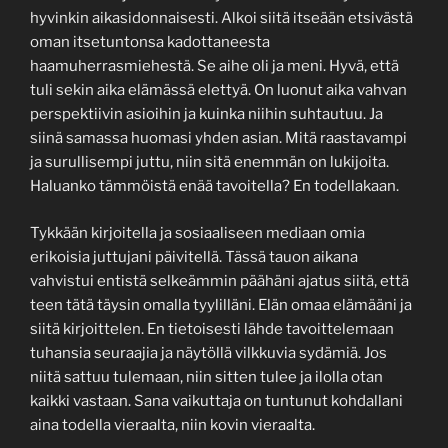
hyvinkin aikasidonnaisesti. Alkoi siitä itseään etsivästä
oman itsetuntonsa kadottaneesta
haamuherrasmiehestä. Se aihe oli ja meni. Hyvä, että
tuli sekin aika elämässä elettyä. On luonut aika vahvan
perspektiivin asioihin ja kuinka niihin suhtautuu. Ja
siinä samassa huomasi yhden asian. Mitä raastavampi
ja surullisempi juttu, niin sitä enemmän on lukijoita.
Haluanko tämmöistä enää tavoitella? En todellakaan.
Tykkään kirjoitella ja sosiaaliseen mediaan omia
erikoisia juttujani päivitellä. Tässä tauon aikana
vahvistui entistä selkeämmin päähäni ajatus siitä, että
teen tätä täysin omalla tyylilläni. Elän omaa elämääni ja
siitä kirjoittelen. En tietoisesti lähde tavoittelemaan
tuhansia seuraajia ja näytöllä vilkkuvia sydämiä. Jos
niitä sattuu tulemaan, niin sitten tulee ja ilolla otan
kaikki vastaan. Sana vaikuttaja on tuntunut kohdallani
aina todella vieraalta, niin kovin vieraalta.