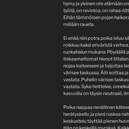
hymy ja yleinen ote elämään on 
työtä, on ravintoa, on rahaa rii
Eihän tämmöisen pojan haikar
millään raueta.
Ei enää niin potra poika istuu 
roikkuu kaksi eriväristä verho
ruokahalun mukana. Pöydällä pin
tiskaamattomat hienot Iittalan 
nojaa kaiteeseen ja tuijottaa la
värisee taskussa. Äiti soittaa ja 
vastata. Puhelin värisee taskuss
vastata. Syke heittelee, onneks
kasvoilla on täysin neutraali, i
Poika nappaa nenäliinan käteen
herätyskello ja pieni ruskea na
keskustelu täyttää pienen huo
Hän on keskellä myrskyä. Kaikk