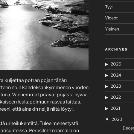
Tyyli
Videot
Yleinen
ARCHIVES
2025
2024
ra kuljettaa potran pojan tähän
2023
otteen noin kahdeksankymmenen vuoden
ttuna. Vanhemmat pitävät pojasta hyvää
2022
okaiseen leukapoimuun rasvaa laittaa.
2021
ni, että ainakin neljä niitä löytyi.
2020
tä urheilukentiltä. Tulee menestystä
Dece
arisuhteissa. Perusilme naamalla on