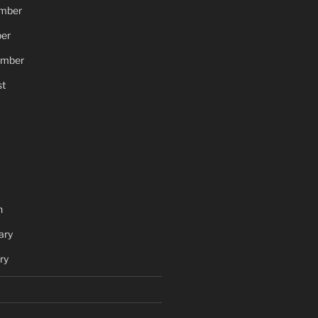
mber
er
ember
t
h
ary
ry