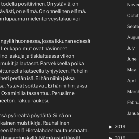
todella positiivinen. On ystäviä, on
Nove
ttävästi, on elämä. On onnellinen elämä.
Octob
an lupaama mielenterveystakuu voi
Sept
Augus
sängyllä huoneessa, jossa ikkunan edessä
July
a. Leukapoimut ovat hävinneet
o laskuja ja tiskialtaassa viikon
June
mukit ja lautaset. Parvekkeella poika
May
sittuneella katseella tyhjyyteen. Puhelin
heti perään isä. Ei hän niihin jaksa
April
a. Ystävät soittavat. Ei hän niihin jaksa
Marc
i Oxaminilla tasaantuu. Perusilme
lmeetön. Takuu raukesi.
Febru
Janua
sä pyöreältä pöydältä. Siinä on
hkainen muistikirja. Rauhallinen
2019
neen lähellä Hietalahden hautausmaata.
i tasaantuu kyllä. Nämä asiat jäävät
2018