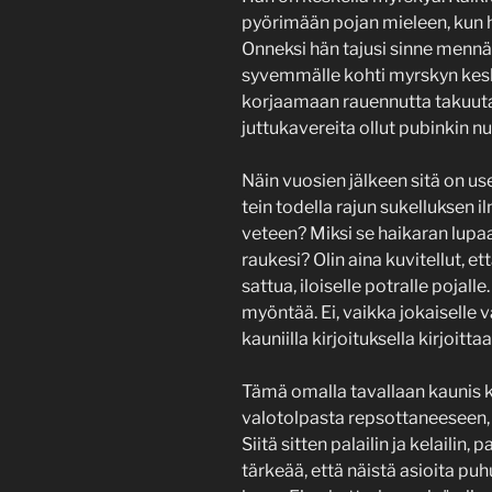
pyörimään pojan mieleen, kun h
Onneksi hän tajusi sinne mennä
syvemmälle kohti myrskyn keski
korjaamaan rauennutta takuuta v
juttukavereita ollut pubinkin 
Näin vuosien jälkeen sitä on use
tein todella rajun sukelluksen 
veteen? Miksi se haikaran lupa
raukesi? Olin aina kuvitellut, et
sattua, iloiselle potralle pojall
myöntää. Ei, vaikka jokaiselle
kauniilla kirjoituksella kirjoittaa
Tämä omalla tavallaan kaunis k
valotolpasta repsottaneeseen, 
Siitä sitten palailin ja kelailin, p
tärkeää, että näistä asioita puh