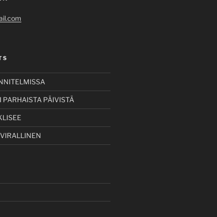
il.com
TS
UNNITELMISSA
 PARHAISTA PÄIVISTÄ
KLISEE
 VIRALLINEN