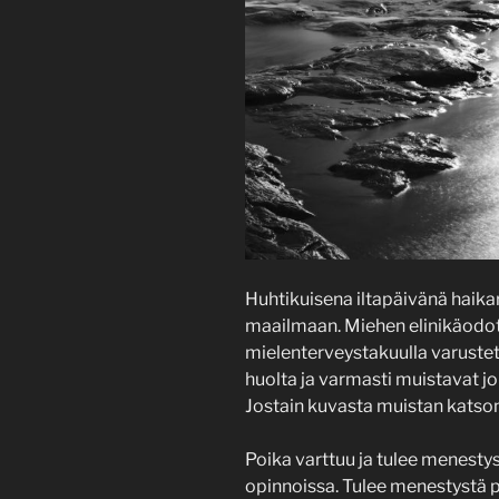
Huhtikuisena iltapäivänä haika
maailmaan. Miehen elinikäod
mielenterveystakuulla varuste
huolta ja varmasti muistavat j
Jostain kuvasta muistan katsonee
Poika varttuu ja tulee menestys
opinnoissa. Tulee menestystä p