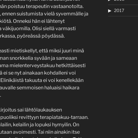
än poistuu terapeutin vastaanotolta.
2017
, ennen suistumista vielä syvemmälle ja
ötä. Onneksi hän ei lähtenyt
äkijuomilla. Olisi siellä varmasti
nurkassa, pyöreässä pöydässä.
asti mietiskellyt, että miksi juuri minä
ilman snorkkelia syvään ja sameaan
ama mielenterveystakuu hetkittäisesti
tä ei se nyt ainakaan kohdalleni voi
e. Elinikäistä takuuta ei voi kenellekään
 vauvalle semmoisen haluaisi haikara
.
irjoitus sai lähtölaukauksen
puoliksi revittyyn terapiatakuu-tarraan.
alailin, kelailin ja lopuksi hymyilin. On
utaan avoimesti. Tai niin ainakin itse