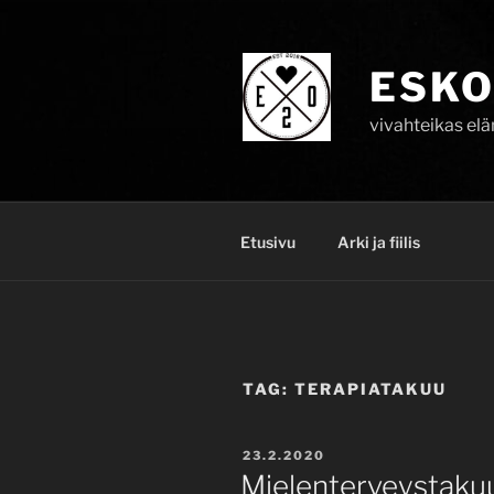
Skip
to
content
ESKO
vivahteikas el
Etusivu
Arki ja fiilis
TAG:
TERAPIATAKUU
POSTED
23.2.2020
ON
Mielenterveystaku