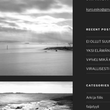
kyro.esko@gma
RECENT POS
EI OLLUT SU
YKSI ELÄMÄNI
V#%€U MIKÄ 
VIRALLISESTI
CATEGORIES
Arki ja fiilis
faijatyyli