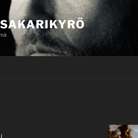
SAKARIKYRÖ
ämä
u