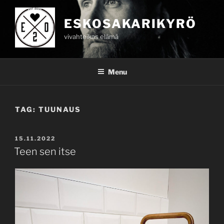
Skip
to
ESKOSAKARIKYRÖ
content
vivahteikas elämä
Menu
TAG:
TUUNAUS
POSTED
15.11.2022
ON
Teen sen itse