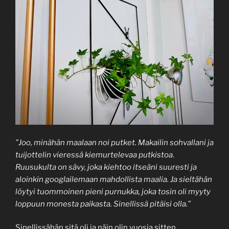
”Joo, minähän maalaan noi putket. Makailin sohvallani ja
tuijottelin vieressä kiemurtelevaa putkistoa.
Ruusukulta on sävy, joka kiehtoo itseäni suuresti ja
aloinkin googlailemaan mahdollista maalia. Ja sieltähän
löytyi tuommoinen pieni purnukka, joka tosin oli myyty
loppuun monesta paikasta. Sinellissä pitäisi olla.”
Sinellissähän sitä oli ja näin olin vuosia sitten