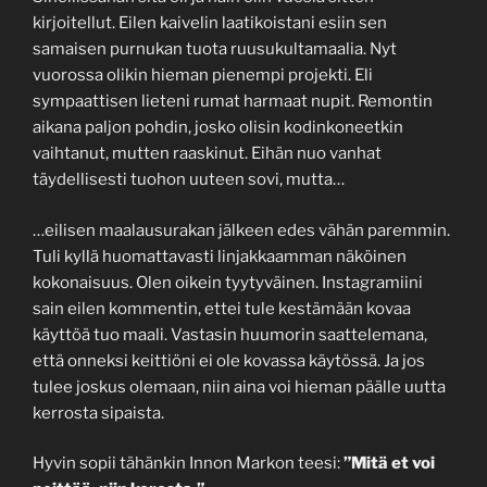
kirjoitellut. Eilen kaivelin laatikoistani esiin sen
samaisen purnukan tuota ruusukultamaalia. Nyt
vuorossa olikin hieman pienempi projekti. Eli
sympaattisen lieteni rumat harmaat nupit. Remontin
aikana paljon pohdin, josko olisin kodinkoneetkin
vaihtanut, mutten raaskinut. Eihän nuo vanhat
täydellisesti tuohon uuteen sovi, mutta…
…eilisen maalausurakan jälkeen edes vähän paremmin.
Tuli kyllä huomattavasti linjakkaamman näköinen
kokonaisuus. Olen oikein tyytyväinen. Instagramiini
sain eilen kommentin, ettei tule kestämään kovaa
käyttöä tuo maali. Vastasin huumorin saattelemana,
että onneksi keittiöni ei ole kovassa käytössä. Ja jos
tulee joskus olemaan, niin aina voi hieman päälle uutta
kerrosta sipaista.
Hyvin sopii tähänkin Innon Markon teesi:
”Mitä et voi