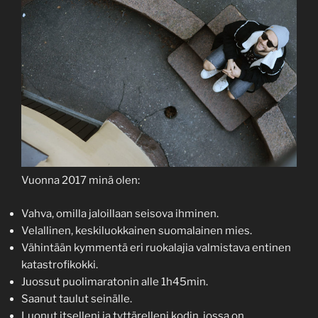
Vuonna 2017 minä olen:
Vahva, omilla jaloillaan seisova ihminen.
Velallinen, keskiluokkainen suomalainen mies.
Vähintään kymmentä eri ruokalajia valmistava entinen
katastrofikokki.
Juossut puolimaratonin alle 1h45min.
Saanut taulut seinälle.
Luonut itselleni ja tyttärelleni kodin, jossa on