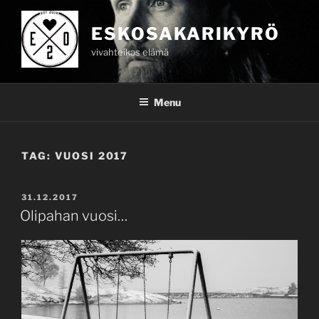
Skip
to
ESKOSAKARIKYRÖ
content
vivahteikas elämä
Menu
TAG:
VUOSI 2017
POSTED
31.12.2017
ON
Olipahan vuosi…