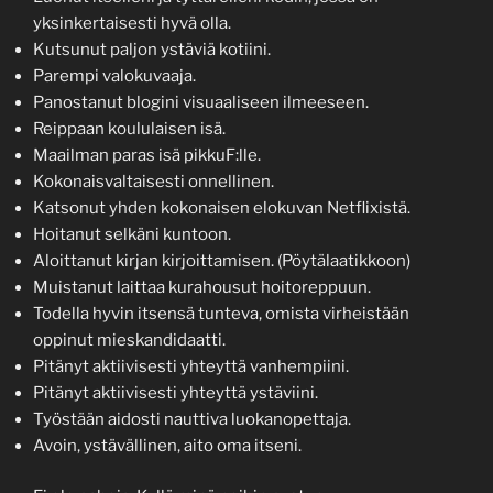
yksinkertaisesti hyvä olla.
Kutsunut paljon ystäviä kotiini.
Parempi valokuvaaja.
Panostanut blogini visuaaliseen ilmeeseen.
Reippaan koululaisen isä.
Maailman paras isä pikkuF:lle.
Kokonaisvaltaisesti onnellinen.
Katsonut yhden kokonaisen elokuvan Netflixistä.
Hoitanut selkäni kuntoon.
Aloittanut kirjan kirjoittamisen. (Pöytälaatikkoon)
Muistanut laittaa kurahousut hoitoreppuun.
Todella hyvin itsensä tunteva, omista virheistään
oppinut mieskandidaatti.
Pitänyt aktiivisesti yhteyttä vanhempiini.
Pitänyt aktiivisesti yhteyttä ystäviini.
Työstään aidosti nauttiva luokanopettaja.
Avoin, ystävällinen, aito oma itseni.