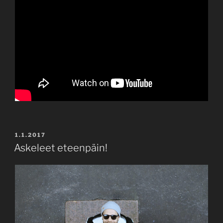
POSTED
1.1.2017
ON
Askeleet eteenpäin!