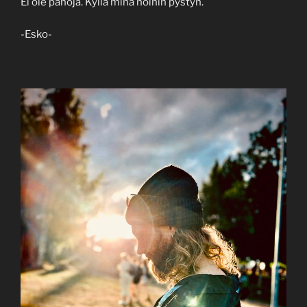
Ei ole pahoja. Kyllä minä noihin pystyn.
-Esko-