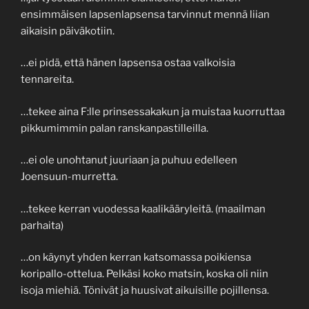
ensimmäisen lapsenlapsensa tarvinnut mennä liian
aikaisin päiväkotiin.
…ei pidä, että hänen lapsensa ostaa valkoisia
tennareita.
…tekee aina F:lle prinsessakakun ja muistaa kuorruttaa
pikkumimmin palan ranskanpastilleilla.
…ei ole unohtanut juuriaan ja puhuu edelleen
Joensuun-murretta.
…tekee kerran vuodessa kaalikääryleitä. (maailman
parhaita)
…on käynyt yhden kerran katsomassa poikiensa
koripallo-ottelua. Pelkäsi koko matsin, koska oli niin
isoja miehiä. Tönivät ja huusivat aikuisille pojillensa.