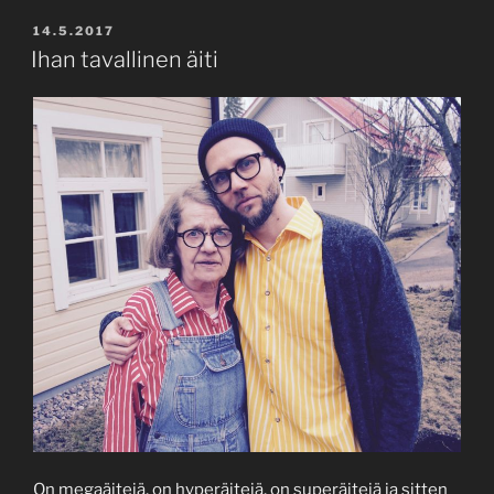
POSTED
14.5.2017
ON
Ihan tavallinen äiti
On megaäitejä, on hyperäitejä, on superäitejä ja sitten