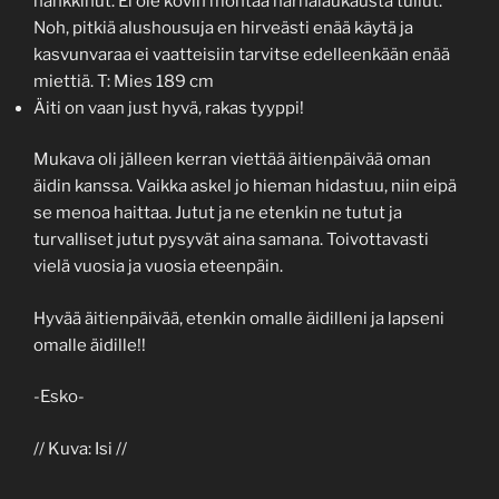
hankkinut. Ei ole kovin montaa harhalaukausta tullut.
Noh, pitkiä alushousuja en hirveästi enää käytä ja
kasvunvaraa ei vaatteisiin tarvitse edelleenkään enää
miettiä. T: Mies 189 cm
Äiti on vaan just hyvä, rakas tyyppi!
Mukava oli jälleen kerran viettää äitienpäivää oman
äidin kanssa. Vaikka askel jo hieman hidastuu, niin eipä
se menoa haittaa. Jutut ja ne etenkin ne tutut ja
turvalliset jutut pysyvät aina samana. Toivottavasti
vielä vuosia ja vuosia eteenpäin.
Hyvää äitienpäivää, etenkin omalle äidilleni ja lapseni
omalle äidille!!
-Esko-
// Kuva: Isi //