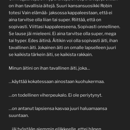
on ihan tavallisia äitejä. Suuri kansansuosikki Robin
totesi Vain elämää- jaksossa kappaleestaan, että ei
aina tarvitse olla liian tai super. Riittää, että on
sopivasti. Viittasi kappaleeseena, Sopivasti onnellinen.
Se lause jäi mieleeni. Ei aina tarvitse olla super, mega
tai hyper. Edes äitinä. Äitikin voi olla sopivasti äiti, ihan
tavallinen äiti. Jokainen äiti on omalle lapselleen juuri
se kaikista tärkein äiti, se kaikista rakkain.
Minun äitini on ihan tavallinen äiti, joka…
…käyttää kokatessaan ainostaan kuohukermaa.
…on todellinen viherpeukalo. Ei ole periytynyt.
…on antanut lapsiensa kasvaa juuri haluamaansa
suuntaan.
…jäi työstään aiemmin eläkkeelle, ettei hänen