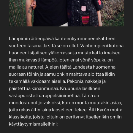
Lämpimin äitienpäivä kahteenkymmeneenkahteen
vuoteen takana. Ja sitä se on ollut. Vanhempieni kotona
huoneeni sijaitsee yläkerrassa ja musta katto imaisee
ihan mukavasti lämpöä, joten ensi yönä yöpuku on
mallia au naturel. Ajelen täältä Lahdesta huomenna
suoraan töihin ja aamu onkin mahtava aloittaa äidin
tekemällä vakioaamiaisella. Pekonia, nakkeja ja
paistettua kananmunaa. Kruununa lasillinen
vastapuristettua appelsiinimehua. Tämä on
muodostunut jo vakioksi, kuten monta muutakin asiaa,
joita rakas äitini aina lapselleen tekee. Äiti Kyrön muita
klassikoita, joista joitain on peritynyt itsellenikin omiin
käyttäytymismalleihini: