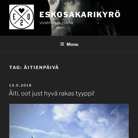
Skip
to
ESKOSAKARIKYRÖ
content
vivahteikas elämä
Menu
TAG:
ÄITIENPÄIVÄ
POSTED
13.5.2018
ON
Äiti, oot just hyvä rakas tyyppi!