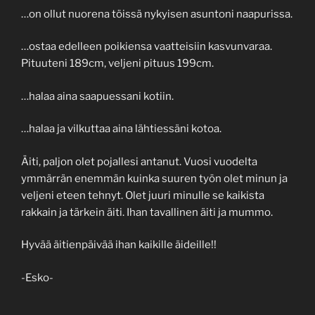
…on ollut nuorena töissä nykyisen asuntoni naapurissa.
…ostaa edelleen poikiensa vaatteisiin kasvunvaraa.
Pituuteni 189cm, veljeni pituus 199cm.
…halaa aina saapuessani kotiin.
…halaa ja vilkuttaa aina lähtiessäni kotoa.
Äiti, paljon olet pojallesi antanut. Vuosi vuodelta
ymmärrän enemmän kuinka suuren työn olet minun ja
veljeni eteen tehnyt. Olet juuri minulle se kaikista
rakkain ja tärkein äiti. Ihan tavallinen äiti ja mummo.
Hyvää äitienpäivää ihan kaikille äideille!!
-Esko-