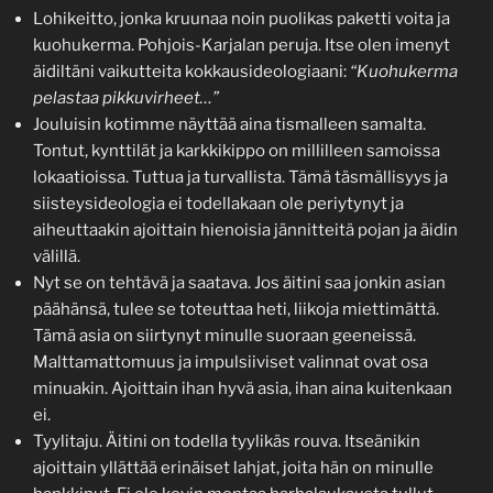
Lohikeitto, jonka kruunaa noin puolikas paketti voita ja
kuohukerma. Pohjois-Karjalan peruja. Itse olen imenyt
äidiltäni vaikutteita kokkausideologiaani:
“Kuohukerma
pelastaa pikkuvirheet…”
Jouluisin kotimme näyttää aina tismalleen samalta.
Tontut, kynttilät ja karkkikippo on millilleen samoissa
lokaatioissa. Tuttua ja turvallista. Tämä täsmällisyys ja
siisteysideologia ei todellakaan ole periytynyt ja
aiheuttaakin ajoittain hienoisia jännitteitä pojan ja äidin
välillä.
Nyt se on tehtävä ja saatava. Jos äitini saa jonkin asian
päähänsä, tulee se toteuttaa heti, liikoja miettimättä.
Tämä asia on siirtynyt minulle suoraan geeneissä.
Malttamattomuus ja impulsiiviset valinnat ovat osa
minuakin. Ajoittain ihan hyvä asia, ihan aina kuitenkaan
ei.
Tyylitaju. Äitini on todella tyylikäs rouva. Itseänikin
ajoittain yllättää erinäiset lahjat, joita hän on minulle