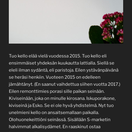
Tuo kello elää vielä vuodessa 2015. Tuo kello eli
ensimmäiset yhdeksän kuukautta lattialla. Siellä se
eleli ilman sydäntä, eli paristoja. Eilen ystävänpäivänä
se heräsi henkiin. Vuoteen 2015 on edelleen
jämähtänyt. (En saanut vaihdettua siihen vuotta 2017.)
Eilen remonttimies porasi sille paikan seinään.
Kiviseinään, joka on minulle kirosana. Iskuporakone,
kiviseinä ja Esko. Se ei ole hyvä yhdistelmä. Nyt tuo
unelmieni kello on ansaitsemallaan paikalla.
Olohuonekeittiöni seinässä. Sisällään S-marketin
halvimmat alkalisydämet. En raaskinut ostaa