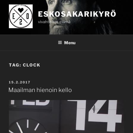
Skip
to
ESKOSAKARIKYRÖ
content
vivahteikas elämä
Menu
TAG:
CLOCK
POSTED
15.2.2017
ON
Maailman hienoin kello