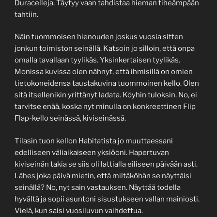
Duracelleja. Täytyy vaan tahdistaa hieman tiheämpään
tahtiin.
Näin tuommoisen hienouden joskus vuosia sitten
jonkun toimiston seinällä. Katsoin jo silloin, että onpa
omalla tavallaan tyylikäs. Yksinkertaisen tyylikäs.
Monissa kuvissa olen nähnyt, että ihmisillä on omien
tietokoneidensa taustakuvina tuommoinen kello. Olen
sitä itsellenikin yrittänyt ladata. Köyhin tuloksin. No, ei
tarvitse enää, koska nyt minulla on konkreettinen Flip
Flap-kello seinässä, kiviseinässä.
Tilasin tuon kellon Habitatista jo muuttaessani
edelliseen väliaikaiseen yksiööni. Hapertuvan
kiviseinän takia se siis oli lattialla eiliseen päivään asti.
Lähes joka päivä mietin, että miltäköhän se näyttäisi
seinällä? No, nyt sain vastauksen. Näyttää todella
hyvältä ja sopii asuntoni sisustukseen vallan mainiosti.
Vielä, kun saisi vuosiluvun vaihdettua.