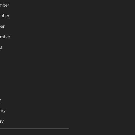
mber
mber
er
ember
t
h
ary
ry