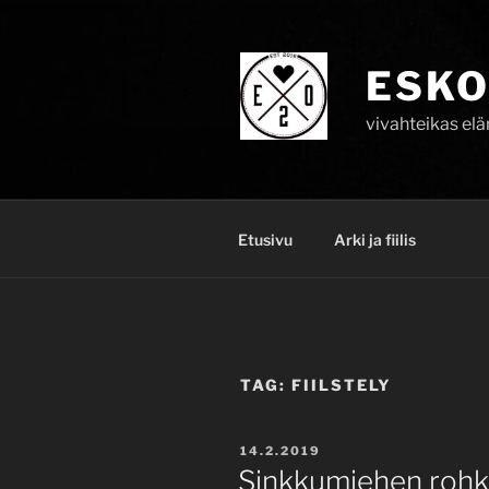
Skip
to
content
ESKO
vivahteikas el
Etusivu
Arki ja fiilis
TAG:
FIILSTELY
POSTED
14.2.2019
ON
Sinkkumiehen rohkea