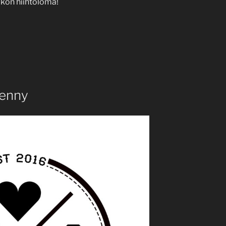
kon hiihtoloma!
Jenny