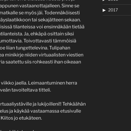
 lappunen vastaanottajalleen. Sinne se
2017
 matkalle se myös jäi. Todennäköisesti
äyslaatikkoon tai sekajätteen sekaan.
sissä tilanteissa voi ensinnäkään tietää
lanteista. Ja, ehkäpä osittain siksi
umottavia. Toivottavasti tämmöisiä
oe liian tungettelevina. Tulipahan
ea minikirje niiden virtuaalisten viestien
a saatettu siis rohkeasti ihan oikeaan
ka viikko jaella. Leimaantuminen herra
rveän tavoiteltava titteli.
tuaaliystäville ja lukijoilleni!! Tehkäähän
elus ja käykää vastaamassa etusivulle
Kiitos jo etukäteen.