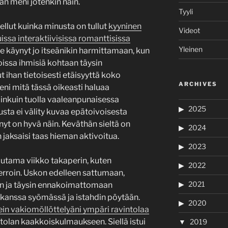
an meni jotenkin näin.
Tyyli
itellut kuinka minusta on tullut
kyyninen
Videot
ssa interaktiivisissa romanttisissa
Yleinen
e käynyt jo itseänikin harmittamaan, kun
oissa ihmisiä kohtaan täysin
t ihan tietoisesti etäisyyttä koko
ARCHIVES
seni mitä tässä oikeasti haluaa
iinkuin tuolla vaaleanpunaisessa
2025
sta ei välity kuvaa epätoivoisesta
nyt on hyvä näin. Keväthän sieltä on
2024
en jaksaisi taas hieman aktivoitua.
2023
tama viikko takaperin, kuten
2022
rroin. Uskon edelleen sattumaan,
2021
en ja täysin ennakoimattomaan
 kanssa syömässä ja istahdin pöytään.
2020
in vakiomöllöttelyäni ympäri ravintolaa
ntolan kaakkoiskulmaukseen. Siellä istui
2019