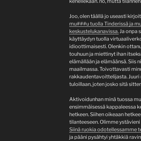
kenellekään. no, mutta tilanneh
Joo, olen täällä jo useasti kirjo
mu###u tuolla Tinderissä ja mui
keskustelukanavissa.
Ja onpa s
käyttäydyn tuolla virtuaaliverk
idioottimaisesti. Olenkin ottanu
touhuun ja miettinyt ihan itsek
elämällään ja elämäänsä. Siis n
maailmassa. Toivottavasti minu
rakkaudentavoittelijasta. Juuri 
tuloillaan, joten josko sitä sitt
Aktivoidunhan minä tuossa muu
ensimmäisessä kappaleessa ke
hetkeen. Siihen oikeaan hetke
tilanteeseen. Olimme ystävieni
Siinä ruokia odotellessamme te
ja pääni pysähtyi yhtäkkiä ravi