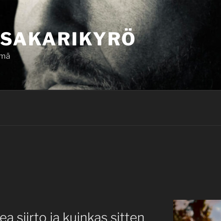
SAKARIKYRÖ
ämä
 siirto ja kuinkas sitten