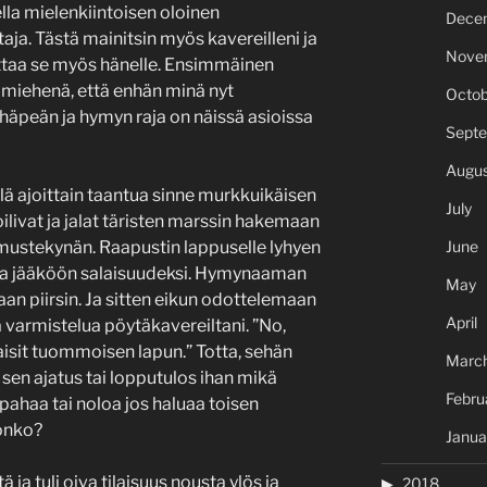
la mielenkiintoisen oloinen
Dece
ja. Tästä mainitsin myös kavereilleni ja
Nove
ittaa se myös hänelle. Ensimmäinen
a miehenä, että enhän minä nyt
Octob
 häpeän ja hymyn raja on näissä asioissa
Sept
Augus
elä ajoittain taantua sinne murkkuikäisen
July
ilivat ja jalat täristen marssin hakemaan
ja mustekynän. Raapustin lappuselle lyhyen
June
 joka jääköön salaisuudeksi. Hymynaaman
May
aan piirsin. Ja sitten eikun odottelemaan
April
 varmistelua pöytäkavereiltani. ”No,
 saisit tuommoisen lapun.” Totta, sehän
Marc
 sen ajatus tai lopputulos ihan mikä
Febru
 pahaa tai noloa jos haluaa toisen
 onko?
Janua
 ja tuli oiva tilaisuus nousta ylös ja
2018