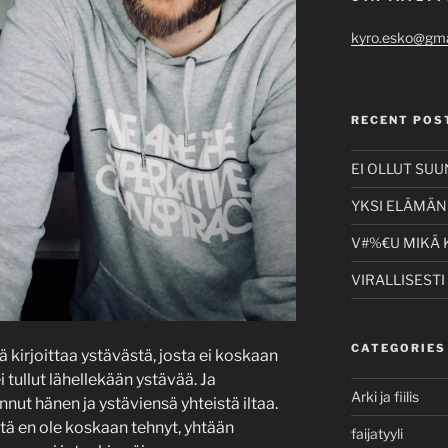
kyro.esko@gma
RECENT POS
EI OLLUT SU
YKSI ELÄMÄNI
V#%€U MIKÄ 
VIRALLISESTI
CATEGORIES
kirjoittaa ystävästä, josta ei koskaan
i tullut lähellekään ystävää. Ja
Arki ja fiilis
nut hänen ja ystäviensä yhteistä iltaa.
itä en ole koskaan tehnyt, yhtään
faijatyyli