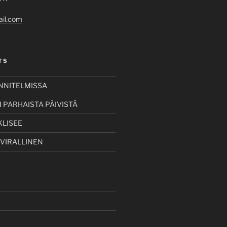
il.com
TS
UNNITELMISSA
 PARHAISTA PÄIVISTÄ
KLISEE
 VIRALLINEN