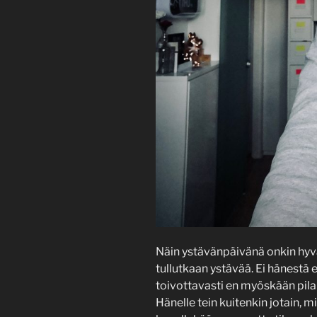
Näin ystävänpäivänä onkin hyvä 
tullutkaan ystävää. Ei hänestä e
toivottavasti en myöskään pilan
Hänelle tein kuitenkin jotain, m