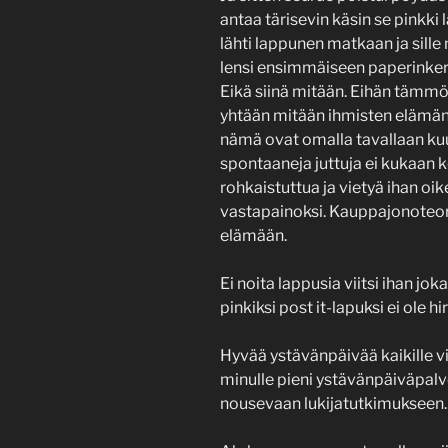
antaa tärisevin käsin se pinkki
lähti lappunen matkaan ja sille
lensi ensimmäiseen paperinker
Eikä siinä mitään. Eihän tämmöi
yhtään mitään ihmisten elämänti
nämä ovat omalla tavallaan ku
spontaaneja juttuja ei kukaan k
rohkaistuttua ja vietyä ihan oik
vastapainoksi. Kauppajonoteori
elämään.
Ei noita lappusia viitsi ihan jo
pinkiksi post it-lapuksi ei ole hi
Hyvää ystävänpäivää kaikille vir
minulle pieni ystävänpäiväpalv
nousevaan lukijatutkimukseen. 