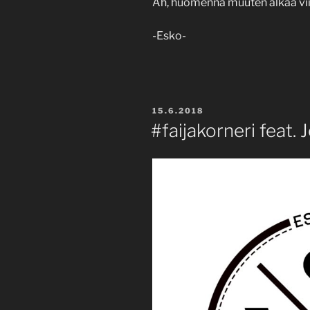
Ah, huomenna muuten alkaa vii
-Esko-
POSTED
15.6.2018
ON
#faijakorneri feat. 