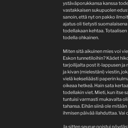
ystäväporukkansa kanssa todel
vastakkaisen sukupuolen edusta
sanoin, että nyt on pakko ilmo
ajatus oli tietysti suomalaisen
todellakaan kehtaa. Totaalisen
todella ohkainen.
Miten sitä aikuinen mies voi vi
Eskon tunnetiloihin? Kädet hiko
tarjoilijalta post it-lappusen 
ja kivan (mielestäni) viestin,
vielä kekseliäästi paperin kulm
oikeaa hetkeä. Hain sata kertaa
todellakin viet. Mieti, kun itse
tuntuisi varmasti mukavalta oli
tahansa. Eihän siinä ole mitään
ihmisen päivää ilahduttaa. Vai
Ja sitten seurue poistui pöydästä