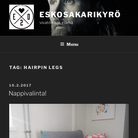
Skip
to
ESKOSAKARIKYRÖ
content
vivahteikas elämä
Menu
TAG:
HAIRPIN LEGS
POSTED
10.2.2017
ON
Nappivalinta!