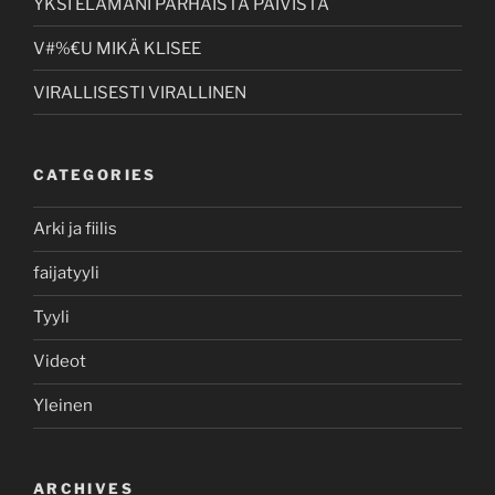
YKSI ELÄMÄNI PARHAISTA PÄIVISTÄ
V#%€U MIKÄ KLISEE
VIRALLISESTI VIRALLINEN
CATEGORIES
Arki ja fiilis
faijatyyli
Tyyli
Videot
Yleinen
ARCHIVES