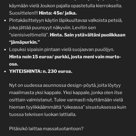
käymään vielä Joukon pajalla opastetulla kierroksella.
Suosittelen!!!
Hinta: 45e/ jalka.
Pintakäsittelyyn käytin läpikuultavaa valkoista petsiä,
joka jättää puunsyyt näkyviin. Levitin sen
“sienisiveltimellä”.
Hinta. Sain ystävältäni puolikkaan
“jämäpurkin.”
Lopuksi sipaisin pintaan vielä suojaavan puuöljyn.
Hinta noin 15 euroa/ purkki, josta meni vain murto-
osa.
YHTEISHINTA: n. 230 euroa.
Nyt on uudessa asunnossa design-pöytä, joita löytyy
maailmasta yksi kappale. Yksi kappale, jonka olen itse
osittain valmistanut. Tulee varmasti näyttämään vielä
hieman tyylikkäämmältä “oikeassa” sisustuksessa kuin
tuossa teknisen luokan lattialla.
Pitäisikö laittaa massatuotantoon?