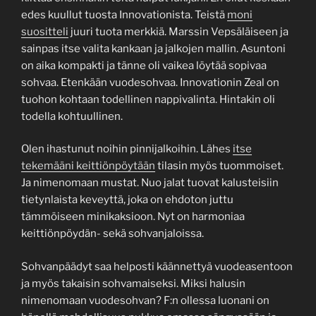
edes kuullut tuosta Innovationista. Teistä
moni
suositteli
juuri tuota merkkiä. Marssin Vepsäläiseen ja
sainpas itse valita kankaan ja jalkojen mallin. Asuntoni
on aika kompakti ja tänne oli vaikea löytää sopivaa
sohvaa. Etenkään vuodesohvaa. Innovationin Zeal on
tuohon kohtaan todellinen nappivalinta. Hintakin oli
todella kohtuullinen.
Olen ihastunut noihin pinnijalkoihin. Lähes
itse
tekemääni keittiönpöytään
tilasin myös tuommoiset.
Ja nimenomaan mustat. Nuo jalat tuovat kalusteisiin
tietynlaista keveyttä, joka on ehdoton juttu
tämmöiseen minikaksioon. Nyt on harmoniaa
keittiönpöydän- sekä sohvanjaloissa.
Sohvanpäädyt saa helposti käännettyä vuodeasentoon
ja myös takaisin sohvamaiseksi. Miksi halusin
nimenomaan vuodesohvan? F:n ollessa luonani on