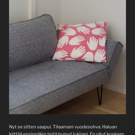
Nyt se sitten saapui. Tilaamani vuodesohva. Haluan
kiittää ensinnäkin teitä huiput lukijani. En ollut koskaan