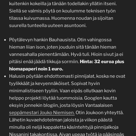
kuitenkin kokeilla ja tänään todellakin yllätin itseni.
Siellä se valmis pöytä on koulumme teknisen työn
tilassa kuivumassa. Huomenna noudan ja sijoitan
suurella tunteella uuteen asuntooni.
Pöytälevyn hankin Bauhausista. Otin vahingossa
hieman liian ison, joten jouduin sitä tänään hieman
vannesahalla pienentämään. Hyvä tuli. Hioin sivut ja ei
pitäisi enää jäädä tikkuja sormiin.
Hinta: 32 euroa plus
hiomapaperi noin 1 euro.
Halusin pöytään ehdottomasti pinnijalat, koska ne ovat
tyylikkäät ja kevyennäköiset. Sopivat hyvin
minimalistiseen tyyliin. Vaan eipäs ollutkaan kovin
helppo projekti löytää tuommoisia. Googlen kautta
eksyin jonnekin blogiin, josta löysin Vantaalaisen
seppämestari Jouko Niemisen.
Otin Joukoon yhteyttä.
Lähetin kuvaehdotelman jaloista ja viikon päästä
minulla oli neljä kappaletta käsintehtyjä pinnijalkoja
Nissanini takakontissa. Aivan upeaa työtä ja pääsinpäs