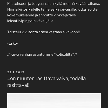
Pilatekseen ja Joogaan aion kyllä mennä kevään aikana.
Niin ja kiitos kaikille teille selkävaivaisille, jotka jaoitte
kokemuksianne
ja annoitte vinkkejä tälle
laksatiivipingviinikävelijälle.
Taistelu kivutonta arkea vastaan alkakoon!!
-Esko-
// Kuva vanhan asuntomme ”kotisalilta”.//
POSTED
22.1.2017
ON
…on muuten rasittava vaiva, todella
rasittava!!