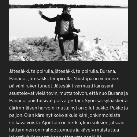
Jätesäkki, teippirulla, jätesäkki, teippirulla, Burana,
Panadol, jätesäkki, teippirulla. Näistäpä on viimeiset
päiväni rakentuneet. Jätesäkit varmasti kanssani
asustelevat vielä tovin, mutta toivon, että nuo Burana ja
Panadol poistuisivat pois arjestani. Syön särkylääkkeitä
äärimmäisen harvoin, mutta nyt on ollut pakko. Pakko ja
paljon. Olen kärsinyt koko aikuisikäni jonkinmoisista
selkävaivoista. Ajoittain on hetkiä, kun sukkien jalkaan
laittaminen on mahdottomuus ja kävely muistuttaa