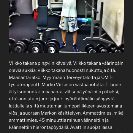
Viikko takana pingviinikävelyä. Viikko takana väärinpäin
olevia sukkia. Viikko takana huonosti nukuttuja öitä.
Maanantai alkoi Myyrmäen Terveystalolta ja OMT-
fysioterapeutti Marko Virtasen vastaanotolta. Tilanne
äityi sunnuntai-maanantai välisenä yönä niin pahaksi,
että onnistuin juuri ja juuri pyörähtämään sängystä
lattialle ja siitä muutaman jumppaliikkeen avustamana
ylös ja suoraan Markon käsittelyyn. Ammattimies, mikä
ammattimies. 45 minuuttia minua väänneltiin ja
käänneltiin hierontapöydällä. Avattiin suojatilassa