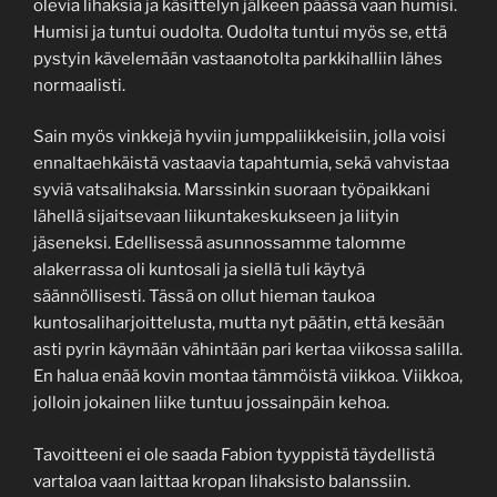
olevia lihaksia ja käsittelyn jälkeen päässä vaan humisi.
Humisi ja tuntui oudolta. Oudolta tuntui myös se, että
pystyin kävelemään vastaanotolta parkkihalliin lähes
normaalisti.
Sain myös vinkkejä hyviin jumppaliikkeisiin, jolla voisi
ennaltaehkäistä vastaavia tapahtumia, sekä vahvistaa
syviä vatsalihaksia. Marssinkin suoraan työpaikkani
lähellä sijaitsevaan liikuntakeskukseen ja liityin
jäseneksi. Edellisessä asunnossamme talomme
alakerrassa oli kuntosali ja siellä tuli käytyä
säännöllisesti. Tässä on ollut hieman taukoa
kuntosaliharjoittelusta, mutta nyt päätin, että kesään
asti pyrin käymään vähintään pari kertaa viikossa salilla.
En halua enää kovin montaa tämmöistä viikkoa. Viikkoa,
jolloin jokainen liike tuntuu jossainpäin kehoa.
Tavoitteeni ei ole saada Fabion tyyppistä täydellistä
vartaloa vaan laittaa kropan lihaksisto balanssiin.