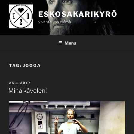
Skip
to
ESKOSAKARIKYRÖ
content
vivahteikas elämä
Menu
TAG:
JOOGA
POSTED
25.1.2017
ON
Minä kävelen!