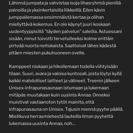
Lähinnä jumpata ja vahvistaa isoja lihasryhmiä pienillä
painoilla ja yksinkertaisilla liikkeillä. Eilen kävin
jumppailemassa ensimmäistä kertaa ja olihan
miellyttävä kokemus. En ole käynyt juuri koskaan
uudentyyppisillä ”täyden palvelun” saleilla. Astuessani
sisään, minut toivotti tervetulleeksi kolme erittäin
pirteää nuorta neitokaista. Saattoivat lähes kädestä
pitäen miesten pukuhuoneen ovelle.
Kamppeet niskaan ja hikoilemaan todella viihtyisään
tilaan. Suuri, avara ja valoisa kuntosali, josta löytyi kyllä
kaikki mahdolliset laitteet ja välineet. Treenin jälkeen
Unisex-infrapunasaunaan istumaan ja lukemaan
mitäpäs muutakaan kuin uusinta Annaa. Onneksi
muistivat vastaanoton tytöt mainita, että
infrapunasauna on Unisex. Tajusin mennä pyyhe päällä.
Mielikuva herrasmiehestä lauteilla ilman pyyhettä
lukemassa uusinta Annaa, noh…