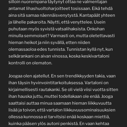
silloin nuorempana täytynyt ottaa ne valmentajan
antamat lihashuoltoharjoitteet tosissaan. Eikä tehdä
aina sitä samaa näennäisvenytystä. Kantapäät yhteen
ja lähelle pakaroita. Näytti, että venyttelee. Usein
puhutaan myös syvistä vatsalihaksista. Onkohan
minulla semmoiset? Varmasti on, mutta oletettavasti
hieman heikot ja niin syvällä, etten niiden
olemassaoloa edes tunnista. Tunnistan kyllä nyt, kun
selkärankani on aivan vinossa, koska keskivartaloni
kontrolli on olematon.
Joogaa olen ajatellut. En sen trendikkyyden takia, vaan
ihan täysin hyvinvointitarkoituksessa. Vartaloni on
kirjaimellisesti rautakanki. Se oli vielä viisi vuotta sitten
ihan hauska juttu, muttei todellakaan ole enää. Jooga
saattaisi auttaa minua saamaan hieman liikkuvuutta
lisää ja toivon, että vartalon liikkuvuusominaisuuksien
ollessa kunnossa ei tarvitsisi enää koskaan miettiä,
kuinka pääsen ylös autoni penkistä. En vaan kehtaa