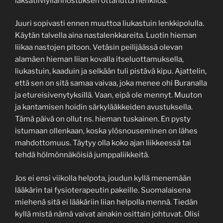
laksatiiviyliannostuksen ottanutta henkilöä.
Juuri sopivasti ennen muuttoa liukastuin lenkkipolulla.
Käytän talvella aina nastalenkkareita. Luotin hieman
liikaa nastojen pitoon. Vetäsin peilijäässä olevan
alamäen hieman liian kovalla itseluottamuksella,
liukastuin, kaaduin ja selkään tuli pistävä kipu. Ajattelin,
että sen on sitä samaa vaivaa, joka menee ohi Buranalla
ja etureisivenytyksillä. Vaan, eipä ole mennyt. Muuton
ja kantamisen hoidin särkylääkkeiden avustuksella.
Tämä päivä on ollut ns. hieman tuskainen. En pysty
istumaan ollenkaan, koska ylösnouseminen on lähes
mahdottomuus. Täytyy olla koko ajan liikkeessä tai
tehdä hölmönnäköisiä jumppaliikkeitä.
Jos ei ensi viikolla helpota, joudun kyllä menemään
lääkärin tai fysioterapeutin pakeille. Suomalaisena
miehenä sitä ei lääkäriin liian helpolla mennä. Tiedän
kyllä mistä nämä vaivat ainakin osittain johtuvat. Olisi