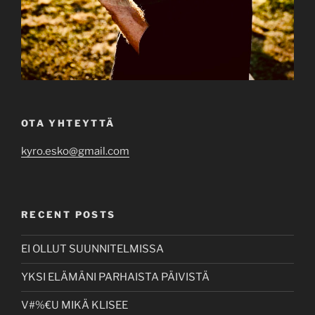
OTA YHTEYTTÄ
kyro.esko@gmail.com
RECENT POSTS
EI OLLUT SUUNNITELMISSA
YKSI ELÄMÄNI PARHAISTA PÄIVISTÄ
V#%€U MIKÄ KLISEE