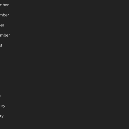
mber
mber
er
ember
t
h
ary
ry