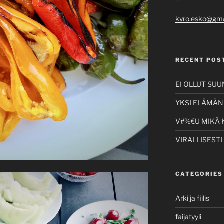
kyro.esko@gma
RECENT POS
EI OLLUT SU
YKSI ELÄMÄNI
V#%€U MIKÄ 
VIRALLISESTI
CATEGORIES
Arki ja fiilis
faijatyyli