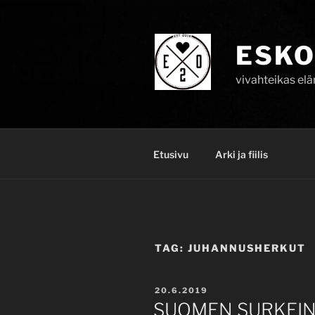
Skip
to
content
ESKO
vivahteikas el
Etusivu
Arki ja fiilis
TAG:
JUHANNUSHERKUT
POSTED
20.6.2019
ON
SUOMEN SURKEIN