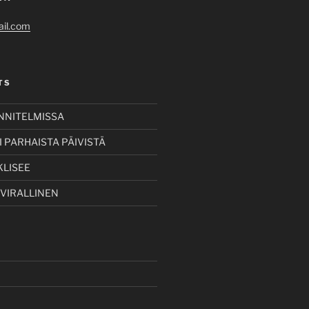
il.com
TS
UNNITELMISSA
 PARHAISTA PÄIVISTÄ
KLISEE
 VIRALLINEN