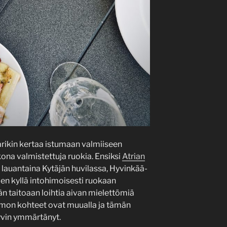
arikin kertaa istumaan valmiiseen
na valmistettuja ruokia. Ensiksi
Atrian
 lauantaina Kytäjän huvilassa, Hyvinkää-
ilen kyllä intohimoisesti ruokaan
dän taitoaan loihtia aivan mielettömiä
imon kohteet ovat muualla ja tämän
hyvin ymmärtänyt.