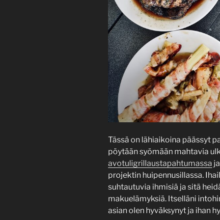
Tässä on lähiaikoina päässyt p
pöytään syömään mahtavia ulko
avotuligrillaustapahtumassa
ja
projektin huipennusillassa. Iha
suhtautuvia ihmisiä ja sitä hei
makuelämyksiä. Itselläni intoh
asian olen hyväksynyt ja ihan 