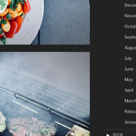
Dece
Nove
Octob
Sept
Augus
July
June
May
April
Marc
Febru
Janua
2018