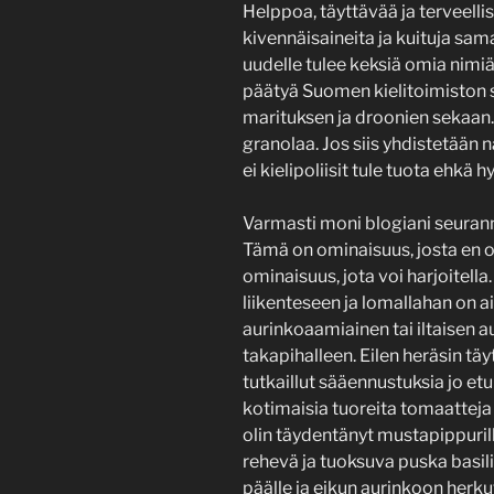
Helppoa, täyttävää ja terveellis
kivennäisaineita ja kuituja sa
uudelle tulee keksiä omia nimiä
päätyä Suomen kielitoimiston sa
marituksen ja droonien sekaan. 
granolaa. Jos siis yhdistetään 
ei kielipoliisit tule tuota ehkä
Varmasti moni blogiani seurann
Tämä on ominaisuus, josta en o
ominaisuus, jota voi harjoitella.
liikenteseen ja lomallahan on 
aurinkoaamiainen tai iltaisen 
takapihalleen. Eilen heräsin tä
tutkaillut sääennustuksia jo et
kotimaisia tuoreita tomaatteja
olin täydentänyt mustapippurilla 
rehevä ja tuoksuva puska basil
päälle ja eikun aurinkoon herk