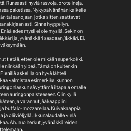
tä. Runsaasti hyviä rasvoja, proteiineja,
massa paketissa. Nykypäivänähän kaikelle
än tai sanojaan, jotka sitten saattavat
nakirjaan asti. Sinne hyggeilyn,
Enää edes mysli ei ole mysliä. Sekin on
näkkäri ja jyvänäkkäri saadaan
jäkkäri
. Ei,
 hyväksymään.
ut tietää, etten ole mikään superkokki.
le niinkään ylpeä. Tämä on kuitenkin
 Pienillä askelilla on hyvä lähteä
aikaa valmistaa esimerkiksi kunnon
auringonlaskun sävyttämä iltapala omalle
yteen auringonpaisteeseen. Olin kyllä
ukäteen ja varannut jääkaappiini
 ja buffalo-mozzarellaa. Kuivakaappia
ja oliiviöljyllä. Ikkunalaudalle vielä
ikaa. Ah, nuo herkut jyvänäkkäreiden
uttelemaan.