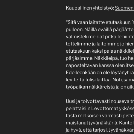
Kaupallinen yhteistyö:
Suomen 
“Sitä vaan laitatte etutaskuun. Yk
pulloon. Näillä eväillä pärjäätte
valmisteli meidät pitkälle hiih
tottelimme ja laitoimme jo hi
etutaskuun kaksi palaa näkkileip
pärjäsimme. Näkkileipä, tuo h
naposteltavan kanssa olen its
Edelleenkään en ole löytänyt ra
levitettä tulisi laittaa. Noh, s
työpaikan näkkäreistä ja on aik
Uusi ja toivottavasti nouseva tr
pelattaisiin Levottomat ykköses
tästä melkoisen varmasti piste
maistanut jyvänäkkäriä. Kantol
ja hyvä, että tarjosi. Jyvänäkkär