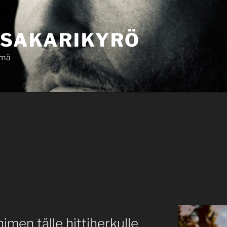
SAKARIKYRÖ
ämä
imen tälle hittiherkulle