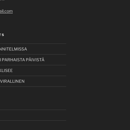
il.com
TS
UNNITELMISSA
 PARHAISTA PÄIVISTÄ
KLISEE
 VIRALLINEN