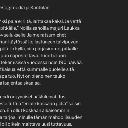
Blogimedia
ja
Kantolan
si pala ei riitä, laittakaa kaksi. Ja vettä
 pitkälle.” Noilla sanoilla majuri Laukka
tovaellukselle. Ja me ratsumiehet
eman käytössä kellastuneen talvipuvun
ää. Ja kyllä, niin pärjäsimme, pitkälle
elppo naposteltava. Tuon helpon
e tekemisissä vuodessa noin 190 päivää.
tkaisua, että kummalle puolelle sitä
amapa tuo. Nyt on pienoinen tauko
a laajentaa skaalaa.
endi on jyväiset näkkileivät. Jos
tä tuttua ”en ole koskaan peliä” saisin
en. En ollut koskaan aikaisemmin
a tarjosi minulle tämän mahdollisuuden
i oli oikein maittava uusi tuttavuus.