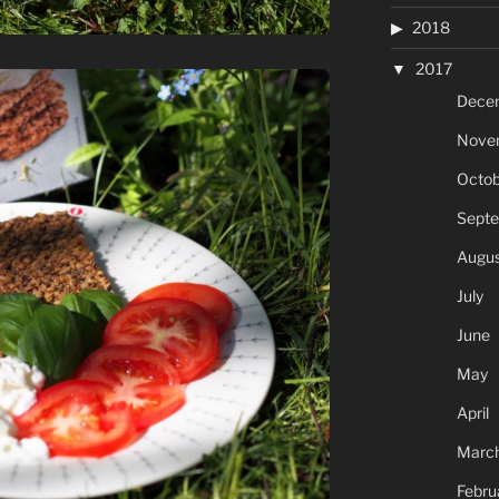
2018
2017
Dece
Nove
Octob
Sept
Augus
July
June
May
April
Marc
Febru