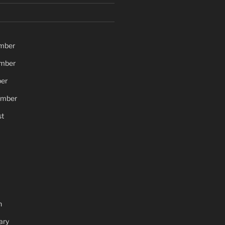
mber
mber
er
ember
t
h
ary