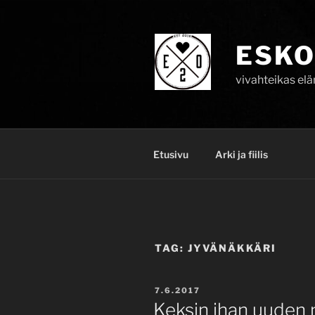
Skip
to
content
ESKO
vivahteikas el
Etusivu
Arki ja fiilis
TAG:
JYVÄNÄKKÄRI
POSTED
7.6.2017
ON
Keksin ihan uuden n