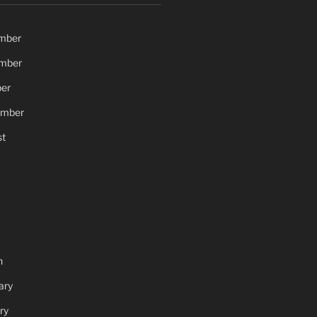
mber
mber
er
ember
t
h
ary
ry