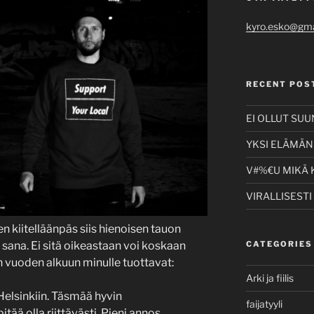
kyro.esko@gma
RECENT POS
EI OLLUT SU
YKSI ELÄMÄNI
V#%€U MIKÄ 
VIRALLISESTI
ten kiitelläänpäs siis hienoisen tauon
 sana. Ei sitä oikeastaan voi koskaan
CATEGORIES
äin vuoden alkuun minulle tuottavat:
Arki ja fiilis
elsinkiin. Täsmää hyvin
faijatyyli
tää olla riittävästi. Pieni annos