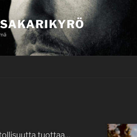
SAKARIKYRÖ
ämä
itollisuutta tuottaa…