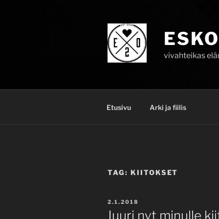
Skip
to
content
ESKO
vivahteikas el
Etusivu
Arki ja fiilis
TAG:
KIITOKSET
POSTED
2.1.2018
ON
Juuri nyt minulle ki