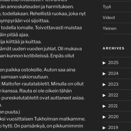
ömän annoskateuden ja harmituksen.
Tyyli
 todellakaan. Rehellistä ruokaa, joka nyt
Videot
aympyrään voi sijoittaa.
 todella lomalle. Toivottavasti muistaa
Yleinen
in pitää ajaa.
lija kiittää ja kuittaa.
estämät uuden vuoden juhlat. Oli mukava
ARCHIVES
n kunnon kotibileissä. Enpäs ollut
2025
n paikka ostoksille. Auton saa aina
2024
n samaan vakioruutuun.
altofer-rautatabletit. Minulla on ollut
2023
kanssa. Rauta ei ole oikein tähän
2022
 pureskelutabletit ovat auttaneet asiaa.
.
2021
an puuta.)
2020
ahjaksi vuosittaisen Tukholman matkamme.
no hytti. On parisänkyä, on pikkumimmin
2019