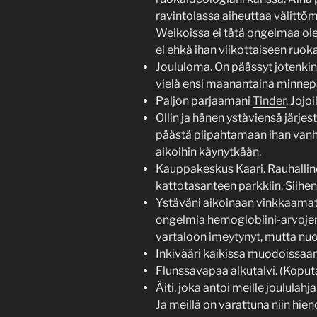
ravintolassa aiheuttaa välitt
Weikoissa ei tätä ongelmaa ole,
ei ehkä ihan viikottaiseen ruok
Joululoma. On päässyt jotenkin
vielä ensi maanantaina minnepä
Paljon parjaamani
Tinder
. Jojoi
Ollin ja hänen ystäviensä järj
päästä piipahtamaan ihan vanha
aikoihin käynytkään.
Kauppakeskus Kaari. Rauhalline
kattotasanteen parkkiin. Siihe
Ystäväni aikoinaan vinkkaamat M
ongelmia hemoglobiini-arvojen 
vartaloon imeytynyt, mutta nuo
Inkivääri kaikissa muodoissaan
Flunssavapaa alkutalvi. (Koput
Äiti, joka antoi meille joulul
Ja meillä on varattuna niin hie