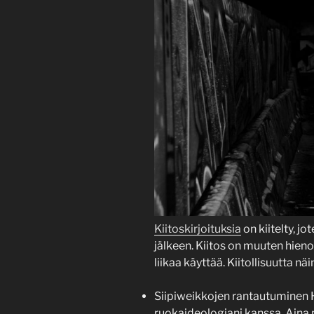
Kiitoskirjoituksia
on kiitelty, jo
jälkeen. Kiitos on muuten hieno
liikaa käyttää. Kiitollisuutta n
Siipiweikkojen rantautuminen H
ruokaideologiani kanssa. Aina pi