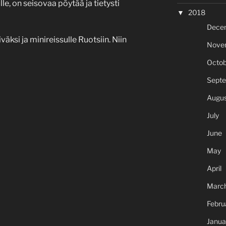
e, on seisovaa pöytää ja tietysti
2018
Dece
iväksi ja minireissulle Ruotsiin. Niin
Nove
Octob
Sept
Augus
July
June
May
April
Marc
Febru
Janua