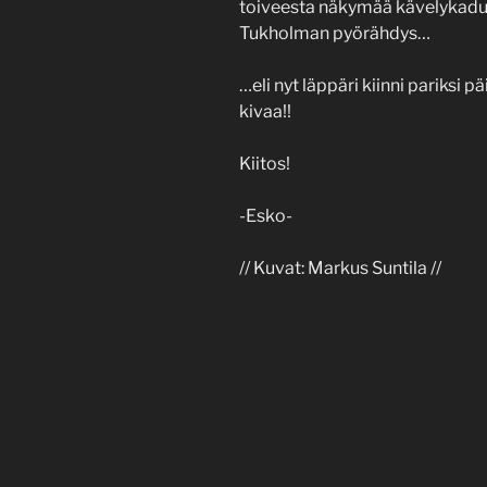
toiveesta näkymää kävelykadull
Tukholman pyörähdys…
…eli nyt läppäri kiinni pariksi pä
kivaa!!
Kiitos!
-Esko-
// Kuvat: Markus Suntila //