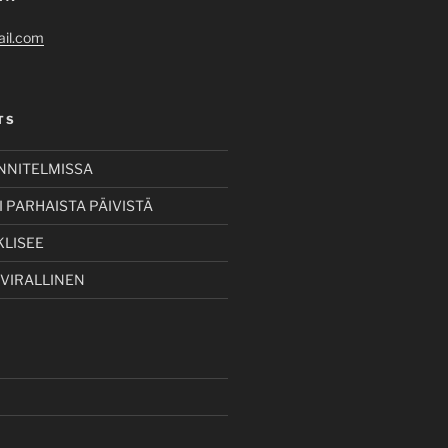
il.com
TS
UNNITELMISSA
 PARHAISTA PÄIVISTÄ
KLISEE
 VIRALLINEN