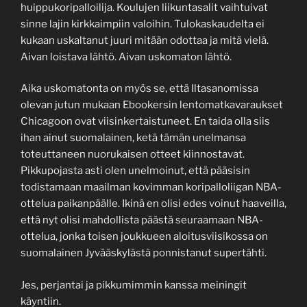
huippukoripalloilija. Koulujen liikuntasalit vaihtuivat
sinne lajin kirkkaimpiin valoihin. Tulokaskaudelta ei
kukaan uskaltanut juuri mitään odottaa ja mitä vielä.
Aivan loistava lähtö. Aivan uskomaton lähtö.
Aika uskomatonta on myös se, että Iltasanomissa
olevan jutun mukaan Ebookersin lentomatkavaraukset
Chicagoon ovat viisinkertaistuneet. En taida olla siis
ihan ainut suomalainen, ketä tämän unelmansa
toteuttaneen nuorukaisen otteet kiinnostavat.
Pikkupojasta asti olen unelmoinut, että pääsisin
todistamaan maailman kovimman koripalloliigan NBA-
ottelua paikanpäälle. Ikinä en olisi edes voinut haaveilla,
että nyt olisi mahdollista päästä seuraamaan NBA-
ottelua, jonka toisen joukkueen aloitusviisikossa on
suomalainen Jyvääskylästä ponnistanut supertähti.
Jes, perjantai ja pikkumimmin kanssa meiningit
käyntiin.