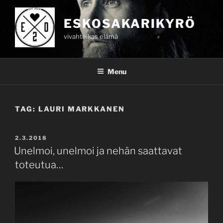
Skip
to
ESKOSAKARIKYRÖ
content
vivahteikas elämä
Menu
TAG:
LAURI MARKKANEN
POSTED
2.3.2018
ON
Unelmoi, unelmoi ja nehän saattavat
toteutua…