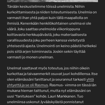
Tänään keskustelimme töissä unelmista. Niihin
kurkoittamisesta ja niiden toteutumisesta. Unelmia on
varmasti ihan yhtä paljon kuin tällä maapallolla on
ihmisiä. Kenenkään henkilökohtainen unelma ei ole
väärä. Joku saattaa unelmoida viikonloppuna
koittavasta herkkupäivästä, joku materiaalisesta
varallisuudesta joku perheen kanssa vietetystä
yhteisestä ajasta. Unelmointi on keino päästä hetkeksi
pois siitä arjen toiminnasta. Joskin sekin täyttää
varmasti jo monen unelman.
Unelmat saattavat myös toteutua, jos niihin oikein
kurkottaa ja taivaanmerkit osuvat juuri kohdillensa. Itse
olen elämässäni fanittanut ja seurannut tarkasti
yhtä
yhtyettä ja se oli Rasmus
. Rasmus- vimma on tässä iän
mukana hieman taittunut, mutta nyt elämässäni on
uusi “fanituksen” kohde. Lauri Markkanen. Tuo
unelmiinsa uskonut Jyvääskylästä ponnistanut