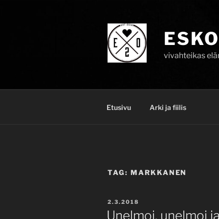
Skip
to
content
ESKO
vivahteikas el
Etusivu
Arki ja fiilis
TAG:
MARKKANEN
POSTED
2.3.2018
ON
Unelmoi, unelmoi j