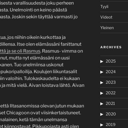
isesta varallisuudesta joku perheen
Tyyli
asta. Unelmointi on keino päästä
nasta. Joskin sekin täyttää varmasti jo
Videot
Yleinen
, jos niihin oikein kurkottaa ja
illensa. Itse olen elämässäni fanittanut
ARCHIVES
ttä ja se oli Rasmus
. Rasmus- vimma on
nut, mutta nyt elämässäni on uusi
2025
kkanen. Tuo unelmiinsa uskonut
koripalloilija. Koulujen liikuntasalit
2024
piin valoihin. Tulokaskaudelta ei kukaan
2023
ja mitä vielä. Aivan loistava lähtö. Aivan
2022
2021
että Iltasanomissa olevan jutun mukaan
t Chicagoon ovat viisinkertaistuneet.
2020
uomalainen, ketä tämän unelmansa
2019
t kiinnostavat. Pikkupojasta asti olen