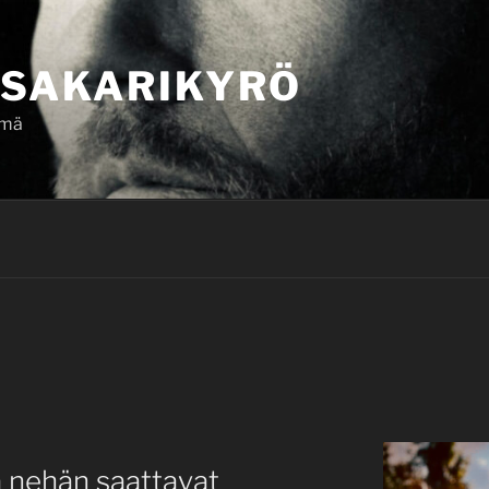
SAKARIKYRÖ
ämä
a nehän saattavat