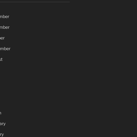
mber
mber
er
ember
t
h
ary
ry