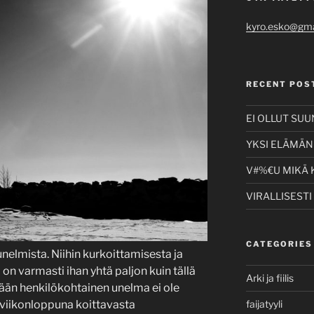
kyro.esko@gma
RECENT POS
EI OLLUT SU
YKSI ELÄMÄNI
V#%€U MIKÄ 
VIRALLISESTI
CATEGORIES
elmista. Niihin kurkoittamisesta ja
on varmasti ihan yhtä paljon kuin tällä
Arki ja fiilis
ään henkilökohtainen unelma ei ole
 viikonloppuna koittavasta
faijatyyli