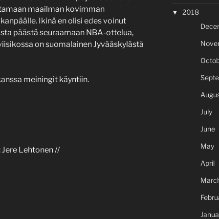
distamaan maailman kovimman
2018
kanpäälle. Ikinä en olisi edes voinut
Dece
ollista päästä seuraamaan NBA-ottelua,
Nove
viisikossa on suomalainen Jyvääskylästä
Octob
Sept
anssa meiningit käyntiin.
Augus
July
June
May
t: Jere Lehtonen //
April
Marc
Febru
Janua