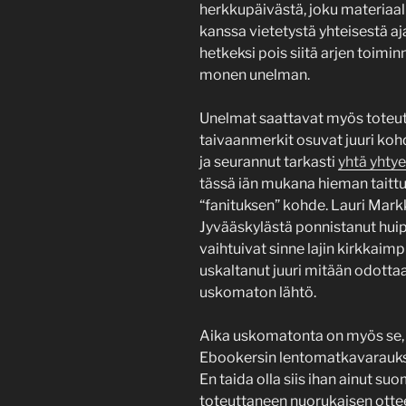
herkkupäivästä, joku materiaal
kanssa vietetystä yhteisestä aj
hetkeksi pois siitä arjen toimin
monen unelman.
Unelmat saattavat myös toteutua
taivaanmerkit osuvat juuri kohd
ja seurannut tarkasti
yhtä yhtye
tässä iän mukana hieman taittu
“fanituksen” kohde. Lauri Mar
Jyvääskylästä ponnistanut huippu
vaihtuivat sinne lajin kirkkaim
uskaltanut juuri mitään odottaa 
uskomaton lähtö.
Aika uskomatonta on myös se, 
Ebookersin lentomatkavaraukse
En taida olla siis ihan ainut s
toteuttaneen nuorukaisen ottee