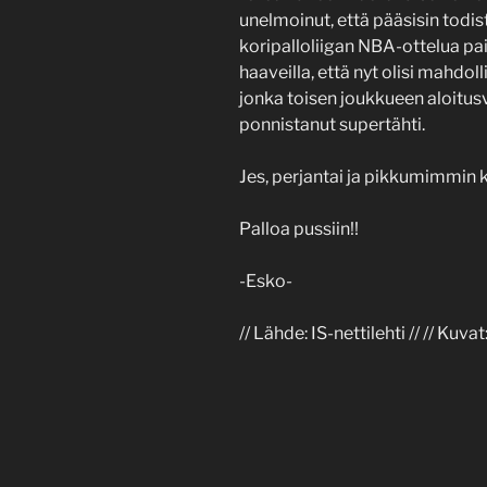
unelmoinut, että pääsisin to
koripalloliigan NBA-ottelua pai
haaveilla, että nyt olisi mahd
jonka toisen joukkueen aloitus
ponnistanut supertähti.
Jes, perjantai ja pikkumimmin k
Palloa pussiin!!
-Esko-
// Lähde: IS-nettilehti // // Kuva