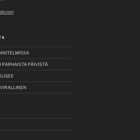
il.com
TS
UNNITELMISSA
 PARHAISTA PÄIVISTÄ
KLISEE
 VIRALLINEN