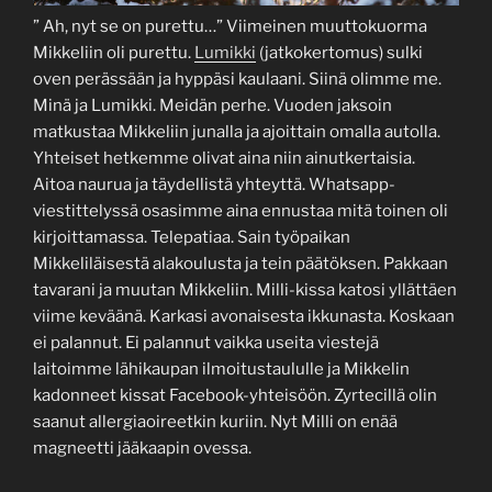
” Ah, nyt se on purettu…” Viimeinen muuttokuorma
Mikkeliin oli purettu.
Lumikki
(jatkokertomus) sulki
oven perässään ja hyppäsi kaulaani. Siinä olimme me.
Minä ja Lumikki. Meidän perhe. Vuoden jaksoin
matkustaa Mikkeliin junalla ja ajoittain omalla autolla.
Yhteiset hetkemme olivat aina niin ainutkertaisia.
Aitoa naurua ja täydellistä yhteyttä. Whatsapp-
viestittelyssä osasimme aina ennustaa mitä toinen oli
kirjoittamassa. Telepatiaa. Sain työpaikan
Mikkeliläisestä alakoulusta ja tein päätöksen. Pakkaan
tavarani ja muutan Mikkeliin. Milli-kissa katosi yllättäen
viime keväänä. Karkasi avonaisesta ikkunasta. Koskaan
ei palannut. Ei palannut vaikka useita viestejä
laitoimme lähikaupan ilmoitustaululle ja Mikkelin
kadonneet kissat Facebook-yhteisöön. Zyrtecillä olin
saanut allergiaoireetkin kuriin. Nyt Milli on enää
magneetti jääkaapin ovessa.