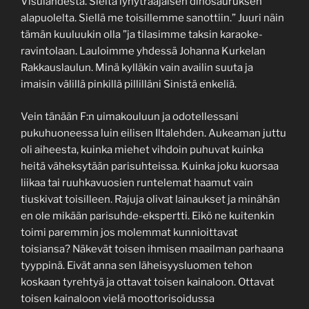
Visulahdesta. Sieltä lyhytraajaisen dinosauruksen
alapuolelta. Siellä me toisillemme sanottiin.” Juuri näin
tämän kuuluukin olla ”ja tilasimme taksin karaoke-
ravintolaan. Lauloimme yhdessä Johanna Kurkelan
Rakkauslaulun. Minä kylläkin vain availin suuta ja
imaisin välillä pinkillä pillilläni Sinistä enkeliä.
Vein tänään F:n uimakouluun ja odotellessani
pukuhuoneessa luin eilisen Iltalehden. Aukeaman juttu
oli aiheesta, kuinka miehet vihdoin puhuvat kuinka
heitä väheksytään parisuhteissa. Kuinka joku kuorsaa
liikaa tai ruuhkavuosien runtelemat haamut vain
tiuskivat toisilleen. Rajuja olivat lainaukset ja minähän
en ole mikään parisuhde-ekspertti. Eikö ne kuitenkin
toimi paremmin jos molemmat kunnioittavat
toisiansa? Näkevät toisen ihmisen maailman parhaana
tyyppinä. Eivät anna sen läheisyysluomen tehon
koskaan tyrehtyä ja ottavat toisen kainaloon. Ottavat
toisen kainaloon vielä moottorisoidussa