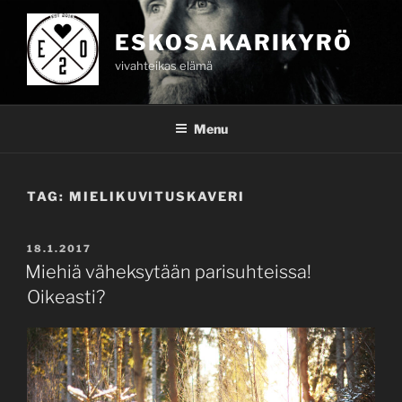
Skip
to
ESKOSAKARIKYRÖ
content
vivahteikas elämä
Menu
TAG:
MIELIKUVITUSKAVERI
POSTED
18.1.2017
ON
Miehiä väheksytään parisuhteissa!
Oikeasti?