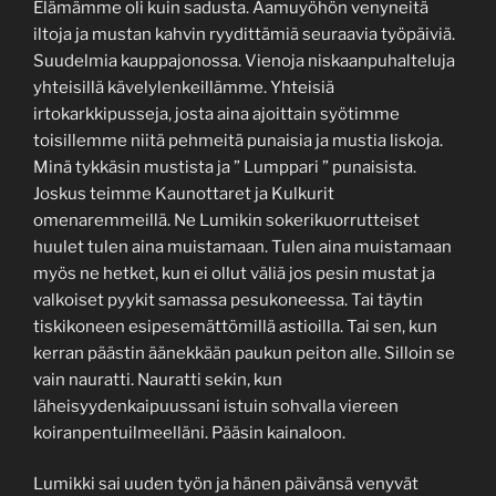
Elämämme oli kuin sadusta. Aamuyöhön venyneitä
iltoja ja mustan kahvin ryydittämiä seuraavia työpäiviä.
Suudelmia kauppajonossa. Vienoja niskaanpuhalteluja
yhteisillä kävelylenkeillämme. Yhteisiä
irtokarkkipusseja, josta aina ajoittain syötimme
toisillemme niitä pehmeitä punaisia ja mustia liskoja.
Minä tykkäsin mustista ja ” Lumppari ” punaisista.
Joskus teimme Kaunottaret ja Kulkurit
omenaremmeillä. Ne Lumikin sokerikuorrutteiset
huulet tulen aina muistamaan. Tulen aina muistamaan
myös ne hetket, kun ei ollut väliä jos pesin mustat ja
valkoiset pyykit samassa pesukoneessa. Tai täytin
tiskikoneen esipesemättömillä astioilla. Tai sen, kun
kerran päästin äänekkään paukun peiton alle. Silloin se
vain nauratti. Nauratti sekin, kun
läheisyydenkaipuussani istuin sohvalla viereen
koiranpentuilmeelläni. Pääsin kainaloon.
Lumikki sai uuden työn ja hänen päivänsä venyvät