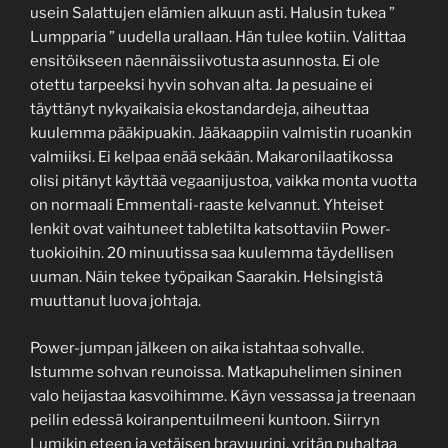
usein Salattujen elämien alkuun asti. Halusin tukea ”
Lumpparia ” uudella urallaan. Hän tulee kotiin. Valittaa
ensitöikseen näennäissiivotusta asunnosta. Ei ole
otettu tarpeeksi hyvin sohvan alta. Ja pesuaine ei
täyttänyt nykyaikaisia ekostandardeja, aiheuttaa
kuulemma pääkipuakin. Jääkaappiin valmistin ruoankin
valmiiksi. Ei kelpaa enää sekään. Makaronilaatikossa
olisi pitänyt käyttää vegaanijustoa, vaikka monta vuotta
on normaali Emmentali-raaste kelvannut. Yhteiset
lenkit ovat vaihtuneet tabletilta katsottaviin Power-
tuokioihin. 20 minuutissa saa kuulemma täydellisen
uuman. Näin tekee työpaikan Saarakin. Helsingistä
muuttanut luova johtaja.
Power-jumpan jälkeen on aika istahtaa sohvalle.
Istumme sohvan reunoissa. Matkapuhelimen sininen
valo heijastaa kasvoihimme. Käyn vessassa ja treenaan
peilin edessä koiranpentuilmeeni kuntoon. Siirryn
Lumikin eteen ja vetäisen bravuurini, yritän puhaltaa