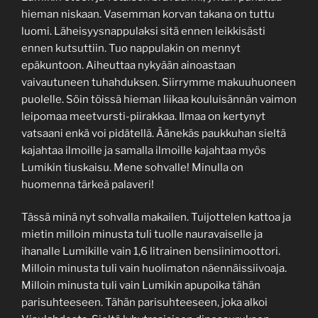
hieman niskaan. Vasemman korvan takana on tuttu
luomi. Läheisyysnappulaksi sitä ennen leikkisästi
ennen kutsuttiin. Tuo nappulakin on mennyt
epäkuntoon. Aiheuttaa nykyään ainoastaan
vaivautuneen tuhahduksen. Siirrymme makuuhuoneen
puolelle. Söin töissä hieman liikaa kouluisännän vaimon
leipomaa meetvursti-piirakkaa. Ilmaa on kertynyt
vatsaani enkä voi pidätellä. Äänekäs paukkuhan sieltä
kajahtaa ilmoille ja samalla ilmoille kajahtaa myös
Lumikin tiuskaisu. Mene sohvalle! Minulla on
huomenna tärkeä palaveri!
Tässä minä nyt sohvalla makailen. Tuijottelen kattoa ja
mietin milloin minusta tuli tuolle nauravaiselle ja
ihanalle Lumikille vain 1,6 litrainen bensiinimoottori.
Milloin minusta tuli vain huolimaton näennäissiivoaja.
Milloin minusta tuli vain Lumikin apupoika tähän
parisuhteeseen. Tähän parisuhteeseen, joka alkoi