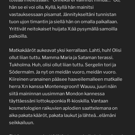
toteaa mielessään: ” Onneksi ei valinnut minua…” Öö,
hän se ei voi olla. Kyllä, kyllä hän mainitsi
vastauksessaan pisamat. Jännitykseltäni tunnistan
tuon ujon timantin ja siellä hän on omalla paikallaan.
Yrittivät neitokaiset huijata X:ää pysymällä samoilla
paikoilla.
Matkakääröt aukeavat yksi kerrallaan. Lahti, huh! Olisi
ollut liian tuttu. Mamma Maria ja Sataman terassi.
Tukholma. Huh, olisi ollut liian tuttu. Sergelin tori ja
Södermalm. Ja nyt on meidän vuoro, meidän vuoro.
Kiireinen uranainen pääsee haaveilemalleen matkalle
herra X:n kanssa Montenegroon!! Wauuu, juuri näin
siitä maininnan uusimman Mondon kannessa
täyttäessäni lottokuponkia R-kioskilla. Vantaan
kosmetologien raikuvien aplodien saattelemana on
aika pakata kääröt, pakata laukut ja lähteä…elämäni
seikkailuun.