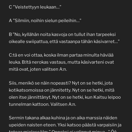
C ”Veistettyyn leukaan…”
A ”Silmiin, noihin sielun peileihin…”
B ”No, kyllähän noita kasvoja on tullut ihan tarpeeksi
oikealle swiipattua, että vastaanpa tähän käsivarret…”
C:tä en voi ottaa, koska ilman partaa minulta häviää
leuka. B:ltä nerokas vastaus, mutta käsivarteni ovat
mitä ovat, joten valitsen A:n.
Siis, menikö se näin nopeasti? Nyt on se hetki, jota
kotikatsomoissa on jännitetty. Nyt on se hetki, mitä
olen itse jännittänyt. Nyt on se hetki, kun Kaitsu leipoo
tunnelman kattoon. Valitsen A:n.
Sermin takana alkaa kuhina ja on aika marssia näiden
upeiden naisten eteen. Yksi katsoo päästä varpaisiin ja