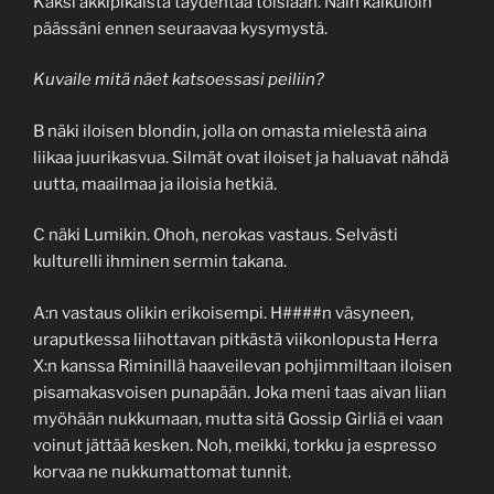
Kaksi äkkipikaista täydentää toisiaan. Näin kalkuloin
päässäni ennen seuraavaa kysymystä.
Kuvaile mitä näet katsoessasi peiliin?
B näki iloisen blondin, jolla on omasta mielestä aina
liikaa juurikasvua. Silmät ovat iloiset ja haluavat nähdä
uutta, maailmaa ja iloisia hetkiä.
C näki Lumikin. Ohoh, nerokas vastaus. Selvästi
kulturelli ihminen sermin takana.
A:n vastaus olikin erikoisempi. H####n väsyneen,
uraputkessa liihottavan pitkästä viikonlopusta Herra
X:n kanssa Riminillä haaveilevan pohjimmiltaan iloisen
pisamakasvoisen punapään. Joka meni taas aivan liian
myöhään nukkumaan, mutta sitä Gossip Girliä ei vaan
voinut jättää kesken. Noh, meikki, torkku ja espresso
korvaa ne nukkumattomat tunnit.