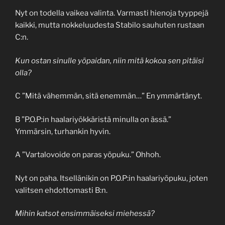
Nyt on todella vaikea valinta. Varmasti hienoja tyyppejä
kaikki, mutta nokkeluudesta Stabilo sauhuten rustaan
C:n.
Kun ostan sinulle yöpaidan, niin mitä kokoa sen pitäisi
olla?
C ”Mitä vähemmän, sitä enemmän…” En ymmärtänyt.
B ”P.O.P:in haalariyökkäristä minulla on ässä.”
Ymmärsin, turhankin hyvin.
A ”Vartalovoide on paras yöpuku.” Ohhoh.
Nyt on paha. Itsellänikin on P.O.P:in haalariyöpuku, joten
valitsen ehdottomasti B:n.
Mihin katsot ensimmäiseksi miehessä?