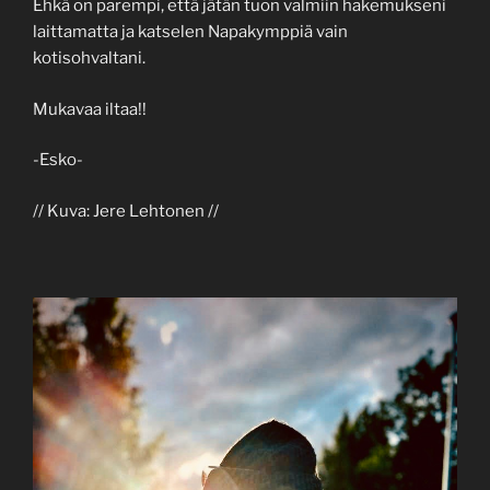
Ehkä on parempi, että jätän tuon valmiin hakemukseni
laittamatta ja katselen Napakymppiä vain
kotisohvaltani.
Mukavaa iltaa!!
-Esko-
// Kuva: Jere Lehtonen //