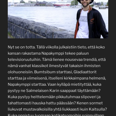
Nyt se on totta. Tällä viikolla julkaistiin tieto, että koko
kansan rakastama Napakymppi tekee paluun
televisioruutuihin. Tämä lienee nousevaa trendiä, että
nämä vanhat klassikot ilmestyvät takaisin ihmisten
olohuoneisiin. Bumtsibum starttasi, Gladiaattorit
starttaa ja viimeisenä, itselleni kirkkaimpana helmenä,
Napakymppi starttaa. Vaan kylläpä mietityttää, kuka
pystyy ne Salmelaisen Karin saappaat täyttämään?
Kuka pystyy heittelemään pikkutuhmaa slipoveri ja
tahattomasti hauska hattu päässään? Kenen sormet
liukuvat mustavalkoisilla yhtä liukkaasti kuin Kaitsulla?
Kuka onnistuu luomaan kotikatsomoihin soinnuillaan