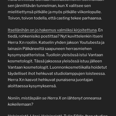
sen jännittävän tunnelman, kun X valitsee sen
mielitiettynsä pitkälle ja myös pitkälle viikonlopulle.
Toivon, toivon todella, että casting tekee parhaansa.
Itsellänihän on jo hakemus valmiiksi kirjoitettuna
. En
tiedä, rohkenisiko postittaa? Nyt kuvittelenkin itseni
Herra X:n rooliin. Katselin yhden jakson Youtubesta ja
lainasin Pälkäneeltä saapuneen herrasmiehen
kysymyspatteristoa. Tuolloin yleisössä istui Vantaan
kosmetologit. Tässä jaksossa yleisössä istuu jälleen
Vantaan kosmetologit. Luonnonkosmetiikalla hoidetut
täydelliset ihot hehkuvat studiolamppujen loisteessa.
Herra X:n kasvot hehkuvat punaisena juontajan
aloittaessa kysymyksensä.
Noniin, mistäspäin se Herra X on lähtenyt onneansa
kokeilemaan?