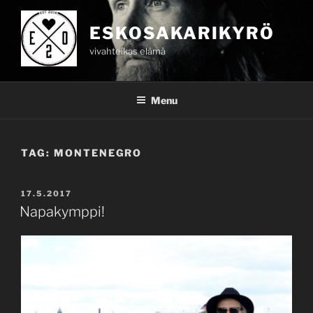
Skip
to
ESKOSAKARIKYRÖ
content
vivahteikas elämä
Menu
TAG:
MONTENEGRO
POSTED
17.5.2017
ON
Napakymppi!