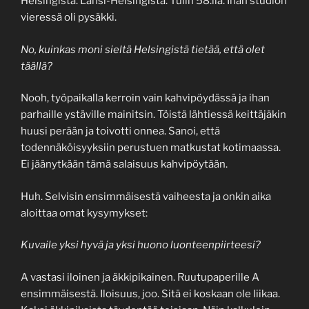
Helsingistä. Länsi-Helsingistä. Tulin 58:lla. Ihan studion
vieressä oli pysäkki.
No, kuinkas moni sieltä Helsingistä tietää, että olet
täällä?
Nooh, työpaikalla kerroin vain kahvipöydässä ja ihan
parhaille ystäville mainitsin. Töistä lähtiessä keittäjäkin
huusi perään ja toivotti onnea. Sanoi, että
todennäköisyyksiin perustuen matkustat kotimaassa.
Ei jäänytkään tämä salaisuus kahvipöytään.
Huh. Selvisin ensimmäisestä vaiheesta ja onkin aika
aloittaa omat kysymykset:
Kuvaile yksi hyvä ja yksi huono luonteenpiirteesi?
A vastasi iloinen ja äkkipikainen. Ruutupaperille A
ensimmäisestä. Iloisuus, joo. Sitä ei koskaan ole liikaa.