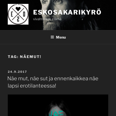
Skip
to
ESKOSAKARIKYRÖ
content
vivahteikas elämä
Menu
TAG:
NÄEMUT!
POSTED
24.9.2017
ON
Näe mut, näe sut ja ennenkaikkea näe
lapsi erotilanteessa!