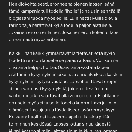
Henkilökohtaisesti, eronneena pienen lapsen isänä
tämä kampanja tuli todella “iholle” ja halusin sen täällä
blogissani tuoda myös esille. Luin nettisivuilla olevia
tarinoita ja herättivät kyllä todella paljon ajatuksia.
Jokainen ero on erilainen. Jokainen eron kokenut lapsi
on varmasti myös erilainen.
Kaikki, ihan kaikki ymmärtävät ja tietävät, että hyvin
hoidettu ero on lapselle se paras ratkaisu. Voi, kun ne
olisi aina helppo hoitaa. Osaisi aina vastata lapsen
esittämiin kysymyksiin oikein. Ja ennenkaikkea kaikkiin
kysymyksiin löytyisi vastaus. Lapset esittävät erojen
aikana varmasti kysymyksiä, joiden edessä omat
vanhemmatkin saattavat olla voimattomia. Erotilanne
on usein myös aikuiselle todella kuormittava ja koko
elämä saattaa ajautua täydelliseen pyörremyrskyyn.
Kaikesta huolimatta se oma lapsi tulisi aina pitää
toiminnan keskiössä. Lapsesi ottaa sinua kädestä
kiinni, katsoo silmiin, laittaa sinun leikkihiiresi omaan