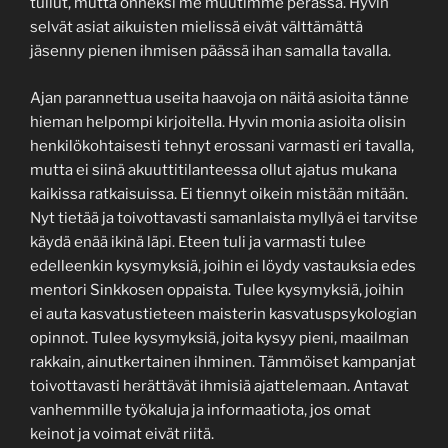
tullut, mutta onneksi me muutimme perässä. Hyvin
selvät asiat aikuisten mielissä eivät välttämättä
jäsenny pienen ihmisen päässä ihan samalla tavalla.
Ajan parannettua useita haavoja on näitä asioita tänne
hieman helpompi kirjoitella. Hyvin monia asioita olisin
henkilökohtaisesti tehnyt erossani varmasti eri tavalla,
mutta ei siinä akuuttitilanteessa ollut ajatus mukana
kaikissa ratkaisuissa. Ei tiennyt oikein mistään mitään.
Nyt tietää ja toivottavasti samanlaista myllyä ei tarvitse
käydä enää ikinä läpi. Eteen tuli ja varmasti tulee
edelleenkin kysymyksiä, joihin ei löydy vastauksia edes
mentori Sinkkosen oppaista. Tulee kysymyksiä, joihin
ei auta kasvatustieteen maisterin kasvatuspsykologian
opinnot. Tulee kysymyksiä, joita kysyy pieni, maailman
rakkain, ainutkertainen ihminen. Tämmöiset kampanjat
toivottavasti herättävät ihmisiä ajattelemaan. Antavat
vanhemmille työkaluja ja informaatiota, jos omat
keinot ja voimat eivät riitä.