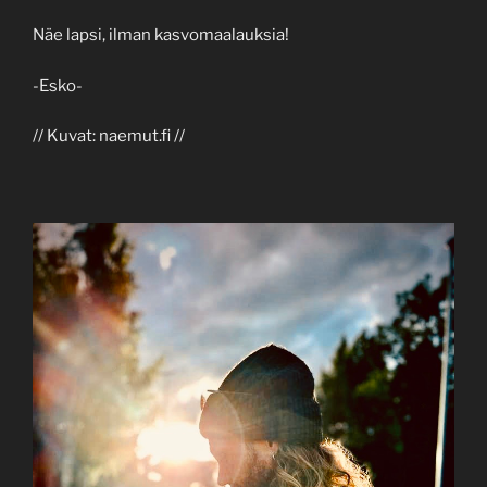
Näe lapsi, ilman kasvomaalauksia!
-Esko-
// Kuvat: naemut.fi //