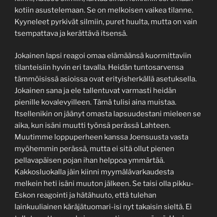
kotiin asustelemaan. Se on melkoisen vaikea tilanne.
Kyyneleet pyrkivät silmiin, puret huulta, mutta on vain
tsempattava ja kerättävä itsensä.
Jokainen lapsi reagoi omaa elämäänsä kuormittaviin
tilanteisiin hyvin eri tavalla. Heidän tuntosarvensa
tämmöisissä asioissa ovat erityisherkällä asetuksella.
Jokainen sana ja ele tallentuvat varmasti heidän
pienille kovalevyilleen. Tämä tulisi aina muistaa.
Itsellenikin on jäänyt omasta lapsuudestani mieleen se
aika, kun isäni muutti työnsä perässä Lahteen.
Muutimme loppuperheen kanssa Joensuusta vasta
myöhemmin perässä, mutta ei sitä ollut pienen
pellavapäisen pojan ihan helppoa ymmärtää.
Kakkosluokalla jäin kiinni myymälävarkaudesta
melkein heti isäni muuton jälkeen. Se taisi olla pikku-
Eskon reagointi ja hätähuuto, että tulehan
lainkuuliainen käräjätuomari-isi nyt takaisin sieltä. Ei