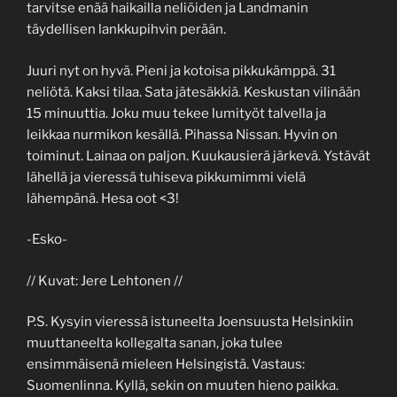
tarvitse enää haikailla neliöiden ja Landmanin
täydellisen lankkupihvin perään.
Juuri nyt on hyvä. Pieni ja kotoisa pikkukämppä. 31
neliötä. Kaksi tilaa. Sata jätesäkkiä. Keskustan vilinään
15 minuuttia. Joku muu tekee lumityöt talvella ja
leikkaa nurmikon kesällä. Pihassa Nissan. Hyvin on
toiminut. Lainaa on paljon. Kuukausierä järkevä. Ystävät
lähellä ja vieressä tuhiseva pikkumimmi vielä
lähempänä. Hesa oot <3!
-Esko-
// Kuvat: Jere Lehtonen //
P.S. Kysyin vieressä istuneelta Joensuusta Helsinkiin
muuttaneelta kollegalta sanan, joka tulee
ensimmäisenä mieleen Helsingistä. Vastaus:
Suomenlinna. Kyllä, sekin on muuten hieno paikka.