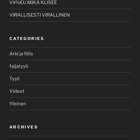
V#%€U MIKÄ KLISEE
VIRALLISESTI VIRALLINEN
CATEGORIES
Arki ja fiilis
faijatyyli
Tyyli
Videot
Yleinen
ARCHIVES