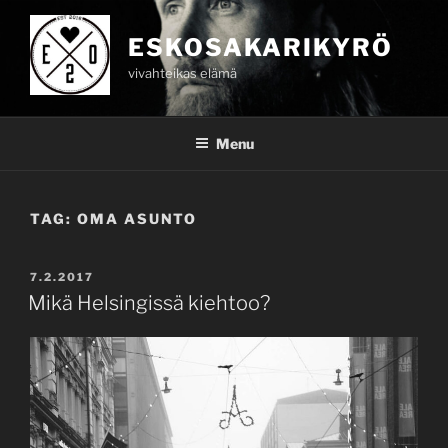
Skip
to
ESKOSAKARIKYRÖ
content
vivahteikas elämä
Menu
TAG:
OMA ASUNTO
POSTED
7.2.2017
ON
Mikä Helsingissä kiehtoo?