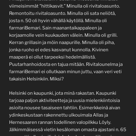
viimeisimmät ”hittikasvit.” Minulla oli rivitaloasunto.
Remontoitu rivitaloasunto. Minulla oli sata neliötä,
josta n. 50 oli hyvin vähällä käytöllä. Minulla oli
farmariBemari. Sain maanantaikappaleen ja
korjaamolle vein kuukauden välein. Minulla oli grilli.
Kerran grillasin ja möin naapurille. Minulla oli piha,
jonka ruoho ei edes kasvanut kunnolla. Kivinen
maaperä ei ollut tarpeeksi hedelmällistä.
Puutarhanhoidosta en tajua mitään. Rivitalounelma ja
farmariBemari ei ollutkaan minun juttu, vaan veri veti
takaisin Helsinkiin. Miksi?
Helsinki on kaupunki, jota minä rakastan. Kaupunki
tarjoaa paljon aktiviteetteja ja uusia mielenkiintoisia
asioita nousee tasaiseen tahtiin. Esimerkkeinä aivan
ydinkeskustaan rakennettu ulkouimala Allas ja
Hernesaaren rannan todellinen valopilkku Löyly.
Jälkimmäisessä vietin kesäloman omasta ajastani n. 65