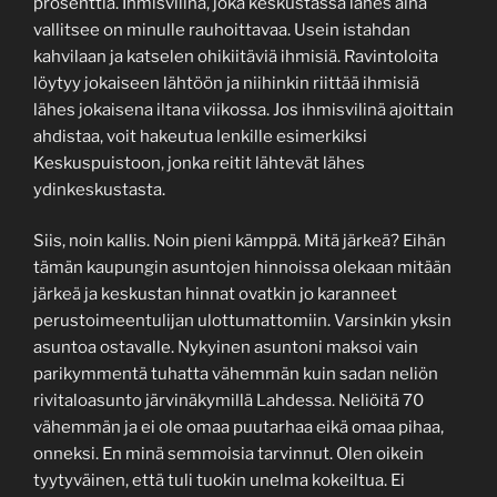
prosenttia. Ihmisvilinä, joka keskustassa lähes aina
vallitsee on minulle rauhoittavaa. Usein istahdan
kahvilaan ja katselen ohikiitäviä ihmisiä. Ravintoloita
löytyy jokaiseen lähtöön ja niihinkin riittää ihmisiä
lähes jokaisena iltana viikossa. Jos ihmisvilinä ajoittain
ahdistaa, voit hakeutua lenkille esimerkiksi
Keskuspuistoon, jonka reitit lähtevät lähes
ydinkeskustasta.
Siis, noin kallis. Noin pieni kämppä. Mitä järkeä? Eihän
tämän kaupungin asuntojen hinnoissa olekaan mitään
järkeä ja keskustan hinnat ovatkin jo karanneet
perustoimeentulijan ulottumattomiin. Varsinkin yksin
asuntoa ostavalle. Nykyinen asuntoni maksoi vain
parikymmentä tuhatta vähemmän kuin sadan neliön
rivitaloasunto järvinäkymillä Lahdessa. Neliöitä 70
vähemmän ja ei ole omaa puutarhaa eikä omaa pihaa,
onneksi. En minä semmoisia tarvinnut. Olen oikein
tyytyväinen, että tuli tuokin unelma kokeiltua. Ei