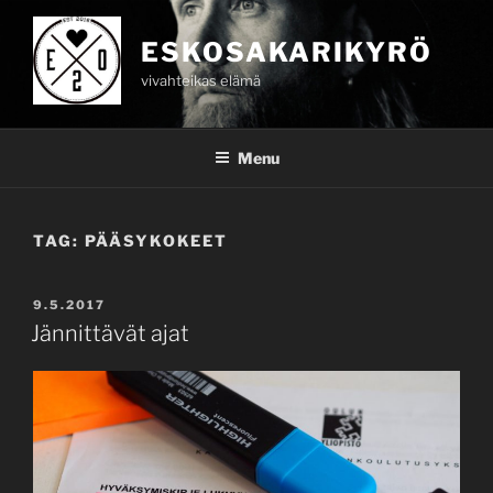
Skip
to
ESKOSAKARIKYRÖ
content
vivahteikas elämä
Menu
TAG:
PÄÄSYKOKEET
POSTED
9.5.2017
ON
Jännittävät ajat