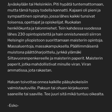
Jyväskylään tai Helsinkiin. Piti hypätä tuntemattomaan,
mutta tämä hyppy todella kannatti. Kajaani oli pieni ja
sympaattinen opinahjo, jossa lähes kaikki tunsivat
toisensa, opettajat ja opiskelijat. Ruokalan
henkilökunta ja talonmiehet. Tein kahdessa vuodessa
lähes 230 opintopistettä ja hain onnistuneesti siirron
Helsingin yliopistoon suorittamaan maisterin opintoja.
Massaluentoja, massakampuksella. Päällimmäisenä
muistona päättöharjoittelu, jyrkkä ylämäki
Siltavuorenpenkereelle ja maisterin paperit. Maisterin
paperit, jotka mahdollistivat minulle viran. Viran
ammatissa, jota rakastan.
Haluan toivottaa onnea kaikille pääsykokeisiin
valmistautuville. Paksun tai ohuen kirjekuoren
saaneille tai saaville. Tee juuri sitä mikä tuntuu oikealta.
-Esko-