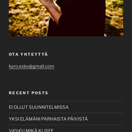
OTA YHTEYTTÄ
kyro.esko@gmail.com
RECENT POSTS
EI OLLUT SUUNNITELMISSA
YKSI ELÄMÄNI PARHAISTA PÄIVISTÄ
V#%€U MIKÄ KLISEE