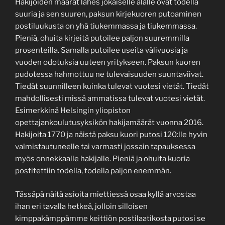
Hakijoiden määrät lähes jokaiselle alalle ovat todella
suuria ja sen suuren, paksun kirjekuoren putoaminen
postiluukusta on yhä tiukemmassa ja tiukemmassa.
Pieniä, ohuita kirjeitä putoilee paljon suuremmilla
prosenteilla. Samalla putoilee useita välivuosia ja
vuoden odotuksia uuteen yritykseen. Paksun kuoren
pudotessa hahmottuu ne tulevaisuuden suuntaviivat.
Tiedät suunnilleen kuinka tulevat vuotesi vietät. Tiedät
mahdollisesti missä ammatissa tulevat vuotesi vietät.
Esimerkkinä Helsingin yliopiston
opettajankoulutusyksikön hakijamäärät vuonna 2016.
Hakijoita 1770 ja näistä paksu kuori putosi 120:lle hyvin
valmistautuneelle tai varmasti jossain tapauksessa
myös onnekkaalle hakijalle. Pieniä ja ohuita kuoria
postitettiin todella, todella paljon enemmän.
Tässäpä näitä asioita miettiessä osaa kyllä arvostaa
ihan eri tavalla hetkeä, jolloin silloisen
kimppakämppämme keittiön postilaatikosta putosi se