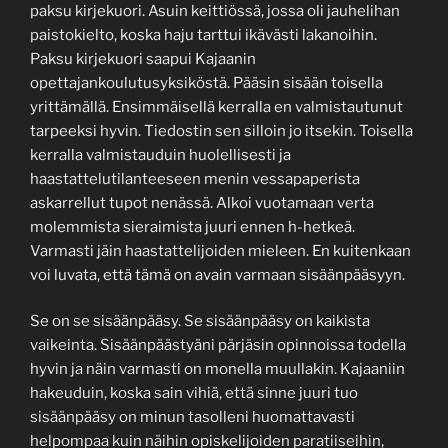
paksu kirjekuori. Asuin keittiössä, jossa oli jauhelihan
paistokielto, koska haju tarttui ikävästi lakanoihin.
Paksu kirjekuori saapui Kajaanin
opettajankoulutusyksiköstä. Pääsin sisään toisella
yrittämällä. Ensimmäisellä kerralla en valmistautunut
tarpeeksi hyvin. Tiedostin sen silloin jo itsekin. Toisella
kerralla valmistauduin huolellisesti ja
haastattelutilanteeseen menin vessapaperista
askarrellut tupot nenässä. Alkoi vuotamaan verta
molemmista sieraimista juuri ennen h-hetkeä.
Varmasti jäin haastattelijoiden mieleen. En kuitenkaan
voi luvata, että tämä on avain varmaan sisäänpääsyyn.
Se on se sisäänpääsy. Se sisäänpääsy on kaikista
vaikeinta. Sisäänpäästyäni pärjäsin opinnoissa todella
hyvin ja näin varmasti on monella muullakin. Kajaaniin
hakeuduin, koska sain vihiä, että sinne juuri tuo
sisäänpääsy on minun tasolleni huomattavasti
helpompaa kuin näihin opiskelijoiden paratiiseihin,