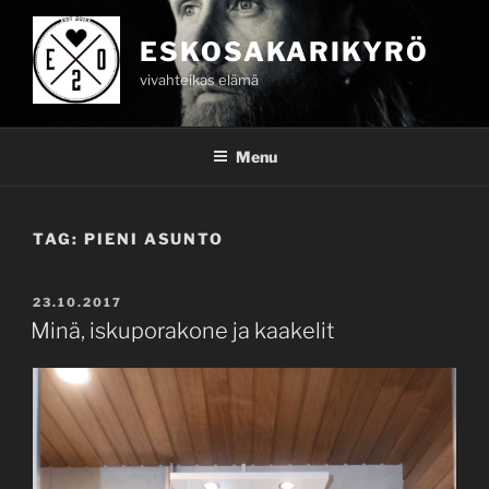
Skip
to
ESKOSAKARIKYRÖ
content
vivahteikas elämä
Menu
TAG:
PIENI ASUNTO
POSTED
23.10.2017
ON
Minä, iskuporakone ja kaakelit