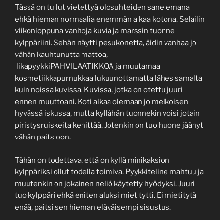
Tässä on tullut vietettyä olosuhteiden sanelemana
ehkä hieman normaalia enemmän aikaa kotona. Selailin
viikonloppuna vanhoja kuvia ja marssin tuonne
kylppäriini. Sehän näytti pesukonetta, äidin vanhaa jo
vähän kauhtunutta mattoa,
likapyykkiPAHVILAATIKKOA ja muutamaa
kosmetiikkapurnukkaa lukuunottamatta lähes samalta
kuin noissa kuvissa. Kuvissa, jotka on otettu juuri
ennen muuttoani. Koti alkaa olemaan jo melkoisen
hyvässä iskussa, mutta kyllähän tuonnekin voisi jotain
piristysruiskeita kehittää. Jotenkin on tuo huone jäänyt
vähän paitsioon.
Tähän on todettava, että on kyllä minikaksion
kylppäriksi ollut todella toimiva. Pyykkiteline mahtuu ja
muutenkin on jokainen neliö käytetty hyödyksi. Juuri
tuo kylppäri ehkä eniten aluksi mietitytti. Ei mietitytä
enää, paitsi sen hieman eläväisempi sisustus.