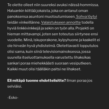
Te olette olleet niin suureksi avuksi näissä hommissa.
Haluankin kiittää jokaista, joka on antanut oman
panoksensa asuntoni muotoutumiseen.
Sohva löytyi
teidän vinkeillänne.
Valaistukseen annoitte
todella
hyviä linkkivinkkejä ja sekin on työn alla. Projekti on
hieman mittavampi, joten sen toteutus siirtynee ensi
vuodelle. Minä, iskuporakone, kylpyhuone ja kaakelit ei
ole hirveän hyvä yhdistelmä. Oletettavasti lopputulos
olisi sama, kuin siinä televisiomainoksessa, jossa
suurella itseluottamuksella varustettu lihaksikas
sankari poraa miehekkäästi suoraan vesiputkeen.
Kaikki muut olisi täälläkin paitsi ne lihakset.
Eli mitäpä tuonne ehdottelisitte?
Ilman poraa jos
selviäisi.
-Esko-