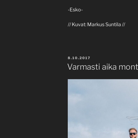
-Esko-
// Kuvat: Markus Suntila //
POSTED
8.10.2017
ON
Varmasti aika monta 