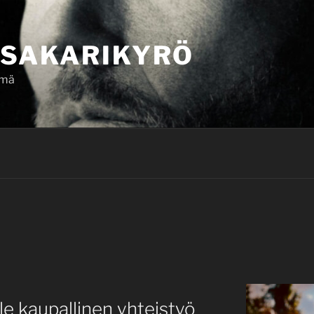
SAKARIKYRÖ
ämä
le kaupallinen yhteistyö