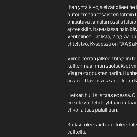
Ihan yhtä kivoja eivät olleet ne l
putoilemaan tasaiseen tahtiin I
ohjautuvat ainakin osalla luki
apteekkiin. Itseasiassa näin kävi
Ventolinea, Cialista, Viagraa. J
yhteistyö. Kyseessä on TAAS ai
Viime kerran jälkeen blogiini t
kaikenmaailman suojaukset ym…
Viagra-tarjousten pariin. Huhhei
aivan riittävän vilkkaita ilman 
Hetken huili siis taas edessä. Ol
en sille voi tehdä yhtään mitää
viikolla taas palaillaan.
Kaikki tulee kuntoon, tulee, tule
valitella.