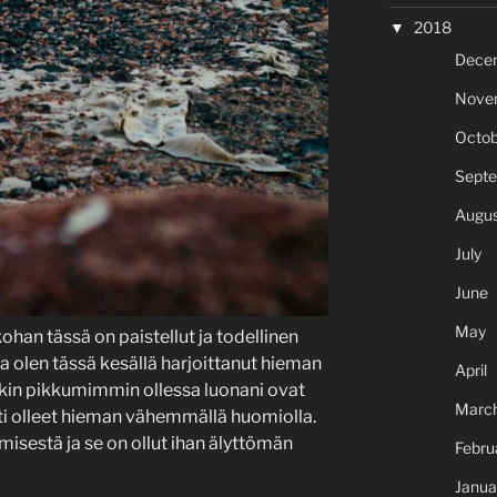
2018
Dece
Nove
Octob
Sept
Augus
July
June
May
kohan tässä on paistellut ja todellinen
a olen tässä kesällä harjoittanut hieman
April
nkin pikkumimmin ollessa luonani ovat
Marc
ti olleet hieman vähemmällä huomiolla.
isestä ja se on ollut ihan älyttömän
Febru
Janua