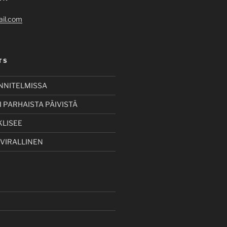
il.com
TS
UNNITELMISSA
 PARHAISTA PÄIVISTÄ
KLISEE
 VIRALLINEN