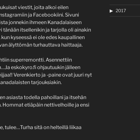
ukuisat viestit, joita alkoi eilen
2017
nstagramiin ja Facebookiini. Sivuni
joista jonnekin ihmeen Kanadalaiseen
 tänään itsellenikin ja tarjolla oli ainakin
a, kun kyseessä ei ole edes kaupallinen
van älyttömän turhauttava haittaaja.
ehtiin superremontti. Asennettiin
Ja eskokyro.fi ohjautuukin jälleen
jjaa!! Verenkierto ja -paine ovat juuri nyt
Kanadalaisten tarjouksiakin.
en asiasta todella pahoillani ja itsehän
n. Hommat etiäpäin nettivelhoille ja ensi
e, tulee…Turha sitä on helteillä liikaa