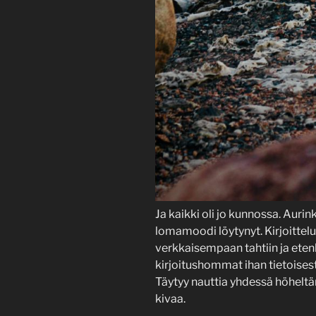
Ja kaikki oli jo kunnossa. Aurin
lomamoodi löytynyt. Kirjoittelu
verkkaisempaan tahtiin ja ete
kirjoitushommat ihan tietoises
Täytyy nauttia yhdessä höheltäm
kivaa.