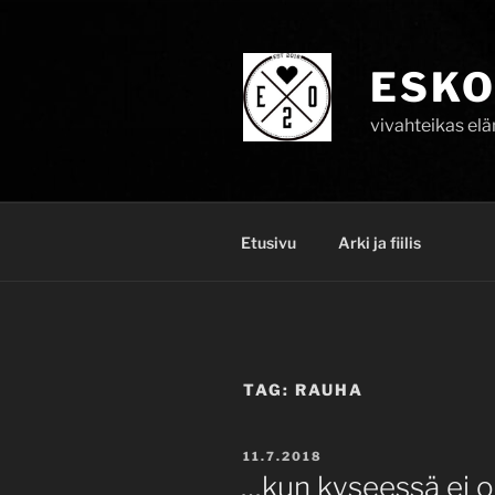
Skip
to
content
ESKO
vivahteikas el
Etusivu
Arki ja fiilis
TAG:
RAUHA
POSTED
11.7.2018
ON
…kun kyseessä ei o