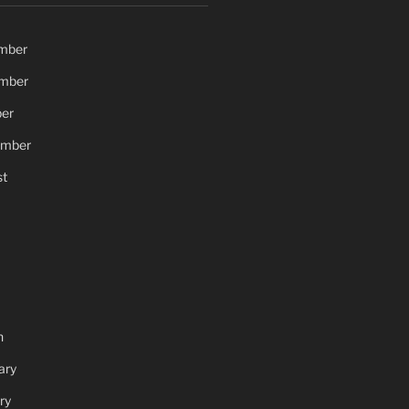
mber
mber
er
ember
t
h
ary
ry