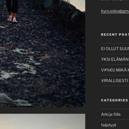
kyro.esko@gma
RECENT POS
EI OLLUT SU
YKSI ELÄMÄNI
V#%€U MIKÄ 
VIRALLISESTI
CATEGORIES
Arki ja fiilis
faijatyyli