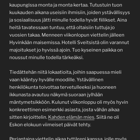
kaupungissa monta ja monta kertaa. Tutustuin tuon
kuukauden aikana useisiin ihmisiin, joiden ystävällisyys
ja sosiaalisuus jätti minulle todella hyvät fiilikset. Aina
heitä tavatessaan tuntuu, että oltaisiin tuttuja jo
vuosien takaa. Menneen viikonlopun viettelin jälleen
Hyvinkään maisemissa. Hotelli Sveitsistä olin varannut
majoitukset jo hyvissä ajoin. Tuo kyseinen paikka on
noussut minulle todella tärkeäksi.
Tiedättehän niitä lokaatioita, joihin saapuessa mieli
vaan kääntyy hyvälle moodille. Ystävällinen
henkilökunta toivottaa tervetulleeksi ja huoneen
ikkunasta avautuu näkymä suoraan jylhään
mäntymetsikköön. Kulunut viikonloppu oli myös hyvin
konkreettinen esimerkki asiasta, josta vähän aikaa
sitten kirjoittelin.
Kahden elämän mies
. Siitä ne oli
Eskon elokuun viimeiset päivät tehty.
Perjantaina viettelin aikaa tyttäreni kanssa, jolle myös