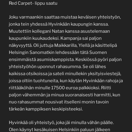
Red Carpet- lippu saatu
Joku varmaankin saattaa muistaa keväisen yhteistyön,
jonka tein yhdessä Hyvinkään kaupungin kanssa.
Muutettiin kollegani Natan kanssa asustelemaan
kaupunkiin kuukaudeksi. Kampanja sai paljon
näkyvyyttä. Oli juttuja Maikkarilla, Ylellä ja käsittelipä
Helsingin Sanomatkin lehdessään tätä Suomen
ensimmäistä asumiskamppista. Keskiössä pyöri paljon
yhteistyöhön uponnut rahasumma. Se oli lähes
kaikissa otsikoissa ja sateli minullekin yksityisviestejä,
joissa oltiin tuohtuneita, kun käytän Hyvinkään rahoja ja
riittääköhän minulle 17500 euroa palkkioksi. Riitti
paljon vähemmän ja minua suoranaisesti harmitti, kun
nuo rahasummat nousivat itselleni monin tavoin
tärkeän kamppiksen keskipisteeksi.
Hyvinkää oli yhteistyö, joka jäi minulla vähän päälle.
Olen käynyt kesäkuisen Helsinkiin paluun jälkeen