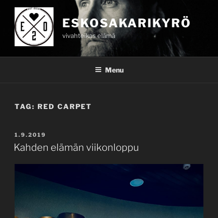
Skip
to
ESKOSAKARIKYRÖ
content
vivahteikas elämä
Menu
TAG:
RED CARPET
POSTED
1.9.2019
ON
Kahden elämän viikonloppu