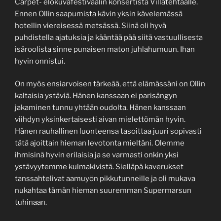
Carpet- elokuvafestivaalin konsertista Villatehtaalle.
Ennen Ollin saapumista kävin yksin kävelemässä
hotellin viereisessä metsässä. Siinä oli hyvä
puhdistella ajatuksia ja kääntää pää siitä vastuullisesta
isäroolista sinne punaisen maton juhlahumuun. Ihan
hyvin onnistui.
On myös ensiarvoisen tärkeää, että elämässäni on Ollin
kaltaisia ystäviä. Hänen kanssaan ei parisängyn
jakaminen tunnu yhtään oudolta. Hänen kanssaan
viihdyn yksinkertaisesti aivan mielettömän hyvin.
Hänen rauhallinen luonteensa tasoittaa juuri sopivasti
tätä ajoittain hieman levotonta mieltäni. Olemme
ihmisinä hyvin erilaisia ja se varmasti onkin yksi
ystävyytemme kulmakivistä. Sielläpä kaverukset
tanssahtelivat aamuyön pikkutunneille ja oli mukava
nukahtaa tämän hieman suuremman Supermarsun
tuhinaan.