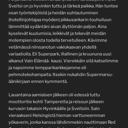
Sveitsi on jo hyvinkin tuttu ja tärkeä paikka. Hän tuntee
osan työntekijöistä ja heidän suhtautuminen
(hotellinjohtajaa myöden) pikkusankarin touhuiluun
lämmittää sydäntäni aivan älyttömän paljon. Aina
kyselevät kuulumisia, leikkivät ja tekevät meidän
molempien olosta todella tervetulleen. Kävimme
vetämässä niinsanotun vakiokaavan yhdellä
variaatiolla. Eli Superpark, illallinen ja kruununa uusi
alkanut Vain Elämää- kausi. Vierekkäin sitä katselimme
ja napsimme lempparikarkkejamme eli
pehmotekohampaita. Itsekin nukahdin Supermarsu-
äänikirjaan ennen kymmentä.
Lauantaina aamiaisen jälkeen oli edessä tuttu
moottoritie kohti Tamperetta ja reissun jälkeen
kurvasin takaisin Hyvinkäälle ja Sveitsiin. Sain
vieraakseni Helsingistä hieman varttuneemman
yökaverin, jonka kanssa lähdimmekin nauttimaan Red