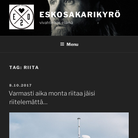
Skip
to
ESKOSAKARIKYRÖ
content
vivahteikas elämä
Menu
TAG:
RIITA
POSTED
8.10.2017
ON
Varmasti aika monta riitaa jäisi
riitelemättä…