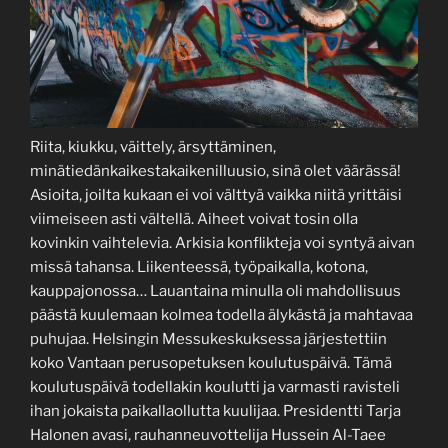
Riita, kiukku, väittely, ärsyttäminen,
minätiedänkaikestakaikenilluusio, sinä olet väärässä!
Asioita, joilta kukaan ei voi välttyä vaikka niitä yrittäisi
viimeiseen asti vältellä. Aiheet voivat tosin olla
kovinkin vaihtelevia. Arkisia konflikteja voi syntyä aivan
missä tahansa. Liikenteessä, työpaikalla, kotona,
kauppajonossa… Lauantaina minulla oli mahdollisuus
päästä kuulemaan kolmea todella älykästä ja mahtavaa
puhujaa. Helsingin Messukeskuksessa järjestettiin
koko Vantaan perusopetuksen koulutuspäivä. Tämä
koulutuspäivä todellakin koulutti ja varmasti ravisteli
ihan jokaista paikallaollutta kuulijaa. Presidentti Tarja
Halonen avasi, rauhanneuvottelija Hussein Al-Taee