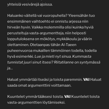
yhteisiä vesivärejä ajoissa.
Haluanko väitellä vai vuoropuhella? Yleensähän tuo
ensimmäinen vaihtoehto ei onnistu arjessa niin
hirveän hyvin. Vaikka molemmilla olisi kuinka hyviä
perusteltuja vasta-argumentteja, niin helposti
lopputuloksena on mökötys, mykkäkoulu ja väärin
olettaminen. Otetaanpas tähän Al-Taeen
puheenvuoroa mukaillen tämmöinen todella, todella
hyvä esimerkki.
Lue ja mieti nyt sinua. Kummasta
tunnistat juuri sinut itsesi? Riitatilanne on syntymässä
ja…
Haluat ymmärtää itseäsi ja toista paremmin.
VAI
Haluat
saada omat argumenttini voittamaan.
Kuuntelet ymmärtääksesi toista.
VAI
Kuuntelet toista
vasta-argumenttien löytämiseksi.