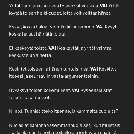
Yrität tunnistaa ja tukea toisen vahvuuksia.
VAI
Yrität
löytää toisen heikkoudet, jotta voit voittaa hänet.
Kysyt, koska haluat ymmärtää paremmin.
VAI
Kysyt,
koska haluat hämätä toista.
Et keskeytä toista.
VAI
Keskeytät ja yrität vaihtaa
keskustelun aihetta.
Keskityt toiseen ja hänen tunteisiinsa.
VAI
Keskityt
itseesi ja seuraaviin vasta-argumentteihin.
Hyväksyt toisen kokemukset.
VAI
Kyseenalaistat
toisen kokemukset.
Niinpä. Tunnistitteko itsenne, ja kummalta puolelta?
Nuo asiat (lähinnä vasemmanpuoleiset), kun muistaisi
täällä elämän laineilla seilaillessa (ei kuvien paatilla).