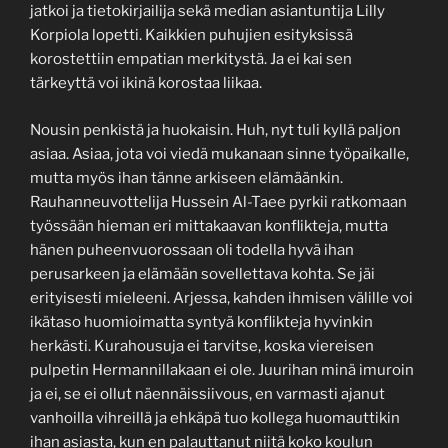
jatkoi ja tietokirjailija sekä median asiantuntija Lilly
Korpiola lopetti. Kaikkien puhujien esityksissä
korostettiin empatian merkitystä. Ja ei kai sen
tärkeyttä voi ikinä korostaa liikaa.
Nousin penkistä ja huokaisin. Huh, nyt tuli kyllä paljon
asiaa. Asiaa, jota voi viedä mukanaan sinne työpaikalle,
mutta myös ihan tänne arkiseen elämäänkin.
Rauhanneuvottelija Hussein Al-Taee pyrkii ratkomaan
työssään hieman eri mittakaavan konflikteja, mutta
hänen puheenvuorossaan oli todella hyvä ihan
perusarkeen ja elämään sovellettava kohta. Se jäi
erityisesti mieleeni. Arjessa, kahden ihmisen välille voi
ikätaso huomioimatta syntyä konflikteja hyvinkin
herkästi. Kurahousuja ei tarvitse, koska viereisen
pulpetin Hermannillakaan ei ole. Juurihan minä imuroin
ja ei, se ei ollut näennäissiivous, en varmasti ajanut
vanhoilla vihreillä ja ehkäpä tuo kollega huomauttikin
ihan asiasta, kun en palauttanut niitä koko koulun