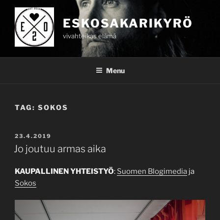
Skip
to
ESKOSAKARIKYRÖ
content
vivahteikas elämä
Menu
TAG:
SOKOS
POSTED
23.4.2019
ON
Jo joutuu armas aika
KAUPALLINEN YHTEISTYÖ
:
Suomen Blogimedia
ja
Sokos