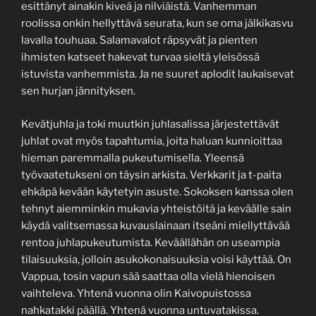
esittänyt ainakin kiveä ja nilviäistä. Vanhemman
roolissa onkin hellyttävä seurata, kun se oma jälkikasvu
lavalla touhuaa. Salamavalot räpsyvät ja pienten
ihmisten katseet hakevat turvaa sieltä yleisössä
istuvista vanhemmista. Ja ne suuret aplodit laukaisevat
sen hurjan jännityksen.
Kevätjuhla ja toki muutkin juhlasalissa järjestettävät
juhlat ovat myös tapahtumia, joita haluan kunnioittaa
hieman paremmalla pukeutumisella. Yleensä
työvaatetukseni on täysin arkista. Verkkarit ja t-paita
ehkäpä kevään käytetyin asuste. Sokoksen kanssa olen
tehnyt aiemminkin mukavia yhteistöitä ja keväälle sain
käydä valitsemassa kuvauslainaan itseäni miellyttävää
rentoa juhlapukeutumista. Keväällähän on useampia
tilaisuuksia, jolloin asukokonaisuuksia voisi käyttää. On
Vappua, tosin vapun sää saattaa olla vielä hienoisen
vaihteleva. Yhtenä vuonna olin Kaivopuistossa
nahkatakki päällä. Yhtenä vuonna untuvatakissa.