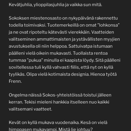
Kevätjuhlia, ylioppilasjuhlia ja vaikka sun mitä.
Sokoksen miestenosasto on nykypäivänä rakennettu
todella toimivaksi. Tuotemerkeillä on omat ”lohkonsa”
ja ne ovat ripoteltu kätevästi vierekkäin. Vaatteiden
valitseminen ammattimaisten ja ystävällisten myyjien
avustuksella oli niin helppoa. Sattuivatpa istumaan
päälleni vielä oikein mukavasti. Tuollaista rentoa
tummaa ”pukua” minulla ei kaapista löydy. Sitä päälleni
sovitellessa tuli kyllä vahvasti fiilis, että nyt on kyllä
tyylikäs. Olipa vielä kotimaista designia. Hienoa työtä
Frenn.
Ongelma näissä Sokos-yhteistöissä toistui jälleen
kerran. Tekisi mieleni hankkia itselleen nuo kaikki
valitsemani vaatteet.
Kevät on kyllä mukava vuodenaika. Kesä on vielä
himppasen mukavampi. Mistä lie johtuu?