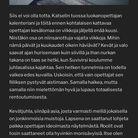
Siis ei voi olla totta. Katselin tuossa luokanopettajan
kalenteriani ja töitä ennen kohtalaisen kattavaa
opettajan kesälomaa on viikkoja jäljellä enää kuusi.
Niistäkin osa on niinsanottuja vajaita viikkoja. Mihin
nämä päivät ja kuukaudet oikein häviävät? Kevät ja valo
saavat ajan hurisemaan kuin siivillä ja ihan nurkan
takana on taas se hetki, kun Suvivirsi koulumme
juhlasalissa kajahtaa. Sen hetken tunnelmia on todella
vaikea edes kuvailla. Uskoisin, että vain opettajat sen
fiiliksen pystyvät aistimaan. Samalla haikea, mutta
samalla niin mielettömän hyvä ja lupaus totaalisesta
rentoutumisesta.
Kevätjuhla, siinäpä asia, josta varmasti meillä jokaisella
on jonkinmoisia muistoja. Lapsena on saattanut lohjeta
paikka opettajan ideoimasta näytelmästä. Roolit ovat
tosin saattaneet olla hyvinkin monisävyisiä. Itse olen