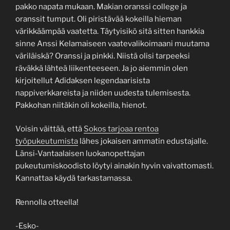
pakko napata mukaan. Makian oranssi college ja
oranssit tumput. Oli piristävää kokeilla hieman
värikkäämpää vaatetta. Täytyisikö sitä sitten hankkia
sinne Anssi Kelamaiseen vaatevalikoimaani muutama
väriläiskä? Oranssi ja pinkki. Niistä olisi tarpeeksi
räväkkä lähteä liikenteeseen. Ja jo aiemmin olen
kirjoitellut Adidaksen legendaarisista
nappiverkkareista ja niiden uudesta tulemisesta.
Pakkohan niitäkin oli kokeilla, hienot.
Voisin väittää, että
Sokos tarjoaa rentoa
työpukeutumista
lähes jokaisen ammatin edustajalle.
Länsi-Vantaalaisen luokanopettajan
pukeutumiskoodisto löytyi ainakin hyvin vaivattomasti.
Kannattaa käydä tarkastamassa.
Rennolla otteella!
-Esko-