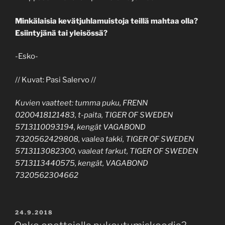
Minkälaisia kevätjuhlamuistoja teillä mahtaa olla?
Esiintyjänä tai yleisössä?
-Esko-
// Kuvat: Pasi Salervo //
Kuvien vaatteet: tumma puku, FRENN
0200418121483, t-paita, TIGER OF SWEDEN
5713110093194, kengät VAGABOND
7320562429808, vaalea takki, TIGER OF SWEDEN
5713113082300, vaaleat farkut, TIGER OF SWEDEN
5713113440575, kengät, VAGABOND
7320562304662
POSTED
24.9.2018
ON