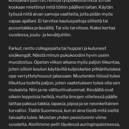
kohdallani juuri on, rentoa työpukeutumista. En ole
koskaan miettinyt mitä töihin päälleni laitan. Käytän
työssä niitä aivan samoja vaatteita, joita pidän myös
vapaa-ajallani. Ei tarvitse kauluspaitoja silitellä tai
puvuntakkia prässäillä. Tai siis tarvitsee. Kaksi kertaa
vuodessa, joulu- ja kevätjuhliin.
Farkut, rento collegepaita tai huppari ja kuluneet
sisäkengät. Näistä minun pukukoodini hyvin usein
muodostuu. Opetan viikon aikana myös paljon liikuntaa,
joten silloin koulun käytävillä kuljeskelee pitkänhuiskea
ope verryttelyhousut jalassaan. Muutenkin töissä tulee
liikuttua todella paljon, joten vaatetuksen tulee olla sen
mukaista. Niin ja ne välituntivalvonnat. Keväällä ovat
oikein leppoisia hetkiä, mutta ilmojen viiletessä päälle
laittaa paksua takkia, lapasia, pipoa ja se neonkeltainen
turvaliivi. Täällä Suomessa, kun ei aina tiedä mitä sieltä
taivaalta tulee. Muistan yhden pesistunnin viime
vuodelta. Aloitimme pelit täydessä auringinpaisteessa,