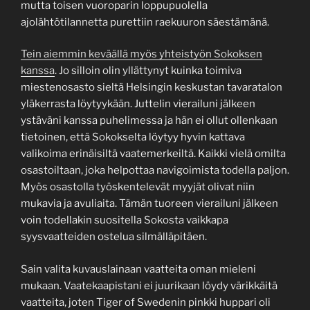
mutta toisen vuoroparin loppupuolella
ajolähtötilannetta purettiin raekuuron säestämänä.
Tein aiemmin keväällä myös yhteistyön Sokoksen
kanssa
. Jo silloin olin yllättynyt kuinka toimiva
miestenosasto sieltä Helsingin keskustan tavaratalon
yläkerrasta löytyykään. Juttelin vierailuni jälkeen
ystäväni kanssa puhelimessa ja hän ei ollut ollenkaan
tietoinen, että Sokokselta löytyy hyvin kattava
valikoima erinäisiltä vaatemerkeiltä. Kaikki vielä omilta
osastoiltaan, joka helpottaa navigoimista todella paljon.
Myös osastolla työskentelevät myyjät olivat niin
mukavia ja avuliaita. Tämän tuoreen vierailuni jälkeen
voin todellakin suositella Sokosta vaikkapa
syysvaatteiden ostelua silmälläpitäen.
Sain valita kuvauslainaan vaatteita oman mieleni
mukaan. Vaatekaapistani ei juurikaan löydy värikkäitä
vaatteita, joten Tiger of Swedenin pinkki huppari oli