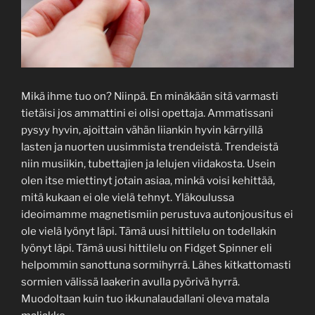
Mikä ihme tuo on? Niinpä. En minäkään sitä varmasti
tietäisi jos ammattini ei olisi opettaja. Ammatissani
pysyy hyvin, ajoittain vähän liiankin hyvin kärryillä
lasten ja nuorten uusimmista trendeistä. Trendeistä
niin musiikin, tubettajien ja lelujen viidakosta. Usein
olen itse miettinyt jotain asiaa, minkä voisi kehittää,
mitä kukaan ei ole vielä tehnyt. Yläkoulussa
ideoimamme magnetismiin perustuva autonjousitus ei
ole vielä lyönyt läpi. Tämä uusi hittilelu on todellakin
lyönyt läpi. Tämä uusi hittilelu on Fidget Spinner eli
helpommin sanottuna sormihyrrä. Lähes kitkattomasti
sormien välissä laakerin avulla pyörivä hyrrä.
Muodoltaan kuin tuo ikkunalaudallani oleva matala