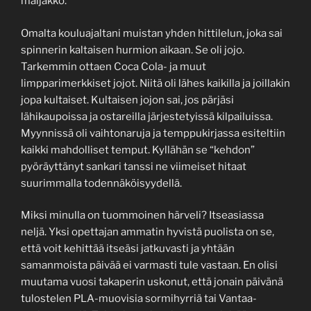
maljakko.
Omalta kouluajaltani muistan yhden hittilelun, joka sai
spinnerin kaltaisen hurmion aikaan. Se oli jojo.
Tarkemmin ottaen Coca Cola- ja muut
limpparimerkkiset jojot. Niitä oli lähes kaikilla ja joillakin
jopa kultaiset. Kultaisen jojon sai, jos pärjäsi
lähikaupoissa ja ostareilla järjestetyissä kilpailuissa.
Myynnissä oli vaihtonaruja ja temppukirjassa esiteltiin
kaikki mahdolliset temput. Kyllähän se “kehdon”
pyöräyttänyt sankari tanssi ne viimeiset hitaat
suurimmalla todennäköisyydellä.
Miksi minulla on tuommoinen härveli? Itseasiassa
neljä. Yksi opettajan ammatin hyvistä puolista on se,
että voit kehittää itseäsi jatkuvasti ja yhtään
samanmoista päivää ei varmasti tule vastaan. En olisi
muutama vuosi takaperin uskonut, että jonain päivänä
tulostelen PLA-muovisia sormihyrriä tai Vantaa-