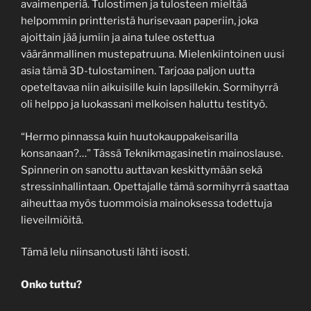
avaimenperiä. Tulostimen ja tulosteen mieltää
helpommin printteristä hurisevaan paperiin, joka
ajoittain jää jumiin ja aina tulee ostettua
vääränmallinen mustepatruuna. Mielenkiintoinen uusi
asia tämä 3D-tulostaminen. Tarjoaa paljon uutta
opeteltavaa niin aikuisille kuin lapsillekin. Sormihyrrä
oli helppo ja luokassani melkoisen haluttu testityö.
“Hermo pinnassa kuin huutokauppakeisarilla
konsanaan?…” Tässä Teknikmagasinetin mainoslause.
Spinnerin on sanottu auttavan keskittymään sekä
stressinhallintaan. Opettajalle tämä sormihyrrä saattaa
aiheuttaa myös tuommoisia mainoksessa todettuja
lieveilmiöitä.
Tämä lelu niinsanotusti lähti isosti.
Onko tuttu?