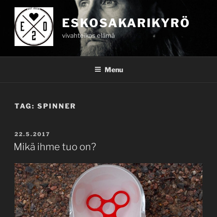
Skip
to
ESKOSAKARIKYRÖ
content
vivahteikas elämä
Menu
TAG:
SPINNER
POSTED
22.5.2017
ON
Mikä ihme tuo on?